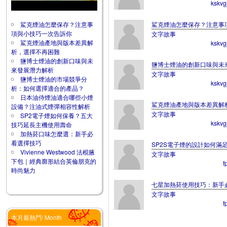
kskvg
鯊克煙油怎麼保存？注意事
鯊克煙油怎麼保存？注意事
項與小技巧一次告訴你
文字故事
鯊克煙油產地與版本差異解
kskvg
析，選擇不再困難
鹽博士煙油的創新口味與未
鹽博士煙油的創新口味與未
來發展潛力解析
文字故事
鹽博士煙油的市場競爭分
kskvg
析：如何選擇適合的產品？
日本油侍煙油適合哪些小煙
鯊克煙油產地與版本差異解
設備？注油式煙彈相容性解析
文字故事
SP2電子煙如何保養？五大
kskvg
技巧延長主機使用壽命
加熱菸口味怎麼選：新手必
看選擇技巧
SP2S電子煙的設計如何滿
Vivienne Westwood 法棍腋
文字故事
下包｜經典廓形結合英倫朋克的
f
時尚魅力
七星加熱菸使用技巧：新手
文字故事
f
本月最熱門/ Month