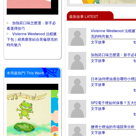
最新故事 LATEST
加熱菸口味怎麼選：新手必
看選擇技巧
Vivienne Westwoo
Vivienne Westwood 法棍腋
克的時尚魅力
下包｜經典廓形結合英倫朋克的
文字故事
f
時尚魅力
加熱菸口味怎麼選：新手必
文字故事
f
本周最熱門/ This Week
日本油侍煙油適合哪些小煙
文字故事
f
SP2電子煙如何保養？五大
文字故事
f
鹽博士煙油的市場競爭分析
文字故事