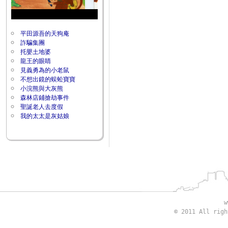
平田源吾的天狗庵
詐騙集團
托嬰土地婆
龍王的眼睛
見義勇為的小老鼠
不想出鏡的蜈蚣寶寶
小浣熊與大灰熊
森林店鋪搶劫事件
聖誕老人去度假
我的太太是灰姑娘
w
© 2011 All rig