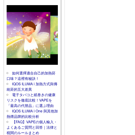
如何選擇適合自己的加熱菸
口味？這裡有秘訣！
IQOS ILUMA i 加熱方式與傳
統菸的五大差異
電子タバコと紙巻きの健康
リスクを徹底比較！VAPEを
「最高の代替品」に選ぶ理由
IQOS ILUMA i One 與其他加
熱煙品牌的比較分析
【FAQ】VAPEの個人輸入・
よくあるご質問と回答｜法律と
税関のルールまとめ