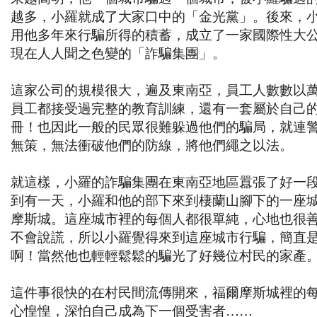
越多，小羅就成了大家口中的「金光黨」。後來，
用他多年來行騙所得的積蓄，成立了一家國際性大
現在人人聞之色變的「詐騙集團」。
這家公司的規模很大，遍及東南亞，員工人數數以
員工都接受過完整的教育訓練，還有一套屬於自己
冊！也因此一般的民眾很難躲過他們的騙局，就連
無策，無法衝破他們的防線，將他們繩之以法。
就這樣，小羅的詐騙集團在東南亞地區囂張了好一
到有一天，小羅和他的部下來到棲蘭山腳下的一座城
摩斯城。這座城市裡的每個人都很單純，心地也很
不會說謊，所以小羅覺得來到這座城市行騙，簡直
啊！當然他也輕輕鬆鬆的騙光了好幾位村民的家產
這件事很快的在村民間流傳開來，福爾摩斯城裡的
心惶惶，深怕自己成為下一個受害者……