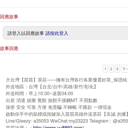
回應故事
請登入以回應故事
請按此登入
故事回應
1
2
3
下
大台灣【苗苗】茶莊——擁有台灣各行各業優選好茶_保證純
外送地區：台灣【台北/台中/高雄/新竹/彰化】
外送時間：早上10:30~凌晨04:00
出差 消遣 娛樂 賓館 旅館不接觸MT 不買點數
保密 安全 可靠 方便 免受騙 不轉帳 不匯款 一律現金
啟動你手中的鼠標或按鍵加入苗苗高雄外送茶莊【非誠 勿擾
Line/Gleezy: a35053 WeChat:my23223 Telegram : @a35
苗苗論壇：：
http://www.uu8892.com/