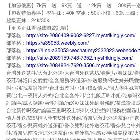
【加節優惠】7k買二送二9k買二送二 12k買二送二 30k買一
【包夜特價專區】學生妹：40k 空姐：50k 小模：60k 三線：
超級正妹：24k/30k
【更多正妹看照截圖資訊唷】
部落格：
http://site-2086409-9062-6227.mystrikingly.com/
部落格：
https://a35053.weebly.com/
部落格：
https://line-a35053-wechat-my2322323.webnode.
部落格：
http://site-2089159-748-7352.mystrikingly.com/
部落格：
http://site-2084824-7620-3506.mystrikingly.com/
台灣外送茶莊/大台北外送/大台灣外送茶坊/看照片/看妹妹/看
茶莊/淋浴口交愛愛/全套服務/外送茶/外送服務/學生妹兼職愛
叫小姐/找茶討論區/台北出差叫小姐 /鐘點情人/個人學生妹兼
費/台北一夜情人外約/台北全套外叫/台北飯店叫小姐/吃魚喝
討論區/成人話題/兩性討論/玩XX/妹妹外約服務網/茶漁論壇
台北新竹喝茶討論區三重喝茶土城叫小姐旅館叫服務桃園龜
情人外送/鐘點情人全套S外送外約/香奈兒台北外送茶莊/香
茶莊/香奈兒高雄外送茶莊/香奈兒彰化外送茶莊/香奈兒台中
莊/香奈兒南投清涼外送茶莊/火車便當/性感女神/甜美校花/火