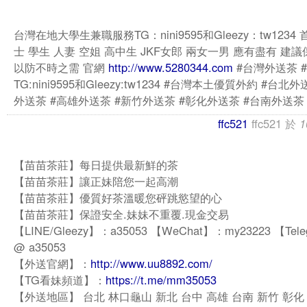
台灣在地大學生兼職服務TG：nini9595和Gleezy：tw1234
士 學生 人妻 空姐 高中生 JKF女郎 兩女一男 應有盡有 建
以防不時之需 官網
http://www.5280344.com
#台灣外送茶 
TG:nini9595和Gleezy:tw1234 #台灣本土優質外約 #台北
外送茶 #高雄外送茶 #新竹外送茶 #彰化外送茶 #台南外送茶
ffc521
ffc521
於
1
【苗苗茶莊】每日提供最新鮮的茶
【苗苗茶莊】讓正妹陪您一起高潮
【苗苗茶莊】優質好茶溫暖您砰跳慾望的心
【苗苗茶莊】保證安全.妹妹不重覆.現金交易
【LINE/Gleezy】：a35053 【WeChat】：my23223 【Tel
@ a35053
【外送官網】：
http://www.uu8892.com/
【TG看妹頻道】：
https://t.me/mm35053
【外送地區】 台北 林口龜山 新北 台中 高雄 台南 新竹 彰化