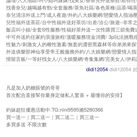
論壇/六大地區/叫小姐叫妹妹/找美女/香奈兒外送茶莊/給你性
找香奈兒/越喝越有勁/全套服務/茶魚社區/各色茶種/品茶/喝茶
奈兒清涼外送上門/成人夜遊/外約八大娛樂網/戀愛情人指油壓
兒性福外送茶莊/台中性福外送好茶坊/出差/洽公/旅遊--非常
飯店叫小姐/全套S性服務/性福好茶外送一次性購買三節免費
中可外送約住家約浪漫旅程/溫暖服務現金消費/ 3p玩法挑戰
性魅力/刺激女人的雌性激素/無套的濃密黑森林等你弟弟來探
外送俱樂部神仙享受帝王般服務外約/八大娛樂網/戀愛情人指
情留言板/一等好找女人/八大娛樂網/奇集集網/完美女人/伊莉
didi12054
didi12054
凡是加入奶糖賬號的哥哥
首次配合直接幫你量身定做私人驚喜 + 最懂你的安排】
約妹超狂優惠活動中.TG:nini9595瀨5280366
買一送一｜買二送一｜買二送二｜買三送一
多買多送 不限次數