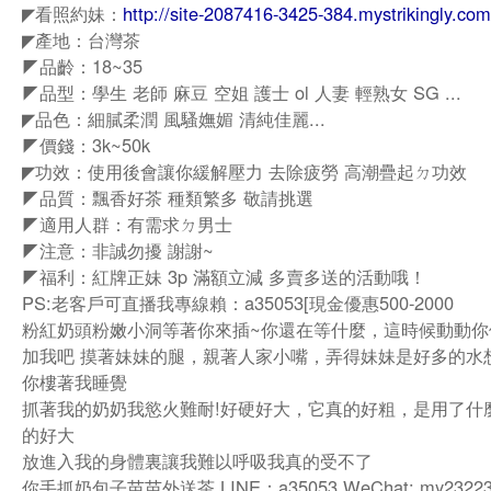
◤看照約妹：
http://site-2087416-3425-384.mystrikingly.com
◤產地：台灣茶
◤品齡：18~35
◤品型：學生 老師 麻豆 空姐 護士 ol 人妻 輕熟女 SG ...
◤品色：細膩柔潤 風騷嫵媚 清純佳麗...
◤價錢：3k~50k
◤功效：使用後會讓你緩解壓力 去除疲勞 高潮疊起ㄉ功效
◤品質：飄香好茶 種類繁多 敬請挑選
◤適用人群：有需求ㄉ男士
◤注意：非誠勿擾 謝謝~
◤福利：紅牌正妹 3p 滿額立減 多賣多送的活動哦！
PS:老客戶可直播我專線賴：a35053[現金優惠500-2000
粉紅奶頭粉嫩小洞等著你來插~你還在等什麼，這時候動動你
加我吧 摸著妹妹的腿，親著人家小嘴，弄得妹妹是好多的水
你樓著我睡覺
抓著我的奶奶我慾火難耐!好硬好大，它真的好粗，是用了什
的好大
放進入我的身體裏讓我難以呼吸我真的受不了
你手抓奶包子苗苗外送茶 LINE：a35053 WeChat: my2322