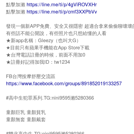
點擊加瀨
https://line.me/ti/p/4gViROVXHr
點擊加瀨
https://line.me/ti/p/cmf3XXPbVv
發現一個新APP免費、安全又很隱密 超適合拿來偷偷聊壞壞
有些話不能公開說，有些照片也只想給懂的人看
★新app名稱：Gleezy（也叫大G）
★目前只有蘋果手機能在App Store下載
★台灣電話註冊的時候，前面不用加0
★註冊好記得加我ID：tw1234
FB台灣按摩舒壓交流區
https://www.facebook.com/groups/891852019133257
#高中生犯罪系列.TG:nini9595瀨5280366
童顏巨乳 童顏貧乳
童顏無套 童顏戴套
#雙北高中生.TG:nini9595瀨5280366