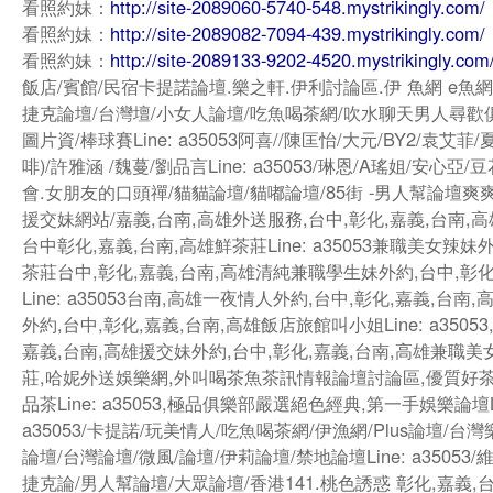
看照約妹：
http://site-2089060-5740-548.mystrikingly.com/
看照約妹：
http://site-2089082-7094-439.mystrikingly.com/
看照約妹：
http://site-2089133-9202-4520.mystrikingly.com
飯店/賓館/民宿卡提諾論壇.樂之軒.伊利討論區.伊 魚網 e魚網
捷克論壇/台灣壇/小女人論壇/吃魚喝茶網/吹水聊天男人尋歡俱
圖片資/棒球賽Line: a35053阿喜//陳匡怡/大元/BY2/袁艾菲/
啡)/許雅涵 /魏蔓/劉品言Line: a35053/琳恩/A瑤姐/安心亞/
會.女朋友的口頭禪/貓貓論壇/貓嘟論壇/85街 -男人幫論壇爽
援交妹網站/嘉義,台南,高雄外送服務,台中,彰化,嘉義,台南,
台中彰化,嘉義,台南,高雄鮮茶莊Line: a35053兼職美女辣
茶莊台中,彰化,嘉義,台南,高雄清純兼職學生妹外約,台中,彰化
Line: a35053台南,高雄一夜情人外約,台中,彰化,嘉義,台南
外約,台中,彰化,嘉義,台南,高雄飯店旅館叫小姐Line: a35053
嘉義,台南,高雄援交妹外約,台中,彰化,嘉義,台南,高雄兼職
莊,哈妮外送娛樂網,外叫喝茶魚茶訊情報論壇討論區,優質好
品茶Line: a35053,極品俱樂部嚴選絕色經典,第一手娛樂論壇Li
a35053/卡提諾/玩美情人/吃魚喝茶網/伊漁網/Plus論壇/台
論壇/台灣論壇/微風/論壇/伊莉論壇/禁地論壇Line: a35053/
捷克論/男人幫論壇/大眾論壇/香港141.桃色誘惑 彰化,嘉義,台