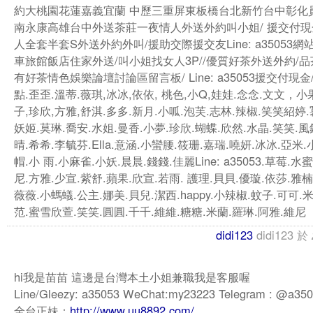
約大桃園花蓮嘉義宜蘭 中歷三重屏東板橋台北新竹台中彰化
南永康高雄台中外送茶莊一夜情人外送外約叫小姐/ 援交付現
人全套半套S外送外約外叫/援助交際援交友Line: a35053網
車旅館飯店住家外送/叫小姐找女人3P//優質好茶外送外約/品
有好茶情色娛樂論壇討論區留言板/ Line: a35053援交付現
點.歪歪.溫蒂.薇琪,冰冰,依依, 桃色,小Q,娃娃.念念.文文，小
子,珍欣,方雅,舒淇.多多.新月.小呱.泡芙.志林.辣椒.笑笑紹婷.
妖姬.莫琳.喬安.水姐.曼香.小夢.珍欣.蝴蝶.欣然.水晶.笑笑.風
晴.希希.李毓芬.Ella.意涵.小蠻腰.筱珊.嘉瑞.嘵妍.冰冰.亞米
帽.小 雨.小麻雀.小妖.晨晨.錢錢.佳麗Line: a35053.草莓.水
尼.方雅.少宣.紫舒.蘋果.欣宣.若雨. 護理.貝貝.優璇.依莎.雅楠
薇薇.小螞蟻.公主.娜美.貝兒.潔西.happy.小辣椒.蚊子.可可.
范.蜜雪欣萱.笑笑.圓圓.千千.維維.糖糖.米蘭.羅琳.阿雅.維尼
didi123
didi123
於
hi我是苗苗 這邊是台灣本土小姐兼職我是客服喔
Line/Gleezy: a35053 WeChat:my23223 Telegram : @a35
全台正妹：
http://www.uu8892.com/