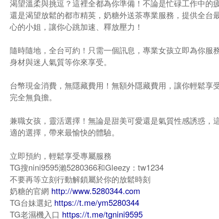
渴望溫柔與挑逗？這裡全都為你準備！不論是忙碌工作中的
還是渴望放鬆的都市精英，奶糖外送茶專業服務，提供全台
心的小姐，讓你心跳加速、釋放壓力！
隨時隨地，全台可約！只需一個訊息，專業女孩立即為你服
身材與迷人氣質等你來享受。
台幣現金消費，無隱藏費用！無額外隱藏費用，讓你輕鬆享
完全無負擔。
兼職女孩，靈活選擇！無論是甜美可愛還是氣質性感誘惑，
適的選擇，帶來最愉快的體驗。
立即預約，輕鬆享受專屬服務
TG搜nini9595瀨5280366和Gleezy：tw1234
不要再等立刻行動解鎖屬於你的放鬆時刻
奶糖的官網
http://www.5280344.com
TG台妹選妃
https://t.me/ym5280344
TG老濕機入口
https://t.me/tgnini9595