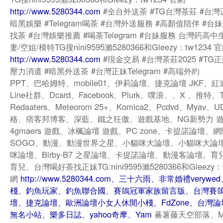
http://www.5280344.com
#全台外送茶 #TG台灣茶莊 #台灣
暗黑娛樂 #Telegram喝茶 #台灣外送服務 #高顏值陪伴 #台妹
找茶 #台灣娛樂推薦 #喝茶Telegram #台妹服務 台灣箹高中
妻/空姐/模特TG搜nini9595瀨5280366和Gleezy：tw1234 
http://www.5280344.com
#現金交易 #台灣茶莊2025 #TG
壓力消遣 #暗黑外送茶 #台灣正妹Telegram #高端外約
PPT、巴哈姆特、mobile01、伊莉論壇、捷克論壇 JKF、紅
Line社群、Dcard、Facebook、Plurk、噗浪、、X 、推特、T
Redaaters、Meteorom 25+、Komica2、Pcdvd、Myav、
格、痞客邦博客、深藍、鐵之狂傲、遊戲基地、NG新勢力 
4gmaers 遊戲、冰楓論壇 遊戲、PC zone、卡提諾論壇、
SOGO、動漫、動漫世界之星、小貓咪大論壇、小貓咪大論
咪論壇、Birby-B7 之星論壇、卡提諾論壇、動漫客論壇。育兒、
育兒、台灣喝好茶找正妹TG:nini9595瀨5280366和Gleezy：t
網
http://www.5280344.com、三十六雨、非常婚禮veryw
棧、釣魚玩家、釣魚聯合國、賽鴿冠軍家族留言版、台灣賽
壇、捷克論壇、歐洲論壇小女人休閒小棧、FdZone、台灣論壇、
無名小站、樂多日誌、yahoo奇摩、Yam
蕃薯藤天空部落、Mob