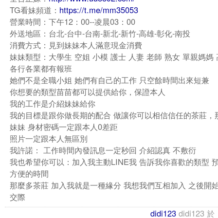
TG看妹頻道：
https://t.me/mm35053
營業時間：下午12：00--凌晨03：00
外送地區：台北-台中-台南-新北-新竹-高雄-彰化-南投
消費方式：見到妹妹本人滿意現金消費
妹妹類型：大學生 空姐 小模 護士 人妻 老師 熟女 單親媽媽
各行各業都有報班
她們不是全職小姐 她們有自己的工作 只空餘時間出來短兼
你想要的類型苗苗都可以提供給你，保證本人
我的工作是介紹妹妹給你
我的目標是跟你做長期的配合 做讓你可以相信信任的茶莊，
妹妹 身材密碼一定跟本人0差距
照片一定跟本人無區別
我許諾： 工作時間內發訊息一定秒回 介紹認真 不敷衍
我也希望你可以：加入我主動LINE我 告訴我你喜歡的類型 
方便的時間
那麼多茶莊 加入我就是一種緣分 我想我們互相加入 之後開
交際
didi123
didi123
於