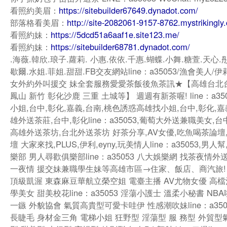
看照約美眉：
https://sitebuilder67649.dynadot.com/
部落格看美眉：
http://site-2082061-9157-8762.mystrikingly
看照約妹：
https://5dcd51a6aaf1e.site123.me/
看照約妹：
https://sitebuilder68781.dynadot.com/
.海薇.韓欣.琅子.蘿莉. 小惠.依依.千惠.蝴蝶.小舞.糖萱.天心.
歇爾.水姐.菲姐.甜甜.FB交友網站line：a35053/漁會美人/
女外約外叫援交 妹全套服務愛愛茶飯後魚茶訊★【高雄台北
鳳山 新竹 彰化沙鹿 三重 土城等】 週週有新茶喔! line：a35
小姐,台中,彰化,嘉義,台南,桃色誘惑高雄找小姐,台中,彰化,嘉
雄外送茶莊,台中,彰化line：a35053,葡萄大外送兼職美女,
高雄外送茶坊,台北外送茶坊 好茶分享,AV女優,吃魚喝茶論壇
壇 大家來找,PLUS,伊利,eyny,玩美情人line：a35053,男人
樂部 男人尋歡俱樂部line：a35053 八大娛樂網 找茶夜情
一夜情 援交妹兼職學生妹等高雄市區→住家、飯店、商汽旅!
頂級凱渥 東森麻豆華航立榮空姐 電臺主播 AV尤物女優 高檔
學美女 甜美校花line：a35053 淫蕩小護士 溫柔小秘書 NB
一鏃 外貌協會 氣質高貴型可愛卡哇伊 性感潮吹妹line：a350
長睫毛 身材金三角 電梯小姐 狂野型 淫蕩型 服 務型 外貿型