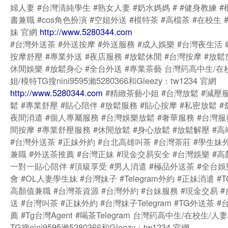
婦人妻 #台灣清純學生 #熟女人妻 #奶水媽媽 # #健身教練 #
書兼職 #cos角色扮演 #空姐外送 #模特茶 #高檔茶 #在校生
妹 官網
http://www.5280344.com
#台灣外送茶 #外送按摩 #外送服務 #成人娛樂 #台灣夜生活 
按摩舒壓 #專業外送 #夜店服務 #放鬆休閒 #台灣按摩 #放鬆
休閒娛樂 #放鬆身心 #全台外送 #專業茶藝 台灣箹高中生/在
姐/模特TG搜nini9595瀨5280366和Gleezy：tw1234 官網
http://www.5280344.com
#精緻茶藝小姐 #台灣放鬆 #減壓服
鬆 #專業舒壓 #貼心陪伴 #放鬆服務 #貼心按摩 #私密放鬆 #
夜間消遣 #個人專屬服務 #台灣娛樂放鬆 #奢華服務 #台灣服
間按摩 #專業舒壓服務 #休閒放鬆 #身心放鬆 #放鬆解壓 #
#台灣外送茶 #正妹外約 #台北高雄叫茶 #台灣茶莊 #學生妹
兼職 #外送茶推薦 #台灣正妹 #現金交易安全 #台灣娛樂 #高
一對一貼心陪伴 #頂級享受 #男人消遣 #極品外送茶 #全台娛
會 #OL人妻學生妹 #台灣妹子 #Telegram外約 #正妹消遣 #
高顏值兼職 #台灣茶資源 #台灣外約 #台妹服務 #現金交易 
送 #台灣叫茶 #正妹外約 #台灣妹子Telegram #TG外送茶 
薦 #Tg台灣Agent #喝茶Telegram 台灣箹高中生/在校生/人
TG搜nini9595瀨5280366和Gleezy：tw1234 官網