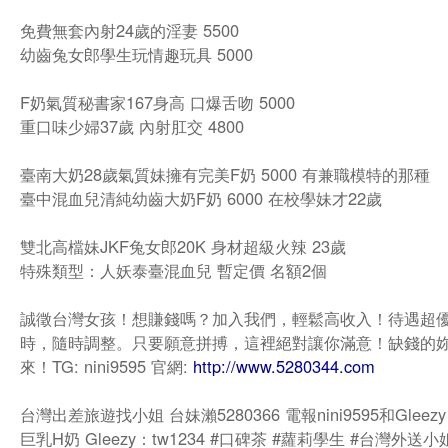
免費無套內射24歲的淫妻 5500
幼齒兔女郎學生玩情趣玩具 5000
F奶氣質秘書家167身高 口爆舌吻 5000
重口味少婦37歲 內射肛交 4800
臺南大奶28歲氣質妹擁有完美F奶 5000 有兼職模特的那種
臺中混血兒清純幼齒大奶F奶 6000 在校學妹才22歲
雙北高檔妹JKF兔女郎20K 身材超級火辣 23歲
特殊類型：人妖泰臺混血兒 暫定價 名額2個
誠徵台灣女孩！想賺錢嗎？加入我們，輕鬆高收入！待遇超
時，隨時調整。只要願意拼搏，這裡絕對讓你滿意！缺錢的
來！TG: nini9595 官網:
http://www.5280344.com
台灣出差旅遊找小姐 台妹瀨5280366 電報nini9595和Gleezy：
巨乳H奶 Gleezy：tw1234 #口碑茶 #蘿莉學生 #台灣外送小