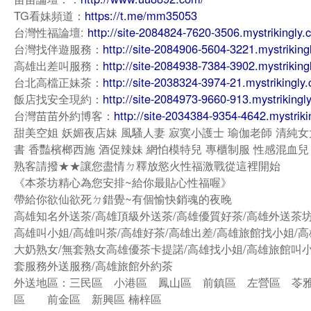
TG看妹頻道：
https://t.me/mm35053
台灣性福論壇:
http://site-2084824-7620-3506.mystrikingly.
台灣找伴遊服務：
http://site-2084906-5604-3221.mystriking
高雄出差叫服務：
http://site-2084938-7384-3902.mystriking
台北高檔正妹茶：
http://site-2038324-3974-21.mystrikingly
飯店找安全現約：
http://site-2084973-9660-913.mystrikingl
台灣苗苗外約博客：
http://site-2034384-9354-4642.mystriki
甜美空姐 妖媚夜店妹 風騷人妻 寂寞小護士 瑜伽老師 清純女
書 香豔檳榔西施 酒促辣妹 網怕模特兒 專櫃制服 性感混血兒
熟客請撥★★讓您盡情ㄉ釋放慾火性福激戰從這裡開始
《本茶坊精心為您安排~給你最貼心性福喔》
帶給你欲仙欲死ㄉ錯覺~有個愉快銷魂的夜晚
高雄知名外送茶/高雄頂級外送茶/高雄優質好茶/高雄外送茶坊
高雄叫小姐/高雄叫茶/高雄好茶/高雄出差/高雄旅館找小姐/高
大奶熟女/無套熟女高雄優茶卡提諾/高雄找小姐/高雄旅館叫小
套服務外送服務/高雄旅館外約茶
外送地區：三民區 小港區 鳳山區 前鎮區 左營區 苓
區 前金區 新興區 楠梓區