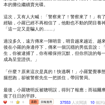
本的攤位繼續賣光碟。
這次，又有人大喊：「警察來了！警察來了！」有
經驗，小羅已經不再相信了，他動也不動的閉目養
「這一定又是騙人的……」
過沒多久，遠方傳來一陣哨音，哨音越來越近、越
後在小羅的身邊停下，傳來一個沉穩的男低音說：
生，你被逮捕了，你有權保持沉默，但你所說的每
成為呈堂證供。」
「什麼？原來這次是真的！快逃啊！」小羅驚覺事
腿想跑，卻被警察先生一把抓住，帶回警局。
最後，小羅聰明反被聰明誤，得到了報應；而福爾
復了往日的平靜。
37553
人次閱讀
10
個評
回報濫用
18
6