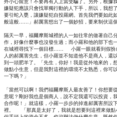
外小心留意！不要再有人上當受騙了。另外，根據
嫌疑犯應該只會找單獨行動的人下手，所以，我想
要引蛇入甕，讓嫌疑犯自投羅網。首先我們要如此
般這般……」郝厲害想出了一個妙招，要來制伏這
隔天一早，福爾摩斯城裡的人一如往常的做著自己
作，好像什麼事也沒發生過；而小羅和他的部下也
在城裡尋找下一個目標…… 小羅一眼就看到假扮
人的郝厲害先生，但小羅並不知道他不是商人，還
到一頭肥羊了。「先生，你好！我是從外地來的，
做點小生意，但是我對這裡的環境不太熟悉，你可
一下嗎？」
「當然可以啊！我們福爾摩斯人最友善了！你想要
意呢？剛好我也是個商人，說不定我還可以投資，
合作呢！」就這樣，小羅一步步的掉進郝厲害所設
裡。 「那真是太好了，我就是想要到這裡來做點
但手頭上的資金不多，也沒辦法做什麼生意，既然