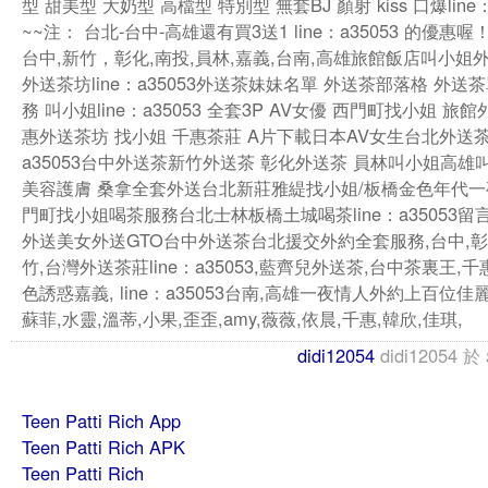
型 甜美型 大奶型 高檔型 特別型 無套BJ 顏射 kiss 口爆line：
~~注： 台北-台中-高雄還有買3送1 line：a35053 的優惠喔
台中,新竹，彰化,南投,員林,嘉義,台南,高雄旅館飯店叫小姐
外送茶坊line：a35053外送茶妹妹名單 外送茶部落格 外送
務 叫小姐line：a35053 全套3P AV女優 西門町找小姐 旅
惠外送茶坊 找小姐 千惠茶莊 A片下載日本AV女生台北外送茶l
a35053台中外送茶新竹外送茶 彰化外送茶 員林叫小姐高雄
美容護膚 桑拿全套外送台北新莊雅緹找小姐/板橋金色年代
門町找小姐喝茶服務台北士林板橋土城喝茶line：a35053留
外送美女外送GTO台中外送茶台北援交外約全套服務,台中,彰
竹,台灣外送茶莊line：a35053,藍齊兒外送茶,台中茶裏王,
色誘惑嘉義, line：a35053台南,高雄一夜情人外約上百位佳
蘇菲,水靈,溫蒂,小果,歪歪,amy,薇薇,依晨,千惠,韓欣,佳琪,
didi12054
didi12054
於
Teen Patti Rich App
Teen Patti Rich APK
Teen Patti Rich