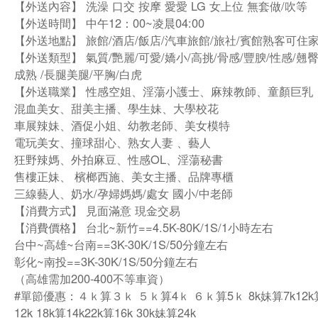
【外送內容】 洗澡 口交 按摩 愛愛 LG 女上位 無套做/吹等
【外送時間】 中午12：00~凌晨04:00
【外送地點】 旅館/酒店/飯店/汽車旅館/旅社/賓館熟客可住
【外送類型】 氣質/艷麗/可愛/嬌小/高挑/骨感/豐腴/性感/翹臀
成熟 /長腿美腿/平胸/白虎
【外送職業】 性感空姐、淫蕩小護士、麻辣教師、童顏巨乳
混血美女、甜美主播、學生妹、大學校花
車展辣妹、酒促小姐、幼教老師、美女模特
電玩美女、撞球甜心、熟女人妻 、藝人
狂野辣媽、外拍麻豆、性感OL、淫蕩秘書
售樓正妹、 檳榔西施、美女主播、品牌專櫃
三線藝人、奶水/孕婦媽媽/處女 國小/中老師
【消費方式】 見面滿意 現金交易
【消費價格】 台北~新竹==4.5K-80K/1S/1小時左右
台中~高雄~台南==3K-30K/1S/50分鐘左右
彰化~南投==3K-30K/1S/50分鐘左右
（高雄需加200-400不等車資）
#單節優惠：４ｋ算３ｋ ５ｋ算4ｋ ６ｋ算5ｋ 8k妹算7k12k算
12k 18k算14k22k算16k 30k妹算24k