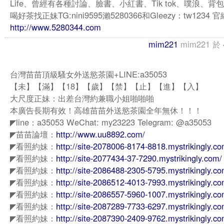
Life、曾經有各種討論、臉書、小紅書、Tik tok、噗浪、背
喝好茶找正妹TG:nini9595瀨5280366和Gleezy：tw1234 官
http://www.5280344.com
mim221
mim221
於
台灣苗苗頂級騷女外送慾茶園+LINE:a35053
【未】【滿】【18】【歲】【禁】【止】【進】【入】
大尺度正妹：出差台灣約兼職小姐啪啪啪
本廣告長期有效！高雄苗苗外送慾茶園全年無休！！！
◤line：a35053 WeChat: my23223 Telegram: @a35053
◤苗苗論壇：
http://www.uu8892.com/
◤看照約妹：
http://site-2078006-8174-8818.mystrikingly.co
◤看照約妹：
http://site-2077434-37-7290.mystrikingly.com/
◤看照約妹：
http://site-2086488-2305-5795.mystrikingly.co
◤看照約妹：
http://site-2086512-4013-7993.mystrikingly.co
◤看照約妹：
http://site-2086557-5960-1007.mystrikingly.co
◤看照約妹：
http://site-2087289-7733-6297.mystrikingly.co
◤看照約妹：
http://site-2087390-2409-9762.mystrikingly.co