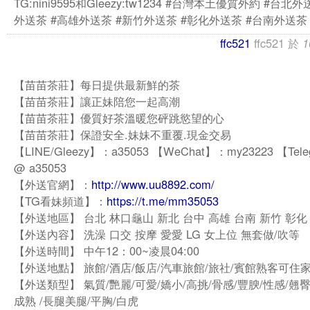
TG:nini9595和Gleezy:tw1234 #台灣本土優質外約 #台北
外送茶 #高雄外送茶 #新竹外送茶 #彰化外送茶 #台南外送茶
ffc521
ffc521
於
1
【苗苗茶莊】每日提供最新鮮的茶
【苗苗茶莊】讓正妹陪您一起高潮
【苗苗茶莊】優質好茶溫暖您砰跳慾望的心
【苗苗茶莊】保證安全.妹妹不重覆.現金交易
【LINE/Gleezy】：a35053 【WeChat】：my23223 【Tel
@ a35053
【外送官網】：
http://www.uu8892.com/
【TG看妹頻道】：
https://t.me/mm35053
【外送地區】 台北 林口龜山 新北 台中 高雄 台南 新竹 彰化
【外送內容】 洗澡 口交 按摩 愛愛 LG 女上位 無套做/吹等
【外送時間】 中午12：00~凌晨04:00
【外送地點】 旅館/酒店/飯店/汽車旅館/旅社/賓館熟客可住
【外送類型】 氣質/艷麗/可愛/嬌小/高挑/骨感/豐腴/性感/翹臀
成熟 /長腿美腿/平胸/白虎