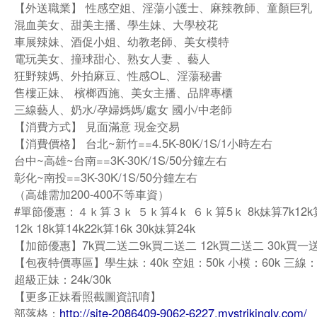
【外送職業】 性感空姐、淫蕩小護士、麻辣教師、童顏巨乳
混血美女、甜美主播、學生妹、大學校花
車展辣妹、酒促小姐、幼教老師、美女模特
電玩美女、撞球甜心、熟女人妻 、藝人
狂野辣媽、外拍麻豆、性感OL、淫蕩秘書
售樓正妹、 檳榔西施、美女主播、品牌專櫃
三線藝人、奶水/孕婦媽媽/處女 國小/中老師
【消費方式】 見面滿意 現金交易
【消費價格】 台北~新竹==4.5K-80K/1S/1小時左右
台中~高雄~台南==3K-30K/1S/50分鐘左右
彰化~南投==3K-30K/1S/50分鐘左右
（高雄需加200-400不等車資）
#單節優惠：４ｋ算３ｋ ５ｋ算4ｋ ６ｋ算5ｋ 8k妹算7k12k算
12k 18k算14k22k算16k 30k妹算24k
【加節優惠】7k買二送二9k買二送二 12k買二送二 30k買一
【包夜特價專區】學生妹：40k 空姐：50k 小模：60k 三線：
超級正妹：24k/30k
【更多正妹看照截圖資訊唷】
部落格：
http://site-2086409-9062-6227.mystrikingly.com/