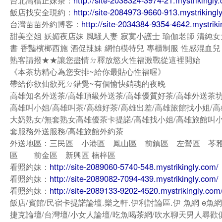
台北高檔正妹茶：
http://site-2038324-3974-21.mystrikingly
飯店找安全現約：
http://site-2084973-9660-913.mystrikingl
台灣苗苗外約博客：
http://site-2034384-9354-4642.mystriki
甜美空姐 妖媚夜店妹 風騷人妻 寂寞小護士 瑜伽老師 清純女
書 香豔檳榔西施 酒促辣妹 網怕模特兒 專櫃制服 性感混血兒
熟客請撥★★讓您盡情ㄉ釋放慾火性福激戰從這裡開始
《本茶坊精心為您安排~給你最貼心性福喔》
帶給你欲仙欲死ㄉ錯覺~有個愉快銷魂的夜晚
高雄知名外送茶/高雄頂級外送茶/高雄優質好茶/高雄外送茶坊
高雄叫小姐/高雄叫茶/高雄好茶/高雄出差/高雄旅館找小姐/高
大奶熟女/無套熟女高雄優茶卡提諾/高雄找小姐/高雄旅館叫小
套服務外送服務/高雄旅館外約茶
外送地區：三民區 小港區 鳳山區 前鎮區 左營區 苓
區 前金區 新興區 楠梓區
看照約妹：
http://site-2089060-5740-548.mystrikingly.com/
看照約妹：
http://site-2089082-7094-439.mystrikingly.com/
看照約妹：
http://site-2089133-9202-4520.mystrikingly.com
飯店/賓館/民宿卡提諾論壇.樂之軒.伊利討論區.伊 魚網 e魚網
捷克論壇/台灣壇/小女人論壇/吃魚喝茶網/吹水聊天男人尋歡俱