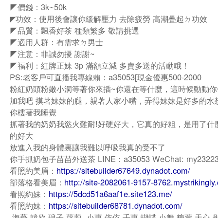
◤價錢：3k~50k
◤功效：使用後會讓你緩解壓力 去除疲勞 高潮疊起ㄉ功效
◤品質：飄香好茶 種類繁多 敬請挑選
◤適用人群：有需求ㄉ男士
◤注意：非誠勿擾 謝謝~
◤福利：紅牌正妹 3p 滿額立減 多賣多送的活動哦！
PS:老客戶可直播我專線賴：a35053[現金優惠500-2000
粉紅奶頭粉嫩小洞等著你來插~你還在等什麼，這時候動動你
加我吧 摸著妹妹的腿，親著人家小嘴，弄得妹妹是好多的水
你樓著我睡覺
抓著我的奶奶我慾火難耐!好硬好大，它真的好粗，是用了什
的好大
放進入我的身體裏讓我難以呼吸我真的受不了
你手抓奶包子苗苗外送茶 LINE：a35053 WeChat: my2322
看照約美眉：
https://sitebuilder67649.dynadot.com/
部落格看美眉：
http://site-2082061-9157-8762.mystrikingly
看照約妹：
https://5dcd51a6aaf1e.site123.me/
看照約妹：
https://sitebuilder68781.dynadot.com/
.海薇.韓欣.琅子.蘿莉. 小惠.依依.千惠.蝴蝶.小舞.糖萱.天心.