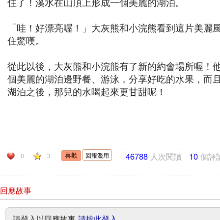
住了！溪水在山頂上形成一個美麗的湖泊。
「哇！好漂亮喔！」大灰熊和小浣熊看到這片美麗
住驚嘆。
從此以後，大灰熊和小浣熊有了新的約會場所喔！
個美麗的湖泊邊野餐、游泳，分享好吃的水果，而
湖泊之後，那兒的水喝起來更甘甜呢！
46788
人次閱讀
10
個評
回報濫用
0
3
回應故事
請登入以回應故事
請按此登入