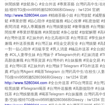
休閒娛樂 #放鬆身心 #全台外送 #專業茶藝 台灣箹高中生/在
姐/模特TG搜nini9595瀨5280366和Gleezy：tw1234 官網
http://www.5280344.com
#精緻茶藝小姐 #台灣放鬆 #減壓服
鬆 #專業舒壓 #貼心陪伴 #放鬆服務 #貼心按摩 #私密放鬆 #
夜間消遣 #個人專屬服務 #台灣娛樂放鬆 #奢華服務 #台灣服
間按摩 #專業舒壓服務 #休閒放鬆 #身心放鬆 #放鬆解壓 #
#台灣外送茶 #正妹外約 #台北高雄叫茶 #台灣茶莊 #學生妹
兼職 #外送茶推薦 #台灣正妹 #現金交易安全 #台灣娛樂 #高
一對一貼心陪伴 #頂級享受 #男人消遣 #極品外送茶 #全台娛
會 #OL人妻學生妹 #台灣妹子 #Telegram外約 #正妹消遣 #
高顏值兼職 #台灣茶資源 #台灣外約 #台妹服務 #現金交易 
送 #台灣叫茶 #正妹外約 #台灣妹子Telegram #TG外送茶 
薦 #Tg台灣Agent #喝茶Telegram 台灣箹高中生/在校生/人
TG搜nini9595瀨5280366和Gleezy：tw1234 官網
http://www.5280344.com
#全台外送茶 #TG台灣茶莊 #台灣
暗黑娛樂 #Telegram喝茶 #台灣外送服務 #高顏值陪伴 #台妹
找茶 #台灣娛樂推薦 #喝茶Telegram #台妹服務 台灣箹高中
妻/空姐/模特TG搜nini9595瀨5280366和Gleezy：tw1234 