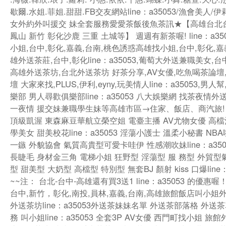
歇爾.水姐.菲姐.甜甜.FB交友網站line：a35053/漁會美人/
女外約外叫援交 妹全套服務愛愛茶飯後魚茶訊★【高雄台北
鳳山 新竹 彰化沙鹿 三重 土城等】 週週有新茶喔! line：a35
小姐,台中,彰化,嘉義,台南,桃色誘惑高雄找小姐,台中,彰化,嘉
雄外送茶莊,台中,彰化line：a35053,葡萄大外送兼職美女,
高雄外送茶坊,台北外送茶坊 好茶分享,AV女優,吃魚喝茶論壇
壇 大家來找,PLUS,伊利,eyny,玩美情人line：a35053,男人
樂部 男人尋歡俱樂部line：a35053 八大娛樂網 找茶夜情
一夜情 援交妹兼職學生妹等高雄市區→住家、飯店、商汽旅!
頂級凱渥 東森麻豆華航立榮空姐 電臺主播 AV尤物女優 高檔
學美女 甜美校花line：a35053 淫蕩小護士 溫柔小秘書 NB
一鏃 外貌協會 氣質高貴型可愛卡哇伊 性感潮吹妹line：a350
長睫毛 身材金三角 電梯小姐 狂野型 淫蕩型 服 務型 外貿型
型 甜美型 大奶型 高檔型 特別型 無套BJ 顏射 kiss 口爆line：
~~注： 台北-台中-高雄還有買3送1 line：a35053 的優惠喔
台中,新竹，彰化,南投,員林,嘉義,台南,高雄旅館飯店叫小姐
外送茶坊line：a35053外送茶妹妹名單 外送茶部落格 外送
務 叫小姐line：a35053 全套3P AV女優 西門町找小姐 旅