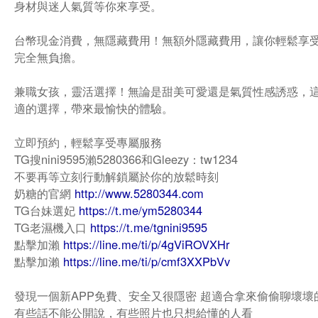
身材與迷人氣質等你來享受。
台幣現金消費，無隱藏費用！無額外隱藏費用，讓你輕鬆享
完全無負擔。
兼職女孩，靈活選擇！無論是甜美可愛還是氣質性感誘惑，
適的選擇，帶來最愉快的體驗。
立即預約，輕鬆享受專屬服務
TG搜nini9595瀨5280366和Gleezy：tw1234
不要再等立刻行動解鎖屬於你的放鬆時刻
奶糖的官網
http://www.5280344.com
TG台妹選妃
https://t.me/ym5280344
TG老濕機入口
https://t.me/tgnini9595
點擊加瀨
https://line.me/ti/p/4gViROVXHr
點擊加瀨
https://line.me/ti/p/cmf3XXPbVv
發現一個新APP免費、安全又很隱密 超適合拿來偷偷聊壞壞
有些話不能公開說，有些照片也只想給懂的人看