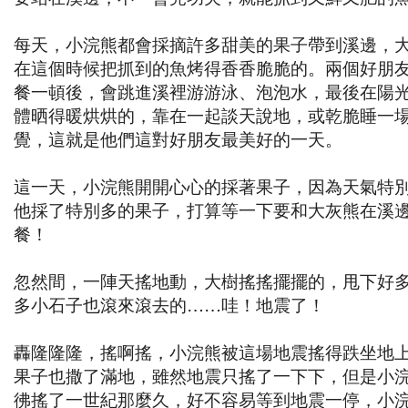
每天，小浣熊都會採摘許多甜美的果子帶到溪邊，
在這個時候把抓到的魚烤得香香脆脆的。兩個好朋
餐一頓後，會跳進溪裡游游泳、泡泡水，最後在陽
體晒得暖烘烘的，靠在一起談天說地，或乾脆睡一
覺，這就是他們這對好朋友最美好的一天。
這一天，小浣熊開開心心的採著果子，因為天氣特
他採了特別多的果子，打算等一下要和大灰熊在溪
餐！
忽然間，一陣天搖地動，大樹搖搖擺擺的，甩下好
多小石子也滾來滾去的……哇！地震了！
轟隆隆隆，搖啊搖，小浣熊被這場地震搖得跌坐地
果子也撒了滿地，雖然地震只搖了一下下，但是小
彿搖了一世紀那麼久，好不容易等到地震一停，小