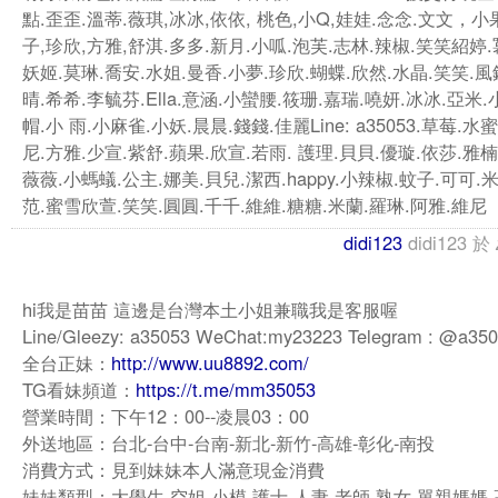
點.歪歪.溫蒂.薇琪,冰冰,依依, 桃色,小Q,娃娃.念念.文文，小
子,珍欣,方雅,舒淇.多多.新月.小呱.泡芙.志林.辣椒.笑笑紹婷.
妖姬.莫琳.喬安.水姐.曼香.小夢.珍欣.蝴蝶.欣然.水晶.笑笑.風
晴.希希.李毓芬.Ella.意涵.小蠻腰.筱珊.嘉瑞.嘵妍.冰冰.亞米
帽.小 雨.小麻雀.小妖.晨晨.錢錢.佳麗Line: a35053.草莓.水
尼.方雅.少宣.紫舒.蘋果.欣宣.若雨. 護理.貝貝.優璇.依莎.雅楠
薇薇.小螞蟻.公主.娜美.貝兒.潔西.happy.小辣椒.蚊子.可可.
范.蜜雪欣萱.笑笑.圓圓.千千.維維.糖糖.米蘭.羅琳.阿雅.維尼
didi123
didi123
於
hi我是苗苗 這邊是台灣本土小姐兼職我是客服喔
Line/Gleezy: a35053 WeChat:my23223 Telegram : @a35
全台正妹：
http://www.uu8892.com/
TG看妹頻道：
https://t.me/mm35053
營業時間：下午12：00--凌晨03：00
外送地區：台北-台中-台南-新北-新竹-高雄-彰化-南投
消費方式：見到妹妹本人滿意現金消費
妹妹類型：大學生 空姐 小模 護士 人妻 老師 熟女 單親媽媽