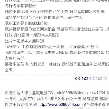
各行各業都有報班
她們不是全職小姐 她們有自己的工作 只空餘時間出來短兼
你想要的類型苗苗都可以提供給你，保證本人
我的工作是介紹妹妹給你
我的目標是跟你做長期的配合 做讓你可以相信信任的茶莊，
妹妹 身材密碼一定跟本人0差距
照片一定跟本人無區別
我許諾： 工作時間內發訊息一定秒回 介紹認真 不敷衍
我也希望你可以：加入我主動LINE我 告訴我你喜歡的類型 
方便的時間
那麼多茶莊 加入我就是一種緣分 我想我們互相加入 之後開
交際
didi123
didi123
於
台灣在地大學生兼職服務TG：nini9595和Gleezy：tw1234
士 學生 人妻 空姐 高中生 JKF女郎 兩女一男 應有盡有 建
以防不時之需 官網
http://www.5280344.com
#台灣外送茶 