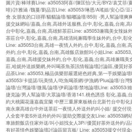
圖片資/棒球賽Line: a35053阿喜//陳匡怡/大元/BY2/袁艾菲/
啡)/許雅涵 /魏蔓/劉品言Line: a35053/琳恩/A瑤姐/安心亞/
會.女朋友的口頭禪/貓貓論壇/貓嘟論壇/85街 -男人幫論壇爽
援交妹網站/嘉義,台南,高雄外送服務,台中,彰化,嘉義,台南,
台中彰化,嘉義,台南,高雄鮮茶莊Line: a35053兼職美女辣
茶莊台中,彰化,嘉義,台南,高雄清純兼職學生妹外約,台中,彰化
Line: a35053台南,高雄一夜情人外約,台中,彰化,嘉義,台南
外約,台中,彰化,嘉義,台南,高雄飯店旅館叫小姐Line: a35053
嘉義,台南,高雄援交妹外約,台中,彰化,嘉義,台南,高雄兼職
莊,哈妮外送娛樂網,外叫喝茶魚茶訊情報論壇討論區,優質好
品茶Line: a35053,極品俱樂部嚴選絕色經典,第一手娛樂論壇Li
a35053/卡提諾/玩美情人/吃魚喝茶網/伊漁網/Plus論壇/台
論壇/台灣論壇/微風/論壇/伊莉論壇/禁地論壇Line: a35053/
捷克論/男人幫論壇/大眾論壇/香港141.桃色誘惑 彰化,嘉義,台
約大桃園花蓮嘉義宜蘭 中歷三重屏東板橋台北新竹台中彰化
南永康高雄台中外送茶莊一夜情人外送外約叫小姐/ 援交付現
人全套半套S外送外約外叫/援助交際援交友Line: a35053網
車旅館飯店住家外送/叫小姐找女人3P//優質好茶外送外約/品
有好茶情色娛樂論壇討論區留言板/ Line: a35053援交付現