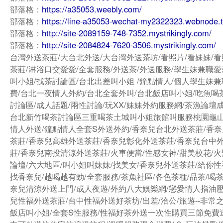
部落格：
https://a35053.weebly.com/
部落格：
https://line-a35053-wechat-my2322323.webnode.
部落格：
http://site-2089159-748-7352.mystrikingly.com/
部落格：
http://site-2084824-7620-3506.mystrikingly.com/
台灣外送茶莊/大台北外送/大台灣外送茶坊/看照片/看妹妹/看
茶莊/淋浴口交愛愛/全套服務/外送茶/外送服務/學生妹兼職愛
叫小姐/找茶討論區/台北出差叫小姐 /鐘點情人/個人學生妹兼
費/台北一夜情人外約/台北全套外叫/台北飯店叫小姐/吃魚喝
討論區/成人話題/兩性討論/玩XX/妹妹外約服務網/茶漁論壇
台北新竹喝茶討論區三重喝茶土城叫小姐旅館叫服務桃園龜
情人外送/鐘點情人全套S外送外約/香奈兒台北外送茶莊/香
茶莊/香奈兒高雄外送茶莊/香奈兒彰化外送茶莊/香奈兒台中
莊/香奈兒南投清涼外送茶莊/火車便當/性感女神/甜美校花/火
論壇/六大地區/叫小姐叫妹妹/找美女/香奈兒外送茶莊/給你性
找香奈兒/越喝越有勁/全套服務/茶魚社區/各色茶種/品茶/喝茶
奈兒清涼外送上門/成人夜遊/外約八大娛樂網/戀愛情人指油壓
兒性福外送茶莊/台中性福外送好茶坊/出差/洽公/旅遊--非常
飯店叫小姐/全套S性服務/性福好茶外送一次性購買三節免費