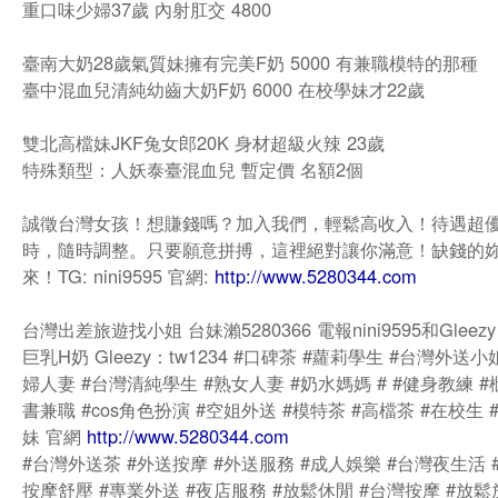
重口味少婦37歲 內射肛交 4800
臺南大奶28歲氣質妹擁有完美F奶 5000 有兼職模特的那種
臺中混血兒清純幼齒大奶F奶 6000 在校學妹才22歲
雙北高檔妹JKF兔女郎20K 身材超級火辣 23歲
特殊類型：人妖泰臺混血兒 暫定價 名額2個
誠徵台灣女孩！想賺錢嗎？加入我們，輕鬆高收入！待遇超
時，隨時調整。只要願意拼搏，這裡絕對讓你滿意！缺錢的
來！TG: nini9595 官網:
http://www.5280344.com
台灣出差旅遊找小姐 台妹瀨5280366 電報nini9595和Gleezy：
巨乳H奶 Gleezy：tw1234 #口碑茶 #蘿莉學生 #台灣外送小
婦人妻 #台灣清純學生 #熟女人妻 #奶水媽媽 # #健身教練 #
書兼職 #cos角色扮演 #空姐外送 #模特茶 #高檔茶 #在校生
妹 官網
http://www.5280344.com
#台灣外送茶 #外送按摩 #外送服務 #成人娛樂 #台灣夜生活 
按摩舒壓 #專業外送 #夜店服務 #放鬆休閒 #台灣按摩 #放鬆