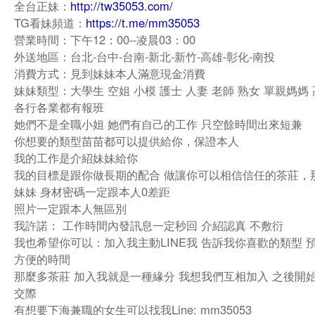
全台正妹：
http://tw35053.com/
TG看妹頻道：
https://t.me/mm35053
營業時間：下午12：00--凌晨03：00
外送地區：台北-台中-台南-新北-新竹-高雄-彰化-南投
消費方式：見到妹妹本人滿意現金消費
妹妹類型：大學生 空姐 小模 護士 人妻 老師 熟女 單親媽媽
各行各業都有報班
她們不是全職小姐 她們有自己的工作 只空餘時間出來短兼
你想要的類型苗苗都可以提供給你，保證本人
我的工作是介紹妹妹給你
我的目標是跟你做長期的配合 做讓你可以相信信任的茶莊，
妹妹 身材密碼一定跟本人0差距
照片一定跟本人無區別
我許諾： 工作時間內發訊息一定秒回 介紹認真 不敷衍
我也希望你可以：加入我主動LINE我 告訴我你喜歡的類型 
方便的時間
那麼多茶莊 加入我就是一種緣分 我想我們互相加入 之後開
交際
有想要下海兼職的女生可以找我Line: mm35053