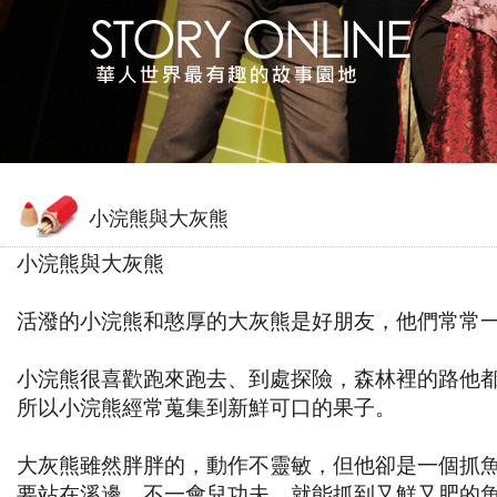
小浣熊與大灰熊
小浣熊與大灰熊
活潑的小浣熊和憨厚的大灰熊是好朋友，他們常常
小浣熊很喜歡跑來跑去、到處探險，森林裡的路他
所以小浣熊經常蒐集到新鮮可口的果子。
大灰熊雖然胖胖的，動作不靈敏，但他卻是一個抓
要站在溪邊，不一會兒功夫，就能抓到又鮮又肥的