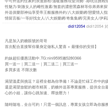
中可外送約住家約浪漫旅程/溫暖服務現金消費/ 3p玩法挑戰
性魅力/刺激女人的雌性激素/無套的濃密黑森林等你弟弟來探
外送俱樂部神仙享受帝王般服務外約/八大娛樂網/戀愛情人指
情留言板/一等好找女人/八大娛樂網/奇集集網/完美女人/伊莉
didi12054
didi12054
凡是加入奶糖賬號的哥哥
首次配合直接幫你量身定做私人驚喜 + 最懂你的安排】
約妹超狂優惠活動中.TG:nini9595瀨5280366
買一送一｜買二送一｜買二送二｜買三送一
多買多送 不限次數
渴望溫柔與挑逗？這裡全都為你準備！不論是忙碌工作中的
還是渴望放鬆的都市精英，奶糖外送茶專業服務，提供全台
心的小姐，讓你心跳加速、釋放壓力！
隨時隨地，全台可約！只需一個訊息，專業女孩立即為你服