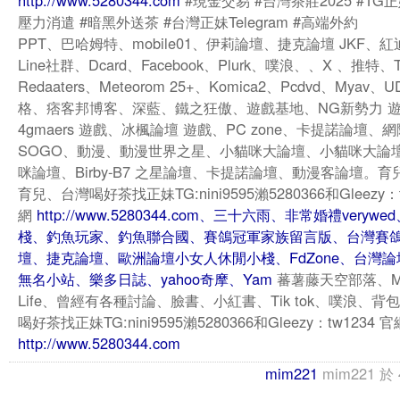
http://www.5280344.com
#現金交易 #台灣茶莊2025 #TG
壓力消遣 #暗黑外送茶 #台灣正妹Telegram #高端外約
PPT、巴哈姆特、mobile01、伊莉論壇、捷克論壇 JKF、紅
Line社群、Dcard、Facebook、Plurk、噗浪、、X 、推特、T
Redaaters、Meteorom 25+、Komica2、Pcdvd、Myav、
格、痞客邦博客、深藍、鐵之狂傲、遊戲基地、NG新勢力 
4gmaers 遊戲、冰楓論壇 遊戲、PC zone、卡提諾論壇、
SOGO、動漫、動漫世界之星、小貓咪大論壇、小貓咪大論
咪論壇、Birby-B7 之星論壇、卡提諾論壇、動漫客論壇。育兒、
育兒、台灣喝好茶找正妹TG:nini9595瀨5280366和Gleezy：t
網
http://www.5280344.com、三十六雨、非常婚禮veryw
棧、釣魚玩家、釣魚聯合國、賽鴿冠軍家族留言版、台灣賽
壇、捷克論壇、歐洲論壇小女人休閒小棧、FdZone、台灣論壇、
無名小站、樂多日誌、yahoo奇摩、Yam
蕃薯藤天空部落、Mob
Life、曾經有各種討論、臉書、小紅書、Tik tok、噗浪、背
喝好茶找正妹TG:nini9595瀨5280366和Gleezy：tw1234 官
http://www.5280344.com
mim221
mim221
於