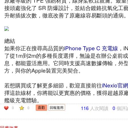
原廠等級的 TPE 強韌材質，線身柔軟且親膚。最
接頭處強化了 SR 防爆設計，並結合鍍鉻抗氧化工
升耐插拔次數，徹底改善了原廠線容易斷頭的通病
總結
如果你正在搜尋高品質的
iPhone Type C 充電線
，i
了從1m到2m的多種長度選擇，無論是在辦公桌前
息，都能靈活應用。它同時支援高速數據傳輸，外
方，與你的Apple裝置完美契合。
若想購買或了解更多細節，歡迎直接前往
iNexio官
擇這款線材，你將能以更實惠的價格，獲得超越原
艦級充電體驗。
116
人次閱讀
0
個評
回報濫用
0
0