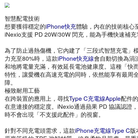
智慧配電技術
想要獲得穩定的
iPhone快充
體驗，內在的技術核心
iNexio支援 PD 20W/30W 閃充，能為手機快速補
為了防止過熱傷機，它內建了「三段式智慧充電」
力充至80%時，這款
iPhone快充線
會自動切換為涓
和地將電量充滿，有效延長電池健康度。這種「快
特性，讓愛機在高速充電的同時，依然能享有最周
障。
極致耐用工藝
在跨裝置的應用上，尋找
Type C充電線Apple
配件
在意連接的穩定度。iNexio通過蘋果 PD 協議認證
時不會出現「不支援此配件」的視窗。
針對不同充電頭需求，這款
iPhone充電線Type C
版