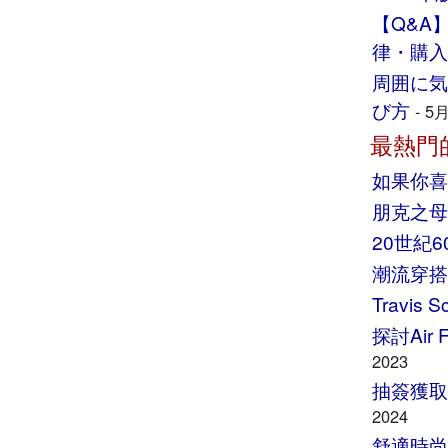
【Q&A
律・購入
周囲に気
び方
-
5月
最熱門
如果你喜
朋克之母
20世紀
潮流穿搭指南
Travi
探討Air
2023
抽簽獲取T
2024
舒適時尚