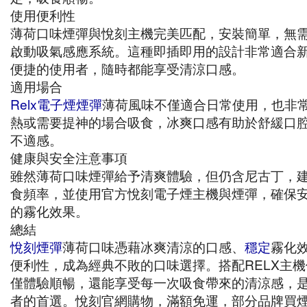
使用便利性
薄荷口味煙彈與悅刻主機完美匹配，安裝簡單，無
啟動吸氣感應系統。這種即插即用的設計非常適合
便捷的使用者，隨時都能享受清涼口感。
適用場合
Relx電子煙煙彈
薄荷風味不僅適合日常使用，也非
熱或需要提神的場合吸食，冰爽口感有助於舒緩口
不適感。
健康與安全注意事項
雖然薄荷口味煙彈給予清爽體驗，但仍含尼古丁，
食頻率，並使用官方悅刻電子煙主機與煙彈，確保
的霧化效果。
總結
悅刻煙彈
薄荷口味憑藉冰爽清涼的口感、
穩定
霧化
便利性，成為經典不敗的口味選擇。搭配RELX主
僅體驗順暢，還能享受每一次吸食帶來的清涼感，
者的首選。悅刻官網購物，滿額免運，部分品牌買