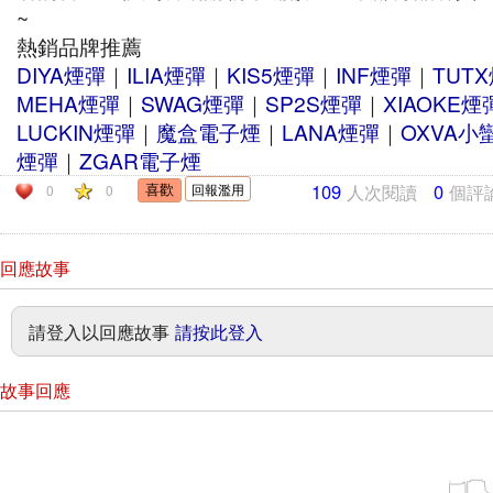
~
熱銷品牌推薦
DIYA煙彈
｜
ILIA煙彈
｜
KIS5煙彈
｜
INF煙彈
｜
TUT
MEHA煙彈
｜
SWAG煙彈
｜
SP2S煙彈
｜
XIAOKE煙
LUCKIN煙彈
｜
魔盒電子煙
｜
LANA煙彈
｜
OXVA小
煙彈
｜
ZGAR電子煙
109
人次閱讀
0
個評
回報濫用
0
0
回應故事
請登入以回應故事
請按此登入
故事回應