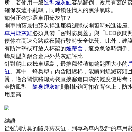
所，若使用一般
造型煙灰缸
容易翻倒，改用有蓋的
確保灰燼不亂飄，同時鎖住惱人的焦油氣味。
如何正確挑選車用菸灰缸？
開車抽菸最怕菸灰掉進座椅縫隙或開窗時飛進後座
車用煙灰缸
必須具備「密封防臭蓋」與「LED夜間
便你在高速公路或夜間行駛時安全熄菸。此外，建
有防滑墊或可放入杯架的
煙蒂盒
，避免急煞時翻倒
蜂巢型與鋁合金戶外菸灰缸評比
針對爬山或機車環島，最推薦體積如鑰匙圈大小的
缸
。其中「蜂巢型」內含阻燃棉，能瞬間熄滅菸頭
燙，適合習慣將熄菸袋直接塞進口袋的輕度使用者
金防風型」
隨身煙灰缸
則附掛鉤可扣在背包上，防
用度高。
結語
從強調防臭的隨身菸灰缸，到專為車內設計的車用