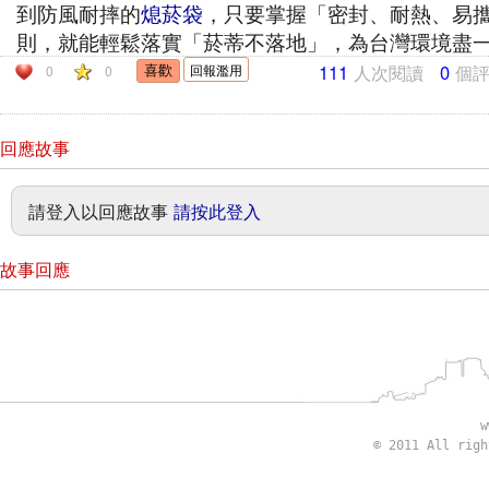
到防風耐摔的
熄菸袋
，只要掌握「密封、耐熱、易
則，就能輕鬆落實「菸蒂不落地」，為台灣環境盡
111
人次閱讀
0
個
回報濫用
0
0
回應故事
請登入以回應故事
請按此登入
故事回應
w
© 2011 All rig