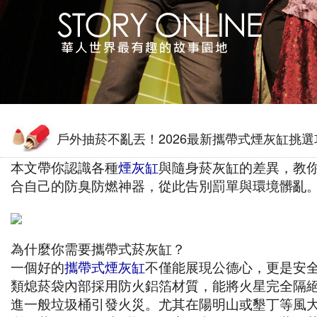
戶外抽菸不亂丟！2026最新攜帶式煙灰缸挑選
本文帶你認識各種
煙灰缸
與隨身菸灰缸的差異，教
合自己的防臭防燃神器，從此告別罰單與環境髒亂
為什麼你需要攜帶式菸灰缸？
一個好的
攜帶式煙灰缸
不僅能展現公德心，更是安
類熄菸袋內部採用防火鋁箔材質，能將火星完全隔
進一般垃圾桶引發火災。尤其在陽明山或墾丁等風