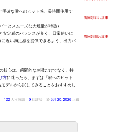
な煙量と明確な喉へのヒット感。長時間使用で
看同類影片故事
レーバーとスムーズな大煙量が特徴）
再現度と安定感のバランスが良く、日常使いに
看同類圖片故事
コに近い満足感を提供できるよう、出力パ
。
びの核心は、瞬間的な刺激だけでなく、持
び方
に迷ったら、まずは「喉へのヒット
位モデルから試してみることをおすすめし
122
人次閱讀
0
個評論
於
5月 20, 2026
上傳