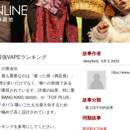
故事作者
最強VAPEランキング
dasy9ehj 4月 2, 2022
」の黄金比
https://ww
、最も重要なのは「吸った感（満足感）」
に煙が多いだけでなく、喉への刺激である
が重視されています。評価の結果、特に重
 KING 36000」や「FOF PLUS」
故事分類
子タバコ 吸いごたえ
を最大化するため
書上找不到的故事
が極めて高く設計されています。
同類故事
ンキングを参考にしてください。
看同類文字故事