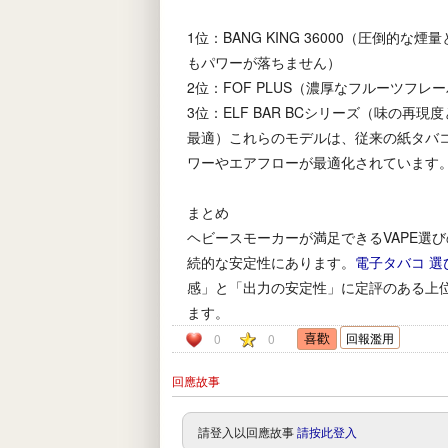
1位：BANG KING 36000（圧倒的
もパワーが落ちません）
2位：FOF PLUS（濃厚なフルーツフ
3位：ELF BAR BCシリーズ​（味の
最適）これらのモデルは、従来の紙タバ
ワーやエアフローが最適化されています
​まとめ​
ヘビースモーカーが満足できるVAPE選
続的な安定性にあります。
電子タバコ 選
感」と「出力の安定性」に定評のある上
ます。
回報濫用
0
0
回應故事
請登入以回應故事
請按此登入