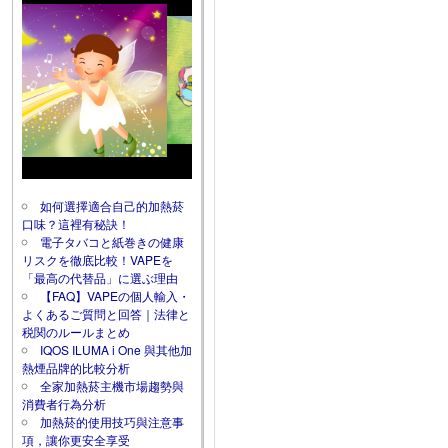
如何選擇適合自己的加熱菸
口味？這裡有秘訣！
電子タバコと紙巻きの健康
リスクを徹底比較！VAPEを
「最高の代替品」に選ぶ理由
【FAQ】VAPEの個人輸入・
よくあるご質問と回答｜法律と
税関のルールまとめ
IQOS ILUMA i One 與其他加
熱煙品牌的比較分析
全家加熱菸主機市場趨勢與
消費者行為分析
加熱菸的使用技巧與注意事
項，讓你更安全享受