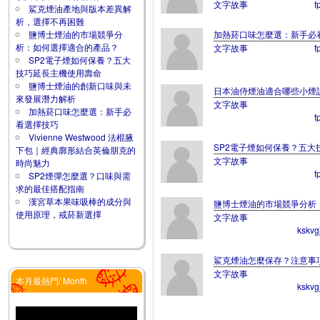
文字故事
f
鯊克煙油產地與版本差異解
析，選擇不再困難
鹽博士煙油的市場競爭分
加熱菸口味怎麼選：新手必
析：如何選擇適合的產品？
文字故事
f
SP2電子煙如何保養？五大
技巧延長主機使用壽命
鹽博士煙油的創新口味與未
日本油侍煙油適合哪些小煙
來發展潛力解析
文字故事
加熱菸口味怎麼選：新手必
f
看選擇技巧
Vivienne Westwood 法棍腋
SP2電子煙如何保養？五大
下包｜經典廓形結合英倫朋克的
文字故事
時尚魅力
f
SP2煙彈怎麼選？口味與需
求的最佳搭配指南
漢宮草本果味吸棒的成分與
鹽博士煙油的市場競爭分析
使用原理，戒菸新選擇
文字故事
kskvg
鯊克煙油怎麼保存？注意事
文字故事
本月最熱門/ Month
kskvg