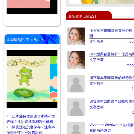
最新故事 LATEST
漢宮草本果味吸棒實測心得
開
本周最熱門/ This Week
文字故事
mqq
SP2煙彈容量解析：使用時
文字故事
mqq
漢宮草本果味吸棒的成分與
文字故事
f
SP2煙彈怎麼選？口味與需
文字故事
f
日本油侍煙油適合哪些小煙
設備？注油式煙彈相容性解析
Vivienne Westwoo
鯊克煙油怎麼保存？注意事
克的時尚魅力
項與小技巧一次告訴你