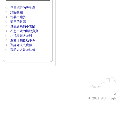
平田源吾的天狗庵
詐騙集團
托嬰土地婆
龍王的眼睛
見義勇為的小老鼠
不想出鏡的蜈蚣寶寶
小浣熊與大灰熊
森林店鋪搶劫事件
聖誕老人去度假
我的太太是灰姑娘
w
© 2011 All rig