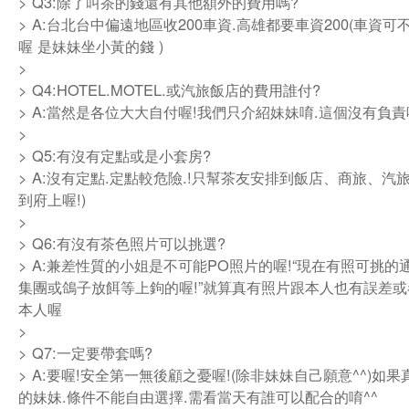
> Q3:除了叫茶的錢還有其他額外的費用嗎?
> A:台北台中偏遠地區收200車資.高雄都要車資200(車資
喔 是妹妹坐小黃的錢 )
>
> Q4:HOTEL.MOTEL.或汽旅飯店的費用誰付?
> A:當然是各位大大自付喔!我們只介紹妹妹唷.這個沒有負責
>
> Q5:有沒有定點或是小套房?
> A:沒有定點.定點較危險.!只幫茶友安排到飯店、商旅、汽
到府上喔!)
>
> Q6:有沒有茶色照片可以挑選?
> A:兼差性質的小姐是不可能PO照片的喔!“現在有照可挑的
集團或鴿子放餌等上鉤的喔!”就算真有照片跟本人也有誤差
本人喔
>
> Q7:一定要帶套嗎?
> A:要喔!安全第一無後顧之憂喔!(除非妹妹自己願意^^)如
的妹妹.條件不能自由選擇.需看當天有誰可以配合的唷^^