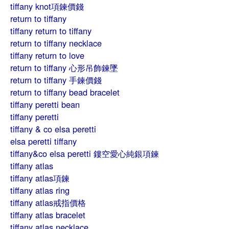
tiffany knot項鍊價錢
return to tiffany
tiffany return to tiffany
return to tiffany necklace
tiffany return to love
return to tiffany 心形吊飾鍊墜
return to tiffany 手鍊價錢
return to tiffany bead bracelet
tiffany peretti bean
tiffany peretti
tiffany & co elsa peretti
elsa peretti tiffany
tiffany&co elsa peretti 鏤空愛心純銀項鍊
tiffany atlas
tiffany atlas項鍊
tiffany atlas ring
tiffany atlas戒指價格
tiffany atlas bracelet
tiffany atlas necklace