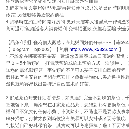
佳欣將依需求準確並快速的安排讓您盡性而歸
3.確定預算與美眉類型後,請再告知佳欣您此次約會的時間與地
旅館),方便聯絡美眉依約前往
4.請準時在約定時間開好房間,見到美眉本人後滿意一律現金
意可退可換,維護客人消費權利,免轉帳匯款,免擔心受騙,安全
【品茶守則】僅為個人觀感，在此與同好們分享~~~【籟by2
【Telegram：bjbj003】【官網
http://www.jk5822.com
】
1.不論您在哪家茶莊品茶，建議您盡量養成當日預約的習慣
早２～5小時預約，打電話預約或線上預約方式，洽談時，一
知您的需求跟預算，事先預約不但可以妥善安排自己的行程
機佳欣有更充裕的時間為您安排＜愈提早預約...美眉選擇性
然也就愈容易找出最接近自己需求的好茶。
2.篩選茶色時要仔細看清楚，如果遇到完全不對味的茶色，
把她留下來：無論您在哪家茶莊品茶，您絕對都有更換茶色
權利且不須支付任何小費，車資除外，不過也不是要你沒事
瘋狂掃射，打槍太多到時候沒有美眉可以安排或者要等很晚
到接近自己好球帶的茶，其實就可以考慮揮棒了啦！不要懷