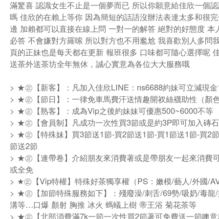
滿驚喜 認識女生不止是一個夢而已 所以你願意給佳欣一個
嗎 佳欣的在賴上等你 因為簡短的話語沒辦法表達太多和很
邊 加賴都可以直接在線上問 一對一的解答 絕對的好態度 本
必答 不會嫌對方羅嗦 所以對方也不用尷尬 我喜歡別人多問我
頁的正妹也是每天都在更新 報班很多 口味都可隨心選擇呢 
送茶外送茶坊全年無休，誠心實意為各位大大服務哦
> ★㊣【新客】：凡加入佳欣LINE：ns6688約妹可立減現金1
> ★㊣【節日】：一律免車馬費汗送情趣開衩絲襪助性（顏
> ★㊣【熟客】：成為Vip之後約妹妹可優惠500~6000不等
> ★㊣【會員制】凡成功一次性買3節或是約3P即可加入磚石
> ★㊣【特殊妹】買3節送1節-買2節送1節-買1節送1節-買2節
節送2節
> ★㊣【連帶卷】介紹朋友來消費著或是帶朋友一起來消費
或全免
> ★㊣【Vip特權】特殊好茶獨享權（PS：嫩模/藝人/外國/AV
> ★㊣【加節特殊服務如下】：殘廢澡/刺舌/69勢/吸奶/毒龍/
溝等…口爆 顏射 胸推 冰火 螞蟻上樹 帝王浴 菊花茶等
> ★㊣【北部消費滿7k一節一次性買2節著可免費送一節噢意