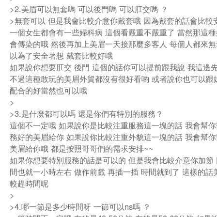
>2.美眉可以無套嗎 可以後門嗎 可以肛交嗎 ？
>無套可以 但是我會比較介意你戴套哦 因為戴套的話會比較
一個女生都會有一些婦科病 這個看嚴重不嚴重了 當然那這
會傳染的哦 然後再加上美眉一天接那麼多客人 每個人都來無
以為了安全著想 戴套比較好哦
如果說你想要肛交 後門 這個的話你可以提前跟我說 我這邊
不過這種敢玩的美眉外貿都沒有很好看喲 或者說你也可以跟
配合的好當然也可以哦
>
>3.是什麼都可以嗎 還是你們有特別的服務？
這個不一定哦 如果說你是比較注重服務這一塊的話 我會幫
務好的美眉給你 如果說你比較注重外貌這一塊的話 我會幫
美眉給你哦 都是按照哥哥們的需求安排~~
如果你想要特別服務的話是可以的 但是我會比較介意你加節
間也就一小時左右 做作前戲 再插一插 時間就到了 這樣的話
較趕時間呢
>
>4.哪一節是多少時間呀 一節可以ns嗎 ？