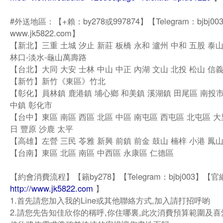
#外送地區：【+賴：by278或997874】【Telegram：bjbj
www.jk5822.com】
【新北】三重 土城 汐止 新莊 板橋 永和 瀘州 中和 五股 泰山
林口-淡水-龜山萬壽路
【台北】大同 大安 士林 中山 中正 內湖 文山 北投 松山 信義
【新竹】新竹《東區》竹北
【彰化】員林鎮 鹿港鎮 埔心鄉 和美鎮 溪湖鎮 田尾區 南投市
中鎮 彰化市
【台中】東區 南區 西區 北區 中區 南屯區 西屯區 北屯區 大
日 豐原 沙鹿 太平
【高雄】左營 三民 苓雅 新興 前鎮 前金 鼓山 楠梓 小港 鳳
【台南】東區 北區 南區 中西區 永康區 仁德區
【約會消費流程】【籟by278】【Telegram：bjbj003】【官
http://www.jk5822.com
】
1.首先請您加入我的Line或其他聯絡方式,加入請打招呼喲
2.請您先告知佳欣你的稱呼,你住哪裏,此次消費預算範圍及喜