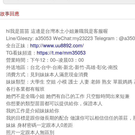
故事回應
hi我是苗苗 這邊是台灣本土小姐兼職我是客服喔
Line/Gleezy: a35053 WeChat:my23223 Telegram : @a35
全台正妹：
http://www.uu8892.com/
TG看妹頻道：
https://t.me/mm35053
營業時間：下午12：00--凌晨03：00
外送地區：台北-台中-台南-新北-新竹-高雄-彰化-南投
消費方式：見到妹妹本人滿意現金消費
妹妹類型：大學生 空姐 小模 護士 人妻 老師 熟女 單親媽媽
各行各業都有報班
她們不是全職小姐 她們有自己的工作 只空餘時間出來短兼
你想要的類型苗苗都可以提供給你，保證本人
我的工作是介紹妹妹給你
我的目標是跟你做長期的配合 做讓你可以相信信任的茶莊，
妹妹 身材密碼一定跟本人0差距
照片一定跟本人無區別