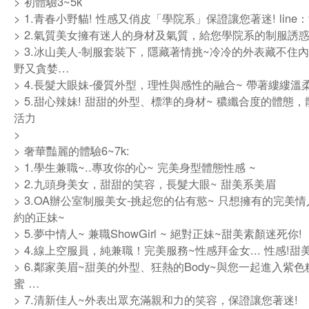
> 初體驗3~5k
> 1.青春小野貓! 性感又俏皮「學院系」保證讓您著迷! line：9
> 2.氣質美女擁有迷人的身材及氣質，給您學院系的制服誘惑
> 3.冰山美人-制服套裝下，隱藏著情挑~冷冷的外表藏不住內
野又貪婪…
> 4.長髮大眼妹-優質外型，理性與感性的融合~ 帶著縷縷溫柔
> 5.甜心辣妹! 甜甜的外型、標準的身材~ 穠纖合度的體態
活力
>
> 奢華豔麗的體驗6~7k:
> 1.學生兼職~..專攻你的心~ 完美身型體態性感 ~
> 2.九頭身美女，甜甜的笑容，長髮大眼~ 甜美系美眉
> 3.OA辦公室制服美女-挑起您的佔有慾~ 只想擁有的完美
約的正妹~
> 5.夢中情人~ 兼職ShowGirl ~ 絕對正妹~甜美素顏迷死你!
> 4.線上空服員，純兼職！完美服務~性感拜金女... 性感!甜美!
> 6.鄰家美眉~甜美的外型、狂熱的Body~與您一起進入紫色
蜜 …
> 7.清新佳人~外表出眾充滿親和力的笑容，保證讓您著迷!