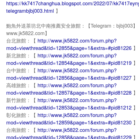
https://kk7417changhua.blogspot.com/2022/07/kk7417eyn
telegrambjbj003.html
】
鮑魚外送茶坊北中南推薦安全旅館：【Telegram：bjbj003
www.jk5822.com】
台北旅館：【
http://www.jk5822.com/forum.php?
mod=viewthread&tid=12855&page=1&extra=#pid81226
】
新北旅館：【
http://www.jk5822.com/forum.php?
mod=viewthread&tid=12854&page=1&extra=#pid81219
】
台中旅館：【
http://www.jk5822.com/forum.php?
mod=viewthread&tid=12856&page=1&extra=#pid81227
】
高雄旅館：【
http://www.jk5822.com/forum.php?
mod=viewthread&tid=12857&page=1&extra=#pid81228
】
新竹旅館：【
http://www.jk5822.com/forum.php?
mod=viewthread&tid=12853&page=1&extra=#pid81212
】
彰化旅館：【
http://www.jk5822.com/forum.php?
mod=viewthread&tid=12859&page=1&extra=#pid81230
】
台南旅館：【
http://www.jk5822.com/forum.php?
mod=viewthread&tid=12858&page=1&extra=#pid81229
】