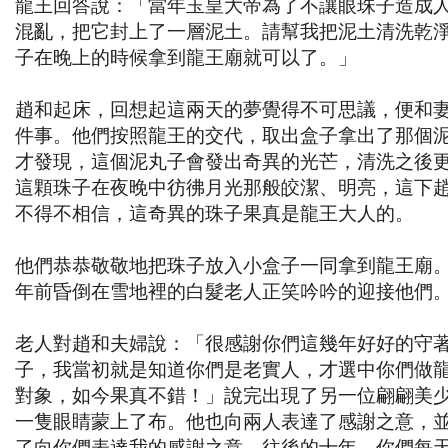
龍王回答說：「當年玉皇大帝為了不讓眼珠子造成
混亂，把它封上了一層泥土。請幫我把泥土清洗乾
子在晚上的時候拿到龍王廟就可以了。」
趙和起床，回想起這兩天的夢覺得不可思議，便和
件事。他們按照龍王的交代，取出盒子拿出了那個
才發現，這個泥丸子會發出奇異的光芒，清洗之後
這顆珠子在夜晚中彷彿月光那般皎潔、明亮，這下
不得不相信，這奇異的珠子果真是龍王大人的。
他們恭恭敬敬地把珠子放入小盒子一同拿到龍王廟
年前昏倒在雪地裡的白髮老人正笑吟吟的迎接他們
老人對趙和夫婦說：「很感謝你們這幾年好好的守
子，我當初就是知道你們是老實人，才選中你們做
對象，如今果真不錯！」說完出現了另一位翩翩美
一隻眼睛蒙上了布。他也向兩人表達了感謝之意，
了向你們表達我的感謝之意，往後的十年，你們每