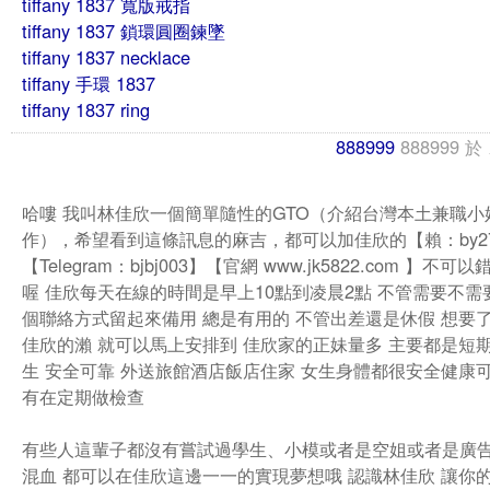
tiffany 1837 寬版戒指
tiffany 1837 鎖環圓圈鍊墜
tiffany 1837 necklace
tiffany 手環 1837
tiffany 1837 ring
888999
888999
於
哈嘍 我叫林佳欣一個簡單隨性的GTO（介紹台灣本土兼職小
作），希望看到這條訊息的麻吉，都可以加佳欣的【賴：by2
【Telegram：bjbj003】【官網 www.jk5822.com 】不
喔 佳欣每天在線的時間是早上10點到凌晨2點 不管需要不需
個聯絡方式留起來備用 總是有用的 不管出差還是休假 想要了
佳欣的瀨 就可以馬上安排到 佳欣家的正妹量多 主要都是短
生 安全可靠 外送旅館酒店飯店住家 女生身體都很安全健康可
有在定期做檢查
有些人這輩子都沒有嘗試過學生、小模或者是空姐或者是廣
混血 都可以在佳欣這邊一一的實現夢想哦 認識林佳欣 讓你