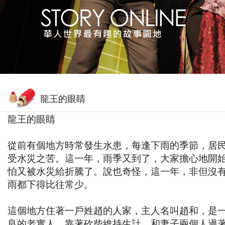
龍王的眼睛
龍王的眼睛
從前有個地方時常發生水患，每逢下雨的季節，居
受水災之苦。這一年，雨季又到了，大家擔心地開
怕又被水災給折騰了。說也奇怪，這一年，非但沒
雨都下得比往常少。
這個地方住著一戶姓趙的人家，主人名叫趙和，是
良的老實人，靠著砍柴維持生計，和妻子兩個人過