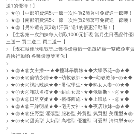
送1的優待！】
> ★㊣【中部消費滿5k一節一次性買2節著可免費送一節噢！
> ★㊣【南部消費滿5k一節一次性買2節著可免費送一節噢！
> ★㊣【另外還有買3送1汗買1送1的優惠活動喔！】
> 【生客第一次約妹每人領取1000元折現 當月生日憑證件優惠
三送一 買二送二 買二送一 】
> 【現在敲佳欣帳號馬上獲得優惠價一張跟絲襪一雙或免車
趕快行動喲 各種優惠等著你】
>
> ★㊣★㊣女主播~~★◆撞球舉牌妹★◆大學系花~㊣★◆
> ★㊣★㊣偷情少婦★◆~幼教教師~★◆~幼教教師~㊣★◆
> ★㊣★㊣視訊辣妹★◆~暑假學生~★◆熟女人妻~㊣★◆
> ★㊣★㊣雜誌名模★◆~封面女郎~★◆俄羅斯~ ~㊣★◆
> ★㊣★㊣日航空姐★◆~檳榔西施~★◆上班族~ ~㊣★◆
> ★㊣★㊣三線明星★◆~宅男女神~★◆夜店辣妹~㊣★◆
> ★㊣★㊣狂野型 淫蕩型 服務型 外貿型 氣質型 美腿型★
> ★㊣★㊣甜美型 大奶型 高檔型 優雅型 可愛型 清純型★
>