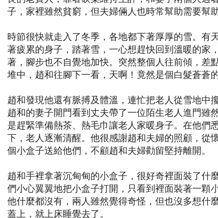
子，家裡雖然貧窮，但夫婦倆人也時常幫助需要幫
時節很快就走入了冬季，各地都下著厚厚的雪。有
著疲累的身子，踏著雪，一心想趕快回到溫暖的家
著，腳步也不自覺地加快。突然整個人往前傾，差
堆中，趙和往腳下一看，天啊！竟然是個白髮蒼蒼
趙和發現他還有脈搏及體溫，連忙把老人從雪地中
趙和的妻子開門看到丈夫帶了一位陌生老人進門雖
是趕緊準備熱茶、熱毛巾讓老人家暖身子。在他們
下，老人逐漸清醒。他很感謝趙和夫婦的照顧，從
個小盒子送給他們，不顧趙和夫婦勸留堅持離開。
趙和手裡拿著沉甸甸的小盒子，很好奇裡面裝了什
們小心翼翼地把小盒子打開，只看到裡面裝著一顆
他什麼都沒有，兩人雖然覺得奇怪，但也沒多想什
蓋上，就上床睡覺去了。