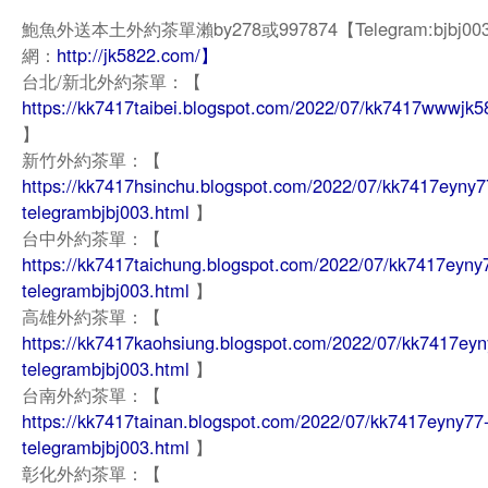
鮑魚外送本土外約茶單瀨by278或997874【Telegram:bjbj0
網：
http://jk5822.com/】
台北/新北外約茶單：【
https://kk7417taibei.blogspot.com/2022/07/kk7417wwwjk
】
新竹外約茶單：【
https://kk7417hsinchu.blogspot.com/2022/07/kk7417eyny7
telegrambjbj003.html
】
台中外約茶單：【
https://kk7417taichung.blogspot.com/2022/07/kk7417eyny
telegrambjbj003.html
】
高雄外約茶單：【
https://kk7417kaohsiung.blogspot.com/2022/07/kk7417eyn
telegrambjbj003.html
】
台南外約茶單：【
https://kk7417tainan.blogspot.com/2022/07/kk7417eyny77
telegrambjbj003.html
】
彰化外約茶單：【