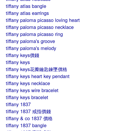
tiffany atlas bangle
tiffany atlas earrings
tiffany paloma picasso loving heart
tiffany paloma picasso necklace
tiffany paloma picasso ring
tiffany paloma's groove
tiffany paloma's melody
tiffany keys價錢
tiffany keys
tiffany keys花瓣鑰匙鍊墜價格
tiffany keys heart key pendant
tiffany keys necklace
tiffany keys wire bracelet
tiffany keys bracelet
tiffany 1837
tiffany 1837 戒指價錢
tiffany & co 1837 價格
tiffany 1837 bangle