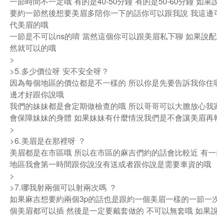
一節時間不一定哦 有的是40-50分鐘 有的是50-60分鐘 如
要約一節然後想要美眉多陪你一下的話你可以跟我說 我這邊
代美眉的哦
一節是不可以ns的唷 當然這個你可以跟美眉私下聊 如果說配
然就可以的哦
>
>5.多少價位呀 安不安全呀？
因為每個地區的價位都是不一樣的 所以你是先要告訴我你住
邊才好跟你說哦
我們的妹妹都是會定期做檢查的哦 所以哥哥可以大膽放心我
會保障妹妹的身體 如果妹妹有什麼情況我們是不會讓美眉再
>
>6.美眉是在那裡呀 ？
美眉都是在市區哦 所以在市區的麻吉們約的話會比較近 有
地區我會第一時間跟你說沒有送或者跟你說是需要車資的哦
>
>7.哪我射兩個可以射兩次嗎 ？
如果麻吉想要約兩個3p的話也是跟約一個美眉一樣的一節一次
個美眉都可以插 然後是一定要戴套做的 不可以無套哦 如果