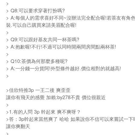
>
> Q8:可以要求穿著打扮嗎?
> A:每個人的需求喜好不同~沒辦法完全配合喔!若茶友有角
裝.可以自己購買來請美眉配合喔!
>
> Q9:可以跟好基友共同一杯茶嗎?
> A:抱歉喔!不行!不過可以同時開兩間房間點兩杯茶!
>
> Q10:茶價為何那麼多種呢?
> A:一分錢一分貨阿!外型條件越好.價位相對的就越高!
>
>佳欣特推3p 一王二後 爽歪歪
讓你有飛天的感覺 加賴:by278不貴 價位很親近
>
>1.有的人問 3p 幹起來 爽不爽呀？
>答：3p幹起來當然爽了 哈哈 如果說你不信可以來嘗試一下
讓你爽翻天
>