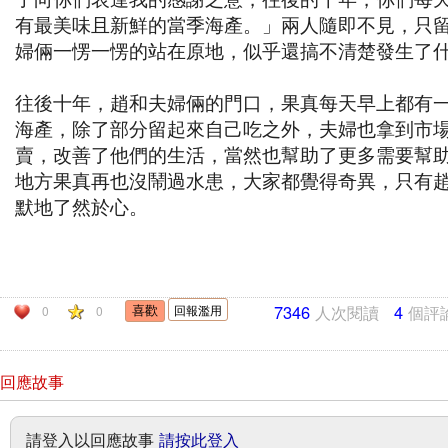
有最美味且新鮮的當季海產。」兩人隨即不見，只
婦倆一愣一愣的站在原地，似乎還搞不清楚發生了
往後十年，趙和夫婦倆的門口，果真每天早上都有
海產，除了部分留起來自己吃之外，夫婦也拿到市
賣，改善了他們的生活，當然也幫助了更多需要幫
地方果真再也沒鬧過水患，大家都覺得奇異，只有
默地了然於心。
7346
人次閱讀
4
個評
回報濫用
0
0
回應故事
請登入以回應故事
請按此登入