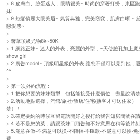
> 8.皮膚白、臉蛋迷人，眼睛很美~ 時尚的穿著打扮，東區跑
妹!
> 9.短髮俏麗大眼美眉~ 氣質典雅，完美窈窕，肌膚白晰.~ 
戀愛感~
>
> 奢華頂級尤物8k~50K
> 1.網路正妹~ 迷人的外表，亮麗的外型，~天使臉孔加上
show girl
> 2.廣告model~ 頂級明星級的外表 讓您不僅可以見到她
^^
>
> 第一次外約流程：
> 1.把你想要的妹妹類型 包括能接受什麼價位 盡量說
> 2.活動地點選擇，汽館/旅社/飯店/住宅(熟客才可送住家）
楚）！
> 3.確定要約的時候互留電話開好之後打給我告知房間號在
> 4.若不是您的菜，請跟茶妹口頭告知不好意思在稍等後片
> 5.滿意在做-不滿意可以換-不轉帳-不匯款-不滿意可以換-
費。