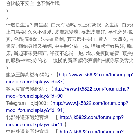
會比較不安全 也不衛生哦
>
>
什麼是生活? 男生說: 白天有酒喝, 晚上有奶摸! 女生說: 白天
上有鳥耍! 久久不做愛, 皮膚就變壞, 要想皮膚好, 早晚必須搞
真, 全靠搞得深, 只要高潮到, 其它都不要! 正常人一天四次,
個愛, 鍛鍊身體又補鈣, 中午時分搞一搞, 增加感情效果好, 
床, 辦起事來更瘋狂, 半夜不忘補一炮, 增加免疫防感冒! 頂
的服務~榨乾你的老二 慢慢的廝磨 讓你爽個夠~讓你享受舌
>
鮑魚王牌高檔3p網站：【
http://www.jk5822.com/forum.php
mod=forumdisplay&fid=87】
客人真實售後網站：【
http://www.jk5822.com/forum.php?
mod=forumdisplay&fid=90】
Telegram：bjbj003:【
http://www.jk5822.com/forum.php?
mod=forumdisplay&fid=91】
北部外送茶選妃官網：【
http://jk5822.com/forum.php?
mod=forumdisplay&fid=41
】
中部外送茶選妃官網：【
http://jk5822.com/forum.php?