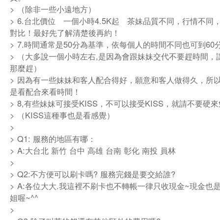
> （除非一些小遠地方）
> 6.台北價位 一個小時4.5K起 茶妹品質不同，行情不同
對比！最好先了解清楚後再約！
> 7.時間通常是50分為基準，依每個人的時間不同也可到60
> （大多說一個小時左右,是因為會跟妹妹交代不要趕時間，
那麼趕）
> 因為有一些妹妹和客人配合得好，願意和客人做得久，所
是看配合來看時間！
> 8,有些妹妹可接受KISS，不可以接受KISS，就請不要
> （KISS這種事也是看感覺）
>
> Q1: 服務的地區有哪：
> A:大台北 新竹 台中 高雄 台南 彰化 南投 員林
>
> Q2:不方便可以刷卡嗎? 服務完錢是要交給誰?
> A:各位大大.我這裡不刷卡也不轉帳一律只收現金~現金也
姐喔~^^
>