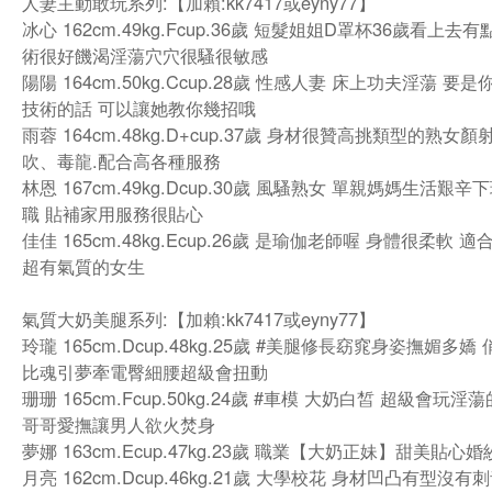
人妻主動敢玩系列:【加賴:kk7417或eyny77】
冰心 162cm.49kg.Fcup.36歲 短髮姐姐D罩杯36歲看上去
術很好饑渴淫蕩穴穴很騷很敏感
陽陽 164cm.50kg.Ccup.28歲 性感人妻 床上功夫淫蕩 要
技術的話 可以讓她教你幾招哦
雨蓉 164cm.48kg.D+cup.37歲 身材很贊高挑類型的熟女顏
吹、毒龍.配合高各種服務
林恩 167cm.49kg.Dcup.30歲 風騷熟女 單親媽媽生活艱
職 貼補家用服務很貼心
佳佳 165cm.48kg.Ecup.26歲 是瑜伽老師喔 身體很柔軟 
超有氣質的女生
氣質大奶美腿系列:【加賴:kk7417或eyny77】
玲瓏 165cm.Dcup.48kg.25歲 #美腿修長窈窕身姿撫媚多嬌
比魂引夢牽電臀細腰超級會扭動
珊珊 165cm.Fcup.50kg.24歲 #車模 大奶白皙 超級會玩
哥哥愛撫讓男人欲火焚身
夢娜 163cm.Ecup.47kg.23歲 職業【大奶正妹】甜美貼心
月亮 162cm.Dcup.46kg.21歲 大學校花 身材凹凸有型沒