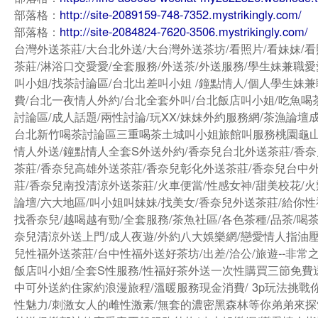
部落格：
http://site-2089159-748-7352.mystrikingly.com/
部落格：
http://site-2084824-7620-3506.mystrikingly.com/
台灣外送茶莊/大台北外送/大台灣外送茶坊/看照片/看妹妹/看
茶莊/淋浴口交愛愛/全套服務/外送茶/外送服務/學生妹兼職愛
叫小姐/找茶討論區/台北出差叫小姐 /鐘點情人/個人學生妹兼
費/台北一夜情人外約/台北全套外叫/台北飯店叫小姐/吃魚喝
討論區/成人話題/兩性討論/玩XX/妹妹外約服務網/茶漁論壇
台北新竹喝茶討論區三重喝茶土城叫小姐旅館叫服務桃園龜
情人外送/鐘點情人全套S外送外約/香奈兒台北外送茶莊/香
茶莊/香奈兒高雄外送茶莊/香奈兒彰化外送茶莊/香奈兒台中
莊/香奈兒南投清涼外送茶莊/火車便當/性感女神/甜美校花/火
論壇/六大地區/叫小姐叫妹妹/找美女/香奈兒外送茶莊/給你性
找香奈兒/越喝越有勁/全套服務/茶魚社區/各色茶種/品茶/喝茶
奈兒清涼外送上門/成人夜遊/外約八大娛樂網/戀愛情人指油壓
兒性福外送茶莊/台中性福外送好茶坊/出差/洽公/旅遊--非常
飯店叫小姐/全套S性服務/性福好茶外送一次性購買三節免費
中可外送約住家約浪漫旅程/溫暖服務現金消費/ 3p玩法挑戰
性魅力/刺激女人的雌性激素/無套的濃密黑森林等你弟弟來探