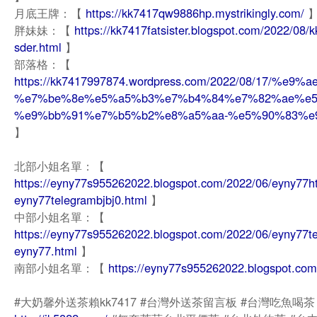
月底王牌：【
https://kk7417qw9886hp.mystrikingly.com/
胖妹妹：【
https://kk7417fatsister.blogspot.com/2022/08/
sder.html
】
部落格：【
https://kk7417997874.wordpress.com/2022/08/1
%e7%be%8e%e5%a5%b3%e7%b4%84%e7%82%ae%e5
%e9%bb%91%e7%b5%b2%e8%a5%aa-%e5%90%83%e
】
北部小姐名單：【
https://eyny77s955262022.blogspot.com/2022/06/eyny77h
eyny77telegrambjbj0.html
】
中部小姐名單：【
https://eyny77s955262022.blogspot.com/2022/06/eyny77te
eyny77.html
】
南部小姐名單：【
https://eyny77s955262022.blogspot.com
#大奶馨外送茶賴kk7417 #台灣外送茶留言板 #台灣吃魚喝茶