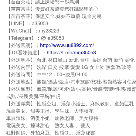
【苗苗茶莊】讓正妹陪您一起高潮
【苗苗茶莊】優質好茶溫暖您砰跳慾望的心
【苗苗茶莊】保證安全.妹妹不重覆.現金交易
【LINE】：a35053
【WeChat】：my23223
【Telegram】：@ a35053
【外送官網】：
http://www.uu8892.com/
【TG看妹頻道】：
https://t.me/mm35053
【外送地區】 台北 林口龜山 新北 台中 高雄 台南 新竹 彰化
【外送內容】 洗澡 口交 按摩 愛愛 LG 女上位 無套做/吹等
【外送時間】 中午12：00~凌晨04:00
【外送地點】 旅館/酒店/飯店/汽車旅館/旅社/賓館熟客可住
【外送類型】 氣質/艷麗/可愛/嬌小/高挑/骨感/豐腴/性感/翹臀
成熟 /長腿美腿/平胸/白虎
【外送職業】 性感空姐、淫蕩小護士、麻辣教師、童顏巨乳
混血美女、甜美主播、學生妹、大學校花
車展辣妹、酒促小姐、幼教老師、美女模特
電玩美女、撞球甜心、熟女人妻 、藝人
狂野辣媽、外拍麻豆、性感OL、淫蕩秘書