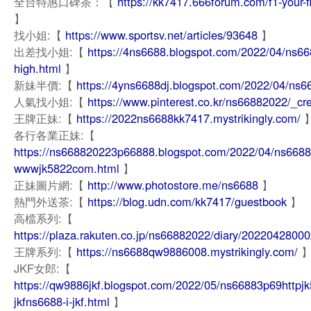
全台特惠口碑茶：【
https://kk7417.666forum.com/f1-your-fi
】
找小姐:【
https://www.sportsv.net/articles/93648
】
出差找小姐:【
https://4ns6688.blogspot.com/2022/04/ns66
high.html
】
新妹半價:【
https://4yns6688dj.blogspot.com/2022/04/ns6
人氣找小姐:【
https://www.pinterest.co.kr/ns66882022/_cr
王牌正妹:【
https://2022ns6688kk7417.mystrikingly.com/
各行各業正妹:【
https://ns668820223p66888.blogspot.com/2022/04/ns668
wwwjk5822com.html
】
正妹圖片網:【
http://www.photostore.me/ns6688
】
熱門外送茶:【
https://blog.udn.com/kk7417/guestbook
】
高檔系列:【
https://plaza.rakuten.co.jp/ns66882022/diary/20220428000
王牌系列:【
https://ns6688qw9886008.mystrikingly.com/
JKF女郎:【
https://qw9886jkf.blogspot.com/2022/05/ns66883p69httpj
jkfns6688-i-jkf.html
】