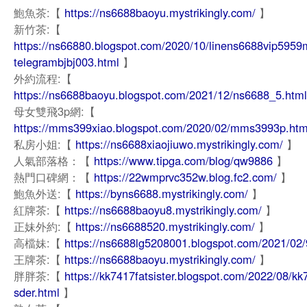
鮑魚茶:【
https://ns6688baoyu.mystrikingly.com/
】
新竹茶:【
https://ns66880.blogspot.com/2020/10/linens6688vip5959
telegrambjbj003.html
】
外約流程:【
https://ns6688baoyu.blogspot.com/2021/12/ns6688_5.html
母女雙飛3p網:【
https://mms399xiao.blogspot.com/2020/02/mms3993p.htm
私房小姐:【
https://ns6688xiaojiuwo.mystrikingly.com/
】
人氣部落格：【
https://www.tipga.com/blog/qw9886
】
熱門口碑網：【
https://22wmprvc352w.blog.fc2.com/
】
鮑魚外送:【
https://byns6688.mystrikingly.com/
】
紅牌茶:【
https://ns6688baoyu8.mystrikingly.com/
】
正妹外約:【
https://ns6688520.mystrikingly.com/
】
高檔妹:【
https://ns6688lg5208001.blogspot.com/2021/02/
王牌茶:【
https://ns6688baoyu.mystrikingly.com/
】
胖胖茶:【
https://kk7417fatsister.blogspot.com/2022/08/kk
sder.html
】