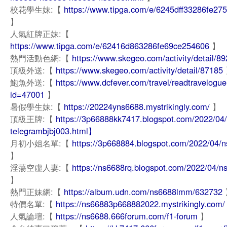
校花學生妹:【
https://www.tipga.com/e/6245dff33286fe27
】
人氣紅牌正妹:【
https://www.tipga.com/e/62416d863286fe69ce254606
】
熱門活動色網:【
https://www.skegeo.com/activity/detail/8
頂級外送:【
https://www.skegeo.com/activity/detail/87185
鮑魚外送:【
https://www.dcfever.com/travel/readtravelogu
id=47001
】
暑假學生妹:【
https://20224yns6688.mystrikingly.com/
】
頂級王牌:【
https://3p66888kk7417.blogspot.com/2022/04
telegrambjbj003.html】
月初小姐名單:【
https://3p668884.blogspot.com/2022/04/
】
淫蕩空虛人妻:【
https://ns6688rq.blogspot.com/2022/04/n
】
熱門正妹網:【
https://album.udn.com/ns6688lmm/632732
特價名單:【
https://ns66883p668882022.mystrikingly.com/
人氣論壇:【
https://ns6688.666forum.com/f1-forum
】