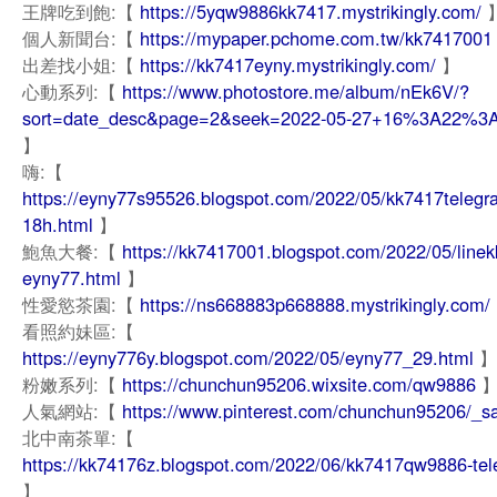
王牌吃到飽:【
https://5yqw9886kk7417.mystrikingly.com/
個人新聞台:【
https://mypaper.pchome.com.tw/kk7417001
出差找小姐:【
https://kk7417eyny.mystrikingly.com/
】
心動系列:【
https://www.photostore.me/album/nEk6V/?
sort=date_desc&page=2&seek=2022-05-27+16%3A22%3A
】
嗨:【
https://eyny77s95526.blogspot.com/2022/05/kk7417telegr
18h.html
】
鮑魚大餐:【
https://kk7417001.blogspot.com/2022/05/line
eyny77.html
】
性愛慾茶園:【
https://ns668883p668888.mystrikingly.com/
看照約妹區:【
https://eyny776y.blogspot.com/2022/05/eyny77_29.html
】
粉嫩系列:【
https://chunchun95206.wixsite.com/qw9886
人氣網站:【
https://www.pinterest.com/chunchun95206/_s
北中南茶單:【
https://kk74176z.blogspot.com/2022/06/kk7417qw9886-tel
】