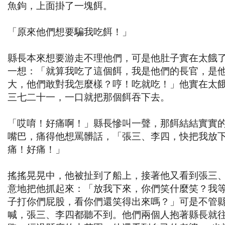
魚鉤，上面掛了一塊餌。
「原來他們想要騙我吃餌！」
縣長本來想要游走不理他們，可是他肚子實在太餓
一想：「就算我吃了這個餌，我是他們的長官，是
大，他們敢對我怎麼樣？哼！吃就吃！」他實在太
三七二十一，一口就把那個餌吞下去。
「哎唷！好痛啊！」縣長慘叫一聲，那餌結結實實
嘴巴，痛得他想罵髒話，「張三、李四，快把我放
痛！好痛！」
搖搖晃晃中，他被扯到了船上，接著他又看到張三
意地把他抓起來：「放我下來，你們笑什麼笑？我
子打你們屁股，看你們還笑得出來嗎？」可是不管
喊，張三、李四都聽不到。他們兩個人抱著縣長就