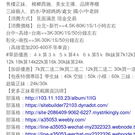
售樓正妹、 檳榔西施、美女主播、品牌專櫃
三線藝人、奶水/孕婦媽媽/處女 國小/中老師
【消費方式】 見面滿意 現金交易
【消費價格】 台北~新竹==4.5K-80K/1S/1小時左右
台中~高雄~台南==3K-30K/1S/50分鐘左右
彰化~南投==3K-30K/1S/50分鐘左右
（高雄需加200-400不等車資）
#單節優惠：４ｋ算３ｋ ５ｋ算4ｋ ６ｋ算5ｋ 8k妹算7k12k算
12k 18k算14k22k算16k 30k妹算24k
【加節優惠】7k買二送二9k買二送二 12k買二送二 30k買一
【包夜特價專區】學生妹：40k 空姐：50k 小模：60k 三線：
超級正妹：24k/30k
【更多正妹看照截圖資訊唷】
部落格：
http://103.11.103.23/album/1IIG
部落格：
https://sitebuilder72103.dynadot.com/
部落格：
http://site-2086409-9062-6227.mystrikingly.com/
部落格：
https://a35053.weebly.com/
部落格：
https://line-a35053-wechat-my2322323.webnode.
部落格：
https://line-a35053-wechat-my2322326.webnode.