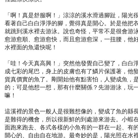
「啊！真是舒服啊！」涼涼的溪水滑過腳趾，陽光
看著自己白白淨淨的腳，覺得真是開心。於是他把
就跳到溪水裡去游泳。說也奇怪，平常不是很會游
愈游愈順、愈游愈快，而且愈游愈深，一扭腰，他
水裡面的魚還快呢！
「哇！今天真高興！」突然他發覺自己變了，白白
成七彩的尾巴，身上的皮膚也有了鱗片保護著，他
貨真價實的魚了。剛開始他有點害怕，人變成魚，
的；可是他想一想，那有什麼關係？先游游泳，玩
嘛！
這溪裡的景色一般人是很難想像的，變成了魚的縣
是難得的機會，所以很新鮮的到處游來游去。小蝦
面跑來跑去、各式各樣的小魚有的一群在一起、有
開心的、自由自在地游。最奇妙的是，陽光照在水