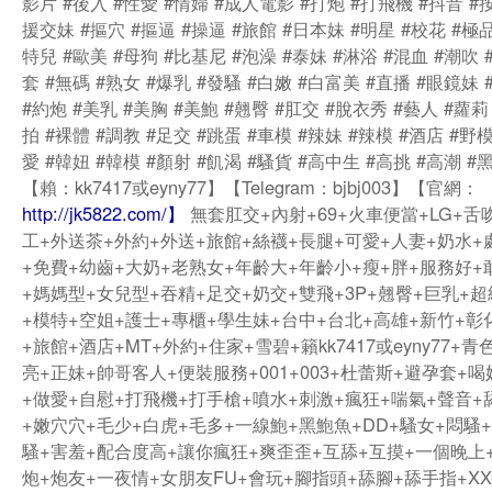
影片 #後入 #性愛 #情婦 #成人電影 #打炮 #打飛機 #抖音 #按
援交妹 #摳穴 #摳逼 #操逼 #旅館 #日本妹 #明星 #校花 #極品
特兒 #歐美 #母狗 #比基尼 #泡澡 #泰妹 #淋浴 #混血 #潮吹 
套 #無碼 #熟女 #爆乳 #發騷 #白嫩 #白富美 #直播 #眼鏡妹 
#約炮 #美乳 #美胸 #美鮑 #翹臀 #肛交 #脫衣秀 #藝人 #蘿莉
拍 #裸體 #調教 #足交 #跳蛋 #車模 #辣妹 #辣模 #酒店 #野模
愛 #韓妞 #韓模 #顏射 #飢渴 #騷貨 #高中生 #高挑 #高潮 #
【賴：kk7417或eyny77】【Telegram：bjbj003】【官網：
http://jk5822.com/】
無套肛交+內射+69+火車便當+LG+舌
工+外送茶+外約+外送+旅館+絲襪+長腿+可愛+人妻+奶水+
+免費+幼齒+大奶+老熟女+年齡大+年齡小+瘦+胖+服務好+
+媽媽型+女兒型+吞精+足交+奶交+雙飛+3P+翹臀+巨乳+
+模特+空姐+護士+專櫃+學生妹+台中+台北+高雄+新竹+彰
+旅館+酒店+MT+外約+住家+雪碧+籟kk7417或eyny77+青
亮+正妹+帥哥客人+便裝服務+001+003+杜蕾斯+避孕套+
+做愛+自慰+打飛機+打手槍+噴水+刺激+瘋狂+喘氣+聲音+
+嫩穴穴+毛少+白虎+毛多+一線鮑+黑鮑魚+DD+騷女+悶騷
騷+害羞+配合度高+讓你瘋狂+爽歪歪+互舔+互摸+一個晚上
炮+炮友+一夜情+女朋友FU+會玩+腳指頭+舔腳+舔手指+XX