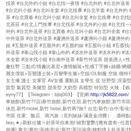
找茶 #台北外約小姐 #台北找一夜情 #台北外約 #台北外送茶
#台北叫小姐 #台北叫全套 #台北按摩 #台北半套 #台北外約
茶 #台北買春 #台北叫小姐 #台北叫全套 #台北按摩 #台北找
北茶莊 #台北上門按摩 #台北找茶 #台北外約小姐 #台北找一
外約 #台北外送茶 #台北買春 #台北叫小姐 #台北叫全套 #台
中外送茶 #台北外送茶 #蘆洲外送茶 #蘆洲叫小姐 #蘆洲外約
姐 #五股外送茶 #五股外約 #五股約妹 #五股叫小姐 #五股找
外送茶 #泰山找小姐 #泰山外約 #淡水外送茶 #淡水外約 #淡
水全套 #淡水找小姐 #台南外送茶 #新竹外送茶 甜美誘人+
趣狂野 三點式/情趣比基尼+激情貓裝+性感丁字褲+絲襪/網襪
麗女僕裝+百變護士裝+百變學生服+空姐/OL制服 空姐 模特
女主播 護士 女軍官 AV女優 運動員 女學生 促 狂野型 淫蕩型
貿型 氣質型 美腿型 甜美型 大奶型 高檔型 特別型 火辣 【賴：
eyny77】【Telegram：bjbj003】【官網
http://jk5822.com/
車旅館(新竹??店)新竹旅館,新竹住宿,新竹汽車旅館,新竹市區
休息,新竹motel,新竹 hotel,新竹商?旅? 台北/新竹/台中/彰
市區 住家、飯店、商汽旅（見到妹妹/滿意金消費）╭適時
tea╮★╭新鮮出爐ㄉ好茶等你來泡!!絕對驚艷![應有盡有~任
超優] 臺北/臺中/高雄/彰化/新竹/茶訊論壇/鐘點情人外送茶/