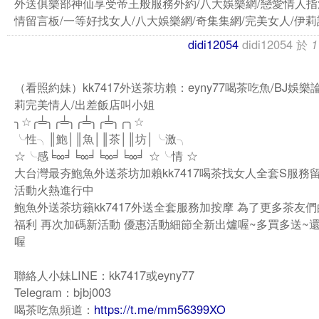
外送俱樂部神仙享受帝王般服務外約/八大娛樂網/戀愛情人指
情留言板/一等好找女人/八大娛樂網/奇集集網/完美女人/伊莉
didi12054
didi12054
於
1
（看照約妹）kk7417外送茶坊賴：eyny77喝茶吃魚/BJ娛樂
莉完美情人/出差飯店叫小姐
╮☆╭╧╮╭╧╮╭╧╮╭╧╮╭╮☆
╰性╮║鮑│║魚│║茶│║坊│╰激╮
☆╰感╘∞╛╘∞╛╘∞╛╘∞╛ ☆╰情 ☆
大台灣最夯鮑魚外送茶坊加賴kk7417喝茶找女人全套S服務
活動火熱進行中
鮑魚外送茶坊籟kk7417外送全套服務加按摩 為了更多茶友
福利 再次加碼新活動 優惠活動細節全新出爐喔~多買多送~
喔
聯絡人小妹LINE：kk7417或eyny77
Telegram：bjbj003
喝茶吃魚頻道：
https://t.me/mm56399XO