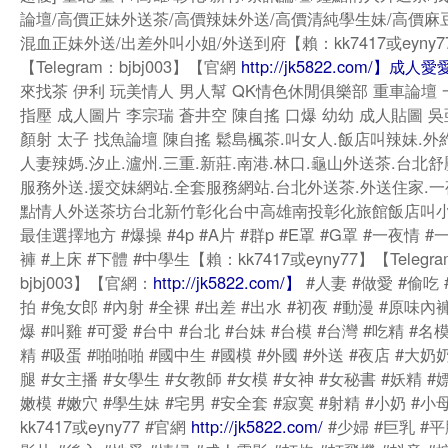
論壇/高價正妹外送茶/高價辣妹外送/高價清純學生妹/高價麻
混血正妹外送/出差外叫小姐/外送到府【賴：kk7417或eyny7
【Telegram：bjbj003】【官網
http://jk5822.com/】成人
來找茶 伊利 玩美情人 男人幫 QK情色休閒俱樂部 重車論壇 
指壓 成人圖片 李宗瑞 蒼井空 陳自搖 口爆 幼幼 成人貼圖 吳
顏射 太子 找魚論壇 陳自搖 鬆島楓茶.叫女人.飯店叫辣妹.外
人妻辣媽.汐止.瀘州.三重.新莊.南港.林口.龜山外送茶.台北
服務外送.援交妹網站.全套服務網站.台北外送茶.外送住家.一
點情人外送茶坊台北新竹彰化台中高雄南投彰化旅館飯店叫
最佳選擇地方 #爆操 #4p #A片 #群p #E罩 #G罩 #一夜情 #
褲 #上床 #下體 #中學生【賴：kk7417或eyny77】【Telegr
bjbj003】【官網：
http://jk5822.com/】
#人妻 #做愛 #偷吃 
拍 #兔女郎 #內射 #全裸 #出差 #出水 #初夜 #動漫 #原味內褲
爆 #叫雞 #可愛 #台中 #台北 #台妹 #台模 #台灣 #吃精 #名模
精 #吸蛋 #啪啪啪 #國中生 #國模 #外國 #外送 #夜店 #大奶奶
腿 #女主播 #女學生 #女教師 #女模 #女神 #女秘書 #妖精 #嫖
嫩模 #嫩穴 #學生妹 #宅男 #安全套 #寂寞 #射精 #小奶 #小
kk7417或eyny77 #官網
http://jk5822.com/
#少婦 #巨乳 #平