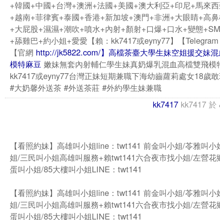
+韓國+中國+台灣+澳洲+法國+美國+澳大利亞+印尼+馬來
+越南+菲律賓+泰國+香港+新加坡+澳門+非洲+大眼睛+高
+大屁股+濕濕+潮吹+噴水+內射+顏射+口爆+口水+變態+S
+舔雞巴+約小姐+愛愛【賴：kk7417或eyny77】【Telegram：
【官網
http://jk5822.com/】高檔茶臺大學生妹空姐援交
模特麻豆
嫩妹無套內射輔仁學生妹真奶爆乳混血高檔雙飛模特
kk7417或eyny77台灣正妹短期兼職下海幼齒蘿莉處女18歲
#大奶馨外送茶 #外送茶莊 #外約學生妹兼職
kk7417
kk7417
於
【看照約妹】高雄叫小姐line：twt141 前金叫小姐/苓雅叫
姐/三民叫小姐高雄叫服務+賴twt141六合夜市找小姐/左營花
蛋叫小姐/85大樓叫小姐LINE：twt141
【看照約妹】高雄叫小姐line：twt141 前金叫小姐/苓雅叫
姐/三民叫小姐高雄叫服務+賴twt141六合夜市找小姐/左營花
蛋叫小姐/85大樓叫小姐LINE：twt141