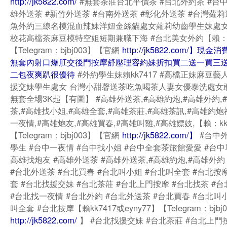
http://jk5822.com/
#無套茶莊台北平價茶 #台北外約茶 #台中
雄外送茶 #新竹外送茶 #台南外送茶 #彰化外送茶 #台灣蘿
魚外約三線名模混血辣妹洋妞金絲貓處女蘿莉幼齒學生妹處
校花高檔茶麻豆模特空姐短期兼職下海 #台北美女外約【賴：kk
【Telegram：bjbj003】【官網
http://jk5822.com/】現
無套內射口爆肛交後門按摩舒壓理容約妹折扣買二送一買三
二包夜爽趴很優待
#外約學生妹賴kk7417 #高檔正妹麻豆藝
援交妹學生處女 台灣小甜馨送茶吃魚喝茶人妻女優泰洗處女
無套全場3K起【有圖】 #高雄外送茶,#高雄約炮,#高雄外約,
茶,#高雄找小姐,#高雄全套,#高雄茶莊,#高雄茶訊,#高雄約炮
一夜情,#高雄炮友,#高雄買春,#高雄叫雞,#高雄嫖妓,【賴：kk
【Telegram：bjbj003】【官網
http://jk5822.com/】
#台中外
學生 #台中一夜情 #台中找小姐 #台中全套茶旅館愛愛 #台中
高雄找炮友 #高雄外送茶 #高雄外送茶,#高雄約炮,#高雄外約
#台北外送茶 #台北買春 #台北叫小姐 #台北叫全套 #台北按
套 #台北找援交妹 #台北茶莊 #台北上門按摩 #台北找茶 #
#台北找一夜情 #台北外約 #台北外送茶 #台北買春 #台北叫
叫全套 #台北按摩【賴kk7417或eyny77】【Telegram：bjb
http://jk5822.com/
】 #台北找援交妹 #台北茶莊 #台北上門