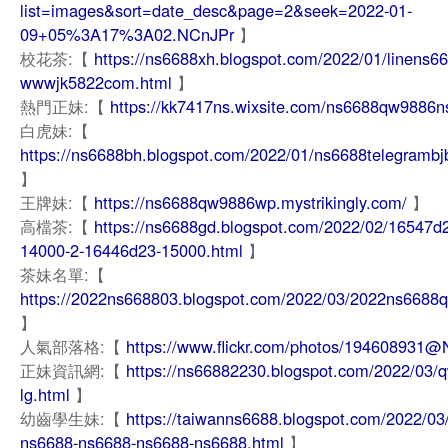
list=images&sort=date_desc&page=2&seek=2022-01-
09+05%3A17%3A02.NCnJPr
】
校花茶:【
https://ns6688xh.blogspot.com/2022/01/linens66
wwwjk5822com.html
】
熱門正妹:【
https://kk7417ns.wixsite.com/ns6688qw9886n
白虎妹:【
https://ns6688bh.blogspot.com/2022/01/ns6688telegrambj
】
王牌妹:【
https://ns6688qw9886wp.mystrikingly.com/
】
高檔茶:【
https://ns6688gd.blogspot.com/2022/02/16547d
14000-2-16446d23-15000.html
】
茶妹名單:【
https://2022ns668803.blogspot.com/2022/03/2022ns6688q
】
人氣部落格:【
https://www.flickr.com/photos/194608931@
正妹資訊網:【
https://ns66882230.blogspot.com/2022/03/
lg.html
】
幼齒學生妹:【
https://taiwanns6688.blogspot.com/2022/03
ns6688-ns6688-ns6688-ns6688.html
】