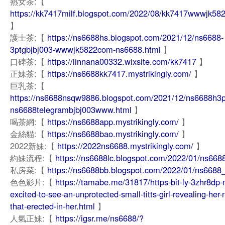
熟女茶:【
https://kk7417milf.blogspot.com/2022/08/kk7417wwwjk58
】
護士茶:【
https://ns6688hs.blogspot.com/2021/12/ns6688-
3ptgbjbj003-wwwjk5822com-ns6688.html
】
口碑茶:【
https://linnana00332.wixsite.com/kk7417
】
正妹茶:【
https://ns6688kk7417.mystrikingly.com/
】
巨乳茶:【
https://ns6688nsqw9886.blogspot.com/2021/12/ns6688h3
ns6688telegrambjbj003www.html
】
喝茶網:【
https://ns6688app.mystrikingly.com/
】
金絲貓:【
https://ns6688bao.mystrikingly.com/
】
2022新妹:【
https://2022ns6688.mystrikingly.com/
】
約妹流程:【
https://ns6688lc.blogspot.com/2022/01/ns668
私房菜:【
https://ns6688bb.blogspot.com/2022/01/ns6688
色色影片:【
https://tamabe.me/31817/https-bit-ly-3zhr8dp-
excited-to-see-an-unprotected-small-titts-girl-revealing-her-
that-erected-in-her.html
】
人氣正妹:【
https://igsr.me/ns6688/?