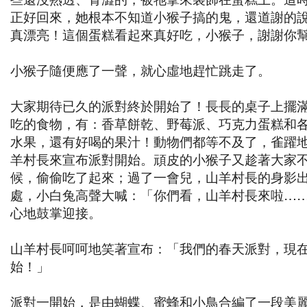
正好回來，她根本不知道小猴子搞的鬼，還道謝的
真漂亮！這個蛋糕看起來真好吃，小猴子，謝謝你
小猴子隨便應了一聲，就心虛地趕忙跳走了。
大家期待已久的派對終於開始了！長長的桌子上擺
吃的食物，有：香草餅乾、野莓派、巧克力蛋糕和
水果，還有好喝的果汁！動物們都等不及了，雀躍
羊村長來宣布派對開始。頑皮的小猴子又趁著大家
候，偷偷吃了起來；過了一會兒，山羊村長的身影
處，小白兔高聲大喊：「你們看，山羊村長來啦…
心地鼓掌迎接。
山羊村長呵呵地笑著宣布：「我們的春天派對，現
始！」
派對一開始，是由蝴蝶、蜜蜂和小鳥合編了一段美