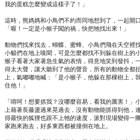
我的蛋糕怎麼變成這樣子了！」
這時，熊媽媽和小鳥們不約而同地想到了，一起開
「喔！一定是小猴子闖的禍，快把牠找出來！」
動物們找來找去，蝴蝶、蜜蜂、小鳥們飛在天空裡
小貓們在地上嗅聞，可是怎麼都找不到躲在樹上的
猴子看著大家著急生氣的表情，得意地笑到發抖，
得太大聲，讓大聽到了他的聲音，所有的動物全都
上，氣嘟嘟地喊：「是小猴子，他躲在那棵樹上，
住他！」
「唷呵！想要抓我？沒哪麼容易，看我的厲害！」
上藉著長藤盪過來晃過去，沒有動物能抓得到他，
得最快的狐狸也跟不上牠的速度，派對現場變得一
家跑來跑去，好多東西都被撞倒在地上。