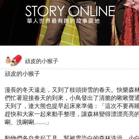
頑皮的小猴子
頑皮的小猴子
漫長的冬天遠走，又到了枝頭掛雪的春天。快樂森
們忙著迎接春天的到來，小鳥發出了清脆的啾啾聲
天到了，連大熊也提早起床來準備：「這次不要再
趕快和大家一起來動手整理，讓森林變得漂漂亮亮
唰、洗唰唰……」
動物們各自拿起工具，幫被雪染白的森林洗澡。小