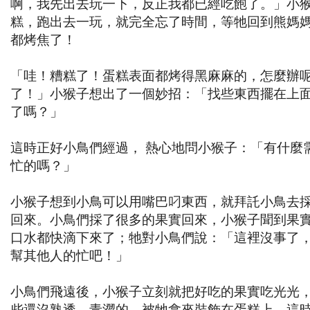
啊，我先出去玩一下，反正我都已經吃飽了。」小
糕，跑出去一玩，就完全忘了時間，等牠回到熊媽
都烤焦了！
「哇！糟糕了！蛋糕表面都烤得黑麻麻的，怎麼辦
了！」小猴子想出了一個妙招：「找些東西擺在上
了嗎？」
這時正好小鳥們經過， 熱心地問小猴子：「有什麼
忙的嗎？」
小猴子想到小鳥可以用嘴巴叼東西，就拜託小鳥去
回來。小鳥們採了很多的果實回來，小猴子聞到果
口水都快滴下來了；牠對小鳥們說：「這裡沒事了
幫其他人的忙吧！」
小鳥們飛遠後，小猴子立刻就把好吃的果實吃光光
些還沒熟透、青澀的，被牠拿來裝飾在蛋糕上。這