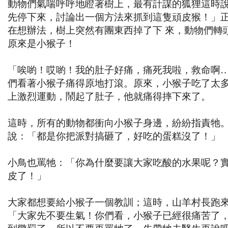
動物們氣喘呼呼地瞪著樹上，最有計謀的狐狸這時
先停下來，討論出一個方法來抓到這隻頑皮猴！」
在想辦法，樹上突然有團東西掉了下 來，動物們轉
原來是小猴子！
「唉喲！哎喲！我的肚子好痛，痛死我啦，救命啊
們看著小猴子痛得原地打滾。原來，小猴子吃了太
上激烈運動，鬧起了肚子，他就痛得摔下來了。
這時，所有的動物都衝向小猴子身邊，紛紛指責牠
說：「都是你把派對搞砸了，好吃的蛋糕沒了！」
小鳥也罵牠：「你為什麼要讓大家吃酸的水果呢？
皮了！」
大家都想要給小猴子一個教訓；這時，山羊村長跑
「大家先不要生氣！你們看，小猴子已經很痛苦了
到懲罰了，所以不要再罵牠了，先帶牠去醫生再說