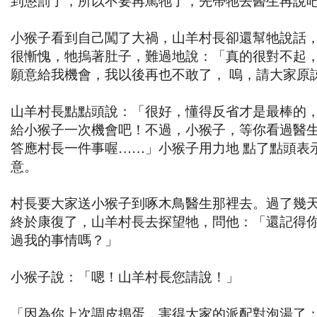
小猴子看到自己闖了大禍，山羊村長卻還幫牠說話
很慚愧，牠摀著肚子，難過地說：「真的很對不起
願意給我機會，我以後再也不敢了， 嗚，請大家原
山羊村長點點頭說：「很好，懂得反省才是最棒的
給小猴子一次機會吧！不過，小猴子，等你看過醫
答應村長一件事喔……」小猴子用力地 點了點頭表
意。
村長要大家送小猴子到啄木鳥醫生那裡去。過了幾
終於康復了，山羊村長去探望牠，問他：「還記得
過我的事情嗎？」
小猴子說：「嗯！山羊村長您請說！」
「因為你上次調皮搗蛋，害得大家的派配對泡湯了