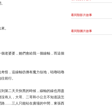
問。
。
看同類影片故事
出來。
看同類圖片故事
一個老婆婆，她們會給我ㄧ個線軸，而這個
也奇怪，這線軸彷彿有魔力似地，咕嚕咕嚕
地往前行。
直到第二天天快黑的時候，線軸的線也用盡
都沒有人，大哥、二哥和小公主不知道該怎
問路……三人只能站在廣場的中間，東張西