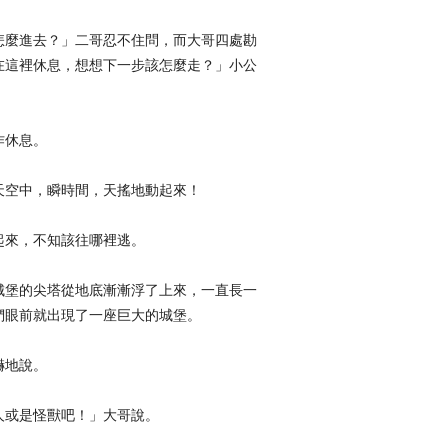
怎麼進去？」二哥忍不住問，而大哥四處勘
在這裡休息，想想下一步該怎麼走？」小公
作休息。
天空中，瞬時間，天搖地動起來！
起來，不知該往哪裡逃。
城堡的尖塔從地底漸漸浮了上來，一直長一
們眼前就出現了一座巨大的城堡。
嚇地說。
人或是怪獸吧！」大哥說。