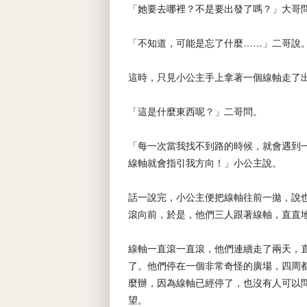
「她要去哪裡？不是要出發了嗎？」大哥
「不知道，可能是忘了什麼……」二哥說
這時，只見小公主手上拿著一個線軸走了
「這是什麼東西呢？」二哥問。
「每一次當我找不到路的時候，就會遇到
線軸就會指引我方向！」小公主說。
話一說完，小公主便把線軸往前一拋，說
滾向前，於是，他們三人跟著線軸，直直
線軸一直滾一直滾，他們連續走了兩天，
了。他們停在一個非常奇怪的廣場，四周
麼辦，因為線軸已經停了，也沒有人可以
望。