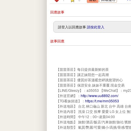
回應故事
請登入以回應故事
請按此登入
故事回應
【苗苗茶莊】每日提供最新鮮的茶
【苗苗茶莊】讓正妹陪您一起高潮
【苗苗茶莊】優質好茶溫暖您砰跳慾望的心
【苗苗茶莊】保證安全.妹妹不重覆.現金交易
【LINE/Gleezy】：a35053 【WeChat】：my23
【外送官網】：
http://www.uu8892.com/
【TG看妹頻道】：
https://t.me/mm35053
【外送地區】 台北 林口龜山 新北 台中 高雄 台南
【外送內容】 洗澡 口交 按摩 愛愛 LG 女上位 
【外送時間】 中午12：00~凌晨04:00
【外送地點】 旅館/酒店/飯店/汽車旅館/旅社/
【外送類型】 氣質/艷麗/可愛/嬌小/高挑/骨感/豐腴