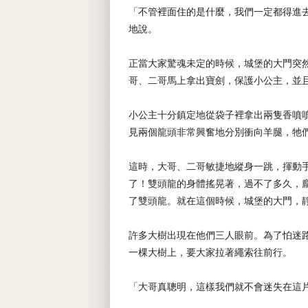
「不管裡面住的是什麼，我們一定都得進
地說。
正當大家驚魂未定的時候，城堡的大門突
哥、二哥馬上拿出寶劍，保護小公主，並
小公主十分鎮定地從袋子裡拿出兩隻香噴
見兩個龍頭非常興奮地分別衝向羊腿，牠
這時，大哥、二哥敏捷地縱身一跳，揮動
了！雙頭龍的身體搖晃著，過不了多久，
了雙頭龍。就在這個時候，城堡的大門，
許多大樹出現在他們三人眼前。為了怕迷
一棵大樹上，要大家拉著繩索往前行。
「大哥真聰明，這樣我們就不會迷失在這