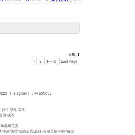
頁數: 1
1
2
下一頁
Last Page
223 【Telegram】：@ a35053
 新竹 彰化 南投
無套做/吹等
賓館熟客可住家
/性感/翹臀/清純清秀/成熟 /長腿美腿/平胸/白虎