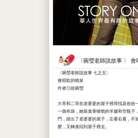
〈琬瑩老師說故事 〉 
〈琬瑩老師說故事 七之五〉
會唱歌的噴泉
作者◎徐琬瑩
大哥和二哥在老婆婆的屋子裡尋找及收拾
一個布袋，她裝進香噴噴的羊腿和空瓶子
門，踏出了老婆婆的屋子，左看右看，不
麼，又轉身回到屋子裡去。