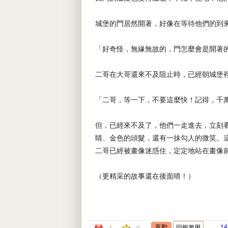
城堡的門居然開著，好像在等待他們的到
「好奇怪，無緣無故的，門怎麼會是開著
二哥在大哥還來不及阻止時，已經朝城堡
「二哥，等一下，不要這麼快！記得，千
但，已經來不及了，他們一走進去，立刻
睛、金色的頭髮，還有一抹勾人的微笑。
二哥已經被畫像迷惑住，定定地站在畫像
（更精采的故事還在後面唷！）
1
回報濫用
1
0