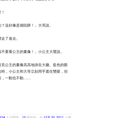
來！
的？這好像是個陷阱！」大哥說。
裡走了進去。
萬不要看公主的畫像！」小公主大聲說。
看見公主的畫像高高地掛在大廳。藍色的眼
這時，小公主和大哥立刻用手遮住雙眼，但
前，一動也不動……
4104
人次閱讀
10
個評論
於
12月 30, 2011
上傳