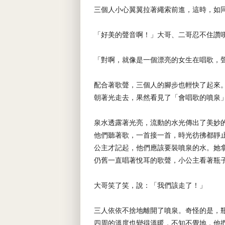
三個人小心翼翼拉著繩索前進，這時，如
「好美的聲音啊！」大哥、二哥忍不住讚
「對啊，就像是一個漂亮的女生在唱歌，
配合著歌聲，三個人的腳步也輕快了起來
朝著光走去，果然看見了「會唱歌的噴泉
泉水透露著光亮，流動的水光傳出了美妙
他們聽著歌，一首接一首，時光彷彿都靜
公主才記起，他們應該要裝噴泉的水。她
仍舊一直唱著悅耳的歌聲，小公主看著瓶
大哥笑了笑，說：「我們該走了！」
三人依依不捨地離開了噴泉。奇怪的是，
四周的溫度也變得溫暖，不知不覺地，他