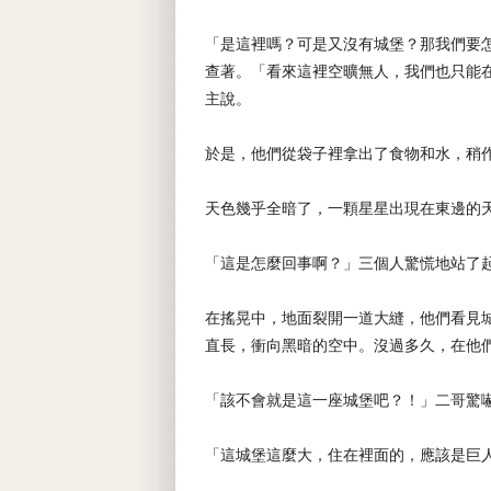
「是這裡嗎？可是又沒有城堡？那我們要
查著。「看來這裡空曠無人，我們也只能
主說。
於是，他們從袋子裡拿出了食物和水，稍
天色幾乎全暗了，一顆星星出現在東邊的
「這是怎麼回事啊？」三個人驚慌地站了
在搖晃中，地面裂開一道大縫，他們看見
直長，衝向黑暗的空中。沒過多久，在他
「該不會就是這一座城堡吧？！」二哥驚
「這城堡這麼大，住在裡面的，應該是巨