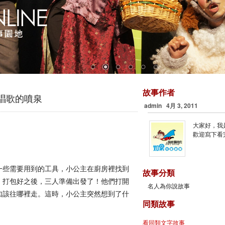
故事作者
會唱歌的噴泉
admin 4月 3, 2011
大家好，我是
歡迎寫下看
一些需要用到的工具，小公主在廚房裡找到
故事分類
，打包好之後，三人準備出發了！他們打開
名人為你說故事
知該往哪裡走。這時，小公主突然想到了什
同類故事
看同類文字故事