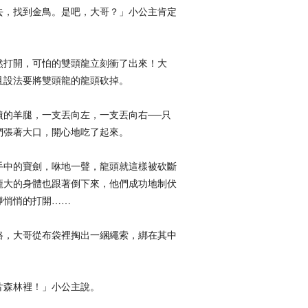
去，找到金鳥。是吧，大哥？」小公主肯定
然打開，可怕的雙頭龍立刻衝了出來！大
且設法要將雙頭龍的龍頭砍掉。
噴的羊腿，一支丟向左，一支丟向右──只
們張著大口，開心地吃了起來。
手中的寶劍，咻地一聲，龍頭就這樣被砍斷
龐大的身體也跟著倒下來，他們成功地制伏
靜悄悄的打開……
路，大哥從布袋裡掏出一綑繩索，綁在其中
片森林裡！」小公主說。