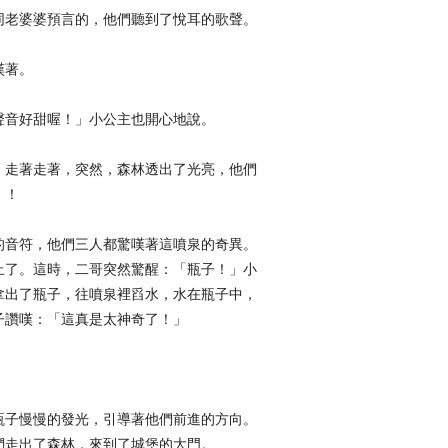
同老婆婆預言的，他們聽到了悅耳的歌聲。
嘆著。
聲音好甜喔！」小公主也開心地說。
。走著走著，突然，森林透出了光亮，他們
」！
的音符，他們三人都驚嘆著這噴泉的奇異。
止了。這時，二哥突然驚醒：「瓶子！」小
拿出了瓶子，往噴泉裡舀水，水在瓶子中，
子讚嘆：「這真是太神奇了！」
瓶子慢慢的發光，引導著他們前進的方向。
捫走出了森林，來到了城堡的大門。