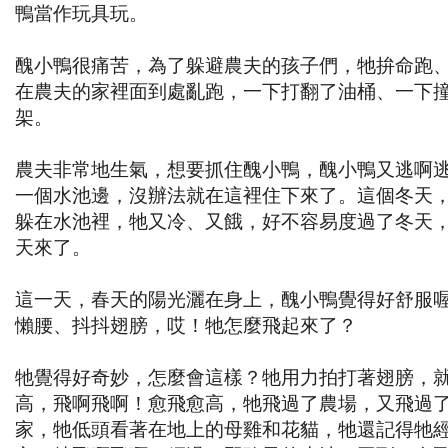
鴨當作玩具玩。
醜小鴨很痛苦，為了躲避農夫的孩子們，牠拚命跑
在農夫的家裡面到處亂跑，一下打翻了油桶、一下
架。
農夫非常地生氣，想要抓住醜小鴨，醜小鴨又逃啊
一個水池邊，沒辦法就在這裡住下來了。這個冬天
躲在水池裡，牠又冷、又餓，好不容易度過了冬天
天來了。
這一天，春天的陽光灑在身上，醜小鴨覺得好舒服
懶腰、抖抖翅膀，哎！牠怎麼飛起來了？
牠覺得好奇妙，怎麼會這樣？牠用力拍打著翅膀，
高，飛啊飛啊！愈飛愈高，牠飛過了農場，又飛過
家，牠低頭看著在地上的母雞和花貓，牠還記得牠