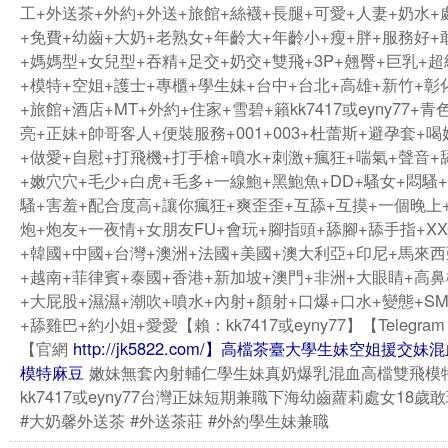
工+外送茶+外約+外送+旅館+絲襪+長腿+可愛+人妻+奶水+
+免費+幼齒+大奶+老熟女+年齡大+年齡小+瘦+胖+服務好+
+媽媽型+女兒型+吞精+足交+奶交+雙飛+3P+翹臀+巨乳+
+模特+空姐+護士+專櫃+學生妹+台中+台北+高雄+新竹+彰
+旅館+酒店+MT+外約+住家+雪碧+籟kk7417或eyny77+青
亮+正妹+帥哥客人+便裝服務+001+003+杜蕾斯+避孕套+
+做愛+自慰+打飛機+打手槍+噴水+刺激+瘋狂+喘氣+聲音+
+嫩穴穴+毛少+白虎+毛多+一線鮑+黑鮑魚+DD+騷女+悶騷
騷+害羞+配合度高+讓你瘋狂+爽歪歪+互舔+互摸+一個晚上
炮+炮友+一夜情+女朋友FU+會玩+腳指頭+舔腳+舔手指+XX
+韓國+中國+台灣+澳洲+法國+美國+澳大利亞+印尼+馬來
+越南+菲律賓+泰國+香港+新加坡+澳門+非洲+大眼睛+高
+大屁股+濕濕+潮吹+噴水+內射+顏射+口爆+口水+變態+S
+舔雞巴+約小姐+愛愛【賴：kk7417或eyny77】【Telegram：
【官網
http://jk5822.com/】高檔茶臺大學生妹空姐援交
模特麻豆
嫩妹無套內射輔仁學生妹真奶爆乳混血高檔雙飛模特
kk7417或eyny77台灣正妹短期兼職下海幼齒蘿莉處女18歲
#大奶馨外送茶 #外送茶莊 #外約學生妹兼職