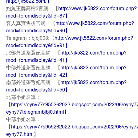
http://jk5822.com/】
鮑魚王牌高檔3官網：【
http://www.jk5822.com/forum.php?
mod=forumdisplay&fid=87】
客人真實售後官網：【
http://www.jk5822.com/forum.php?
mod=forumdisplay&fid=90】
Telegram：bjbj003:【
http://www.jk5822.com/forum.php?
mod=forumdisplay&fid=91】
北部外送茶選妃官網：【
http://jk5822.com/forum.php?
mod=forumdisplay&fid=41】
中部外送茶選妃官網：【
http://jk5822.com/forum.php?
mod=forumdisplay&fid=42】
南部外送茶選妃官網：【
http://jk5822.com/forum.php?
mod=forumdisplay&fid=50】
北部小姐名單：
【
https://eyny77s955262022.blogspot.com/2022/06/eyny7
eyny77telegrambjbj0.html】
中部小姐名單：
【
https://eyny77s955262022.blogspot.com/2022/06/eyny77
eyny77.html】