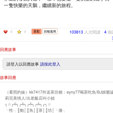
一隻快樂的天鵝，繼續新的旅程。
103813
人次閱讀
4
個
回報濫用
0
0
回應故事
請登入以回應故事
請按此登入
故事回應
（看照約妹）kk7417外送茶坊賴：eyny77喝茶吃魚/BJ娛樂
莉完美情人/出差飯店叫小姐
╮☆╭╧╮╭╧╮╭╧╮╭╧╮╭╮☆
╰性╮║鮑│║魚│║茶│║坊│╰激╮