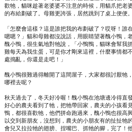
歡牠，貓咪趁著老婆婆不注意的時候，用貓爪把老
的布給劃破了。母雞更誇張，居然跳到了桌上便便
「怎麼會這樣？這是誰把我的布劃破了？哎呀！誰
嗯嗯？」貓和母雞都沒說話，用眼睛望著醜小鴨，
醜小鴨，很生氣地對牠說，「小鴨鴨，貓咪會幫我
雞每天為我生蛋，可是你才剛來這裡，什麼事情都
處搗亂，你還是走吧！」
醜小鴨很難過得離開了這間屋子，大家都很討厭牠
哪裡去呢？
秋天過去了，冬天好冷喔！醜小鴨在池塘邊冷得直
好心的農夫看到了牠，把牠帶回家，農夫的小孩看
鴨，都很喜歡牠，他們拼命跑過來，醜小鴨也很高
以交到新朋友，沒想到，農夫的小朋友有的扯扯牠
會兒又拉拉牠的翅膀、捏嘴巴、抓牠的腳，完了！