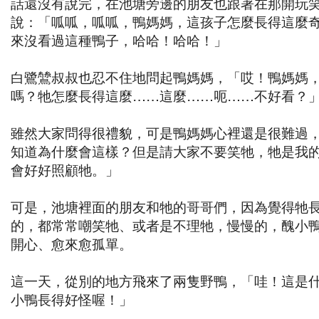
話還沒有說完，在池塘旁邊的朋友也跟著在那開玩
說：「呱呱，呱呱，鴨媽媽，這孩子怎麼長得這麼
來沒看過這種鴨子，哈哈！哈哈！」
白鷺鷥叔叔也忍不住地問起鴨媽媽，「哎！鴨媽媽
嗎？牠怎麼長得這麼……這麼……呃……不好看？
雖然大家問得很禮貌，可是鴨媽媽心裡還是很難過
知道為什麼會這樣？但是請大家不要笑牠，牠是我
會好好照顧牠。」
可是，池塘裡面的朋友和牠的哥哥們，因為覺得牠
的，都常常嘲笑牠、或者是不理牠，慢慢的，醜小
開心、愈來愈孤單。
這一天，從別的地方飛來了兩隻野鴨，「哇！這是
小鴨長得好怪喔！」