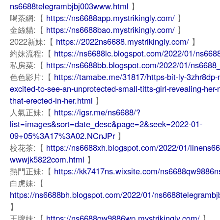
ns6688telegrambjbj003www.html
】
喝茶網:【
https://ns6688app.mystrikingly.com/
】
金絲貓:【
https://ns6688bao.mystrikingly.com/
】
2022新妹:【
https://2022ns6688.mystrikingly.com/
】
約妹流程:【
https://ns6688lc.blogspot.com/2022/01/ns668
私房菜:【
https://ns6688bb.blogspot.com/2022/01/ns6688
色色影片:【
https://tamabe.me/31817/https-bit-ly-3zhr8dp-
excited-to-see-an-unprotected-small-titts-girl-revealing-her-
that-erected-in-her.html
】
人氣正妹:【
https://igsr.me/ns6688/?
list=images&sort=date_desc&page=2&seek=2022-01-
09+05%3A17%3A02.NCnJPr
】
校花茶:【
https://ns6688xh.blogspot.com/2022/01/linens66
wwwjk5822com.html
】
熱門正妹:【
https://kk7417ns.wixsite.com/ns6688qw9886n
白虎妹:【
https://ns6688bh.blogspot.com/2022/01/ns6688telegrambj
】
王牌妹:【
https://ns6688qw9886wp.mystrikingly.com/
】