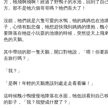
方，牠飛啊飛啊！經過了野鴨子的水池，回到了自
方。那不是牠六個哥哥嗎？牠們長大了！
沒錯，牠們就是六隻可愛的水鴨，牠的媽媽也在池
子，心情有點悲傷，牠想趕快飛到媽媽的懷抱，醜
要降落在牠從小玩耍的池塘的時候，突然從天上飛
色的天鵝。
其中帶頭的那一隻天鵝，開口對牠說，「喂！你要
去旅行嗎？」
「我？」
「是啊！年輕的天鵝應該到處走走看看嘛！」
這時候醜小鴨慢慢地降落在水面，牠低頭看到自己
的影子，「我？我變成什麼了？」