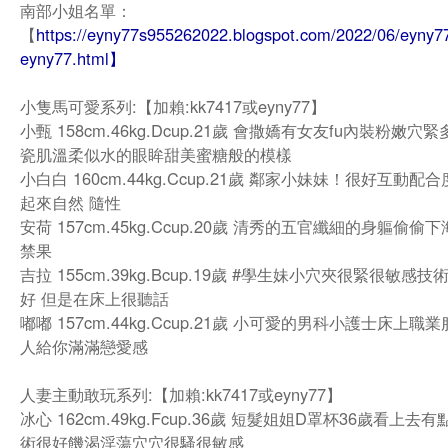
南部小姐名單：
【
https://eyny77s955262022.blogspot.com/2022/06/eyny77
eyny77.html】
小隻馬可愛系列:【加賴:kk7417或eyny77】
小甄 158cm.46kg.Dcup.21歲 會撒嬌有女友fu內裝粉嫩穴
瓷肌溫柔似水的眼眸甜美蜜糖般的模樣
小白白 160cm.44kg.Ccup.21歲 鄰家小妹妹！很好互動配
起來自然 隨性
安荷 157cm.45kg.Ccup.20歲 清秀的五官纖細的身軀偷偷
禁果
吉拉 155cm.39kg.Bcup.19歲 #學生妹小穴夾很緊很敏感
好 但是在床上很聽話
嘟嘟 157cm.44kg.Ccup.21歲 小可愛的男科小護士床上職
人給你滿滿戀愛感
人妻主動敢玩系列:【加賴:kk7417或eyny77】
冰心 162cm.49kg.Fcup.36歲 短髮姐姐D罩杯36歲看上去
術很好饑渴淫蕩穴穴很騷很敏感