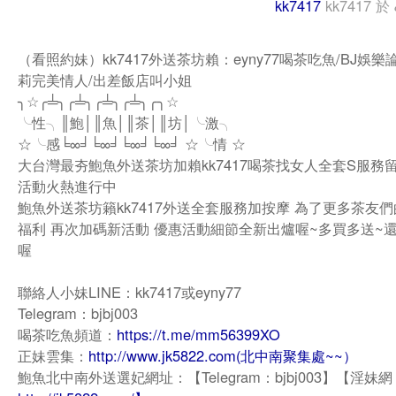
kk7417
kk7417
於
（看照約妹）kk7417外送茶坊賴：eyny77喝茶吃魚/BJ娛樂
莉完美情人/出差飯店叫小姐
╮☆╭╧╮╭╧╮╭╧╮╭╧╮╭╮☆
╰性╮║鮑│║魚│║茶│║坊│╰激╮
☆╰感╘∞╛╘∞╛╘∞╛╘∞╛ ☆╰情 ☆
大台灣最夯鮑魚外送茶坊加賴kk7417喝茶找女人全套S服務
活動火熱進行中
鮑魚外送茶坊籟kk7417外送全套服務加按摩 為了更多茶友
福利 再次加碼新活動 優惠活動細節全新出爐喔~多買多送~
喔
聯絡人小妹LINE：kk7417或eyny77
Telegram：bjbj003
喝茶吃魚頻道：
https://t.me/mm56399XO
正妹雲集：
http://www.jk5822.com(北中南聚集處~~）
鮑魚北中南外送選妃網址：【Telegram：bjbj003】【淫妹網