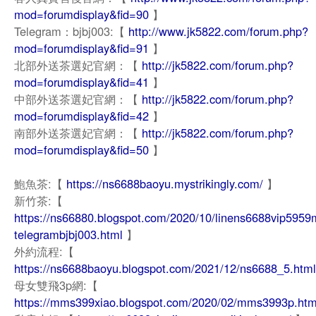
mod=forumdisplay&fid=90
】
Telegram：bjbj003:【
http://www.jk5822.com/forum.php?
mod=forumdisplay&fid=91
】
北部外送茶選妃官網：【
http://jk5822.com/forum.php?
mod=forumdisplay&fid=41
】
中部外送茶選妃官網：【
http://jk5822.com/forum.php?
mod=forumdisplay&fid=42
】
南部外送茶選妃官網：【
http://jk5822.com/forum.php?
mod=forumdisplay&fid=50
】
鮑魚茶:【
https://ns6688baoyu.mystrikingly.com/
】
新竹茶:【
https://ns66880.blogspot.com/2020/10/linens6688vip5959
telegrambjbj003.html
】
外約流程:【
https://ns6688baoyu.blogspot.com/2021/12/ns6688_5.html
母女雙飛3p網:【
https://mms399xiao.blogspot.com/2020/02/mms3993p.htm