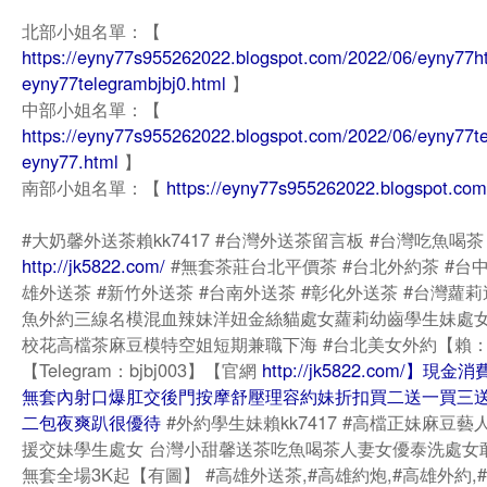
北部小姐名單：【
https://eyny77s955262022.blogspot.com/2022/06/eyny77h
eyny77telegrambjbj0.html
】
中部小姐名單：【
https://eyny77s955262022.blogspot.com/2022/06/eyny77te
eyny77.html
】
南部小姐名單：【
https://eyny77s955262022.blogspot.com
#大奶馨外送茶賴kk7417 #台灣外送茶留言板 #台灣吃魚喝茶
http://jk5822.com/
#無套茶莊台北平價茶 #台北外約茶 #台中
雄外送茶 #新竹外送茶 #台南外送茶 #彰化外送茶 #台灣蘿
魚外約三線名模混血辣妹洋妞金絲貓處女蘿莉幼齒學生妹處
校花高檔茶麻豆模特空姐短期兼職下海 #台北美女外約【賴：kk
【Telegram：bjbj003】【官網
http://jk5822.com/】現
無套內射口爆肛交後門按摩舒壓理容約妹折扣買二送一買三
二包夜爽趴很優待
#外約學生妹賴kk7417 #高檔正妹麻豆藝
援交妹學生處女 台灣小甜馨送茶吃魚喝茶人妻女優泰洗處女
無套全場3K起【有圖】 #高雄外送茶,#高雄約炮,#高雄外約,