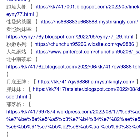
鮑魚大餐:【
https://kk7417001.blogspot.com/2022/05/line
eyny77.html
】
性愛慾茶園:【
https://ns668883p668888.mystrikingly.com/
看照約妹區:【
https://eyny776y.blogspot.com/2022/05/eyny77_29.html
】
粉嫩系列:【
https://chunchun95206.wixsite.com/qw9886
人氣網站:【
https://www.pinterest.com/chunchun95206/_s
北中南茶單:【
https://kk74176z.blogspot.com/2022/06/kk7417qw9886-tel
】
月底王牌：【
https://kk7417qw9886hp.mystrikingly.com/
胖妹妹：【
https://kk7417fatsister.blogspot.com/2022/08/
sder.html
】
部落格：【
https://kk7417997874.wordpress.com/2022/08/1
%e7%be%8e%e5%a5%b3%e7%b4%84%e7%82%ae%e5
%e9%bb%91%e7%b5%b2%e8%a5%aa-%e5%90%83%e
】