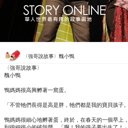
〈強哥說故事〉醜小鴨
〈強哥說故事〉
醜小鴨
鴨媽媽很高興孵著一窩蛋。
「不管牠們長得是高是胖，牠們都是我的寶貝孩子
鴨媽媽很細心地孵著蛋，終於，在春天的一個早上
到很細很小的破殼聲。「啊！我的孩子要出生了！