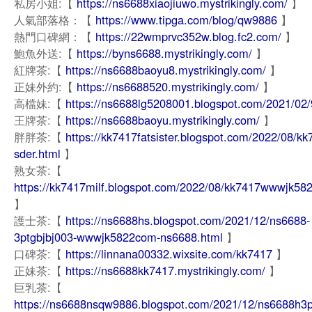
私房小姐:【
https://ns6688xiaojiuwo.mystrikingly.com/
】
人氣部落格：【
https://www.tipga.com/blog/qw9886
】
熱門口碑網：【
https://22wmprvc352w.blog.fc2.com/
】
鮑魚外送:【
https://byns6688.mystrikingly.com/
】
紅牌茶:【
https://ns6688baoyu8.mystrikingly.com/
】
正妹外約:【
https://ns6688520.mystrikingly.com/
】
高檔妹:【
https://ns6688lg5208001.blogspot.com/2021/02/
王牌茶:【
https://ns6688baoyu.mystrikingly.com/
】
胖胖茶:【
https://kk7417fatsister.blogspot.com/2022/08/kk
sder.html
】
熟女茶:【
https://kk7417milf.blogspot.com/2022/08/kk7417wwwjk58
】
護士茶:【
https://ns6688hs.blogspot.com/2021/12/ns6688-
3ptgbjbj003-wwwjk5822com-ns6688.html
】
口碑茶:【
https://linnana00332.wixsite.com/kk7417
】
正妹茶:【
https://ns6688kk7417.mystrikingly.com/
】
巨乳茶:【
https://ns6688nsqw9886.blogspot.com/2021/12/ns6688h3