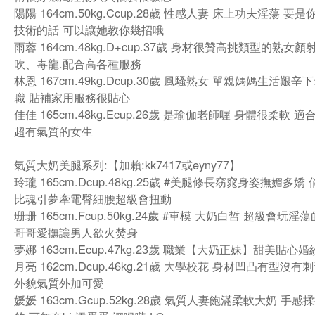
陽陽 164cm.50kg.Ccup.28歲 性感人妻 床上功夫淫蕩 要
技術的話 可以讓她教你幾招哦
雨蓉 164cm.48kg.D+cup.37歲 身材很贊高挑類型的熟女顏
吹、毒龍.配合高各種服務
林恩 167cm.49kg.Dcup.30歲 風騷熟女 單親媽媽生活艱
職 貼補家用服務很貼心
佳佳 165cm.48kg.Ecup.26歲 是瑜伽老師喔 身體很柔軟 
超有氣質的女生
氣質大奶美腿系列:【加賴:kk7417或eyny77】
玲瓏 165cm.Dcup.48kg.25歲 #美腿修長窈窕身姿撫媚多嬌
比魂引夢牽電臀細腰超級會扭動
珊珊 165cm.Fcup.50kg.24歲 #車模 大奶白皙 超級會玩
哥哥愛撫讓男人欲火焚身
夢娜 163cm.Ecup.47kg.23歲 職業【大奶正妹】甜美貼心
月亮 162cm.Dcup.46kg.21歲 大學校花 身材凹凸有型沒
外貌氣質外加可愛
媛媛 163cm.Gcup.52kg.28歲 氣質人妻飽滿柔軟大奶 手