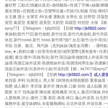
趣狂野 三點式/情趣比基尼+激情貓裝+性感丁字褲+絲襪/網襪
麗女僕裝+百變護士裝+百變學生服+空姐/OL制服 空姐 模特
女主播 護士 女軍官 AV女優 運動員 女學生 促 狂野型 淫蕩型
貿型 氣質型 美腿型 甜美型 大奶型 高檔型 特別型 火辣 【賴：
eyny77】【Telegram：bjbj003】【官網
http://jk5822.com/
車旅館(新竹??店)新竹旅館,新竹住宿,新竹汽車旅館,新竹市區
休息,新竹motel,新竹 hotel,新竹商?旅? 台北/新竹/台中/彰
市區 住家、飯店、商汽旅（見到妹妹/滿意金消費）╭適時
tea╮★╭新鮮出爐ㄉ好茶等你來泡!!絕對驚艷![應有盡有~任
超優] 臺北/臺中/高雄/彰化/新竹/茶訊論壇/鐘點情人外送茶/
論壇/高價正妹外送茶/高價辣妹外送/高價清純學生妹/高價麻
混血正妹外送/出差外叫小姐/外送到府【賴：kk7417或eyny7
【Telegram：bjbj003】【官網
http://jk5822.com/】成人
來找茶 伊利 玩美情人 男人幫 QK情色休閒俱樂部 重車論壇 
指壓 成人圖片 李宗瑞 蒼井空 陳自搖 口爆 幼幼 成人貼圖 吳
顏射 太子 找魚論壇 陳自搖 鬆島楓茶.叫女人.飯店叫辣妹.外
人妻辣媽.汐止.瀘州.三重.新莊.南港.林口.龜山外送茶.台北
服務外送.援交妹網站.全套服務網站.台北外送茶.外送住家.一