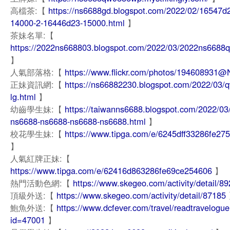
高檔茶:【
https://ns6688gd.blogspot.com/2022/02/16547d
14000-2-16446d23-15000.html
】
茶妹名單:【
https://2022ns668803.blogspot.com/2022/03/2022ns6688q
】
人氣部落格:【
https://www.flickr.com/photos/194608931@
正妹資訊網:【
https://ns66882230.blogspot.com/2022/03/
lg.html
】
幼齒學生妹:【
https://taiwanns6688.blogspot.com/2022/03
ns6688-ns6688-ns6688-ns6688.html
】
校花學生妹:【
https://www.tipga.com/e/6245dff33286fe27
】
人氣紅牌正妹:【
https://www.tipga.com/e/62416d863286fe69ce254606
】
熱門活動色網:【
https://www.skegeo.com/activity/detail/8
頂級外送:【
https://www.skegeo.com/activity/detail/87185
鮑魚外送:【
https://www.dcfever.com/travel/readtravelogu
id=47001
】