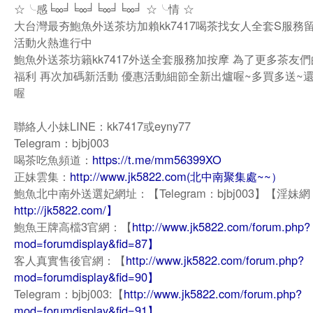
☆╰感╘∞╛╘∞╛╘∞╛╘∞╛ ☆╰情 ☆
大台灣最夯鮑魚外送茶坊加賴kk7417喝茶找女人全套S服務
活動火熱進行中
鮑魚外送茶坊籟kk7417外送全套服務加按摩 為了更多茶友
福利 再次加碼新活動 優惠活動細節全新出爐喔~多買多送~
喔
聯絡人小妹LINE：kk7417或eyny77
Telegram：bjbj003
喝茶吃魚頻道：
https://t.me/mm56399XO
正妹雲集：
http://www.jk5822.com(北中南聚集處~~）
鮑魚北中南外送選妃網址：【Telegram：bjbj003】【淫妹網
http://jk5822.com/】
鮑魚王牌高檔3官網：【
http://www.jk5822.com/forum.php?
mod=forumdisplay&fid=87】
客人真實售後官網：【
http://www.jk5822.com/forum.php?
mod=forumdisplay&fid=90】
Telegram：bjbj003:【
http://www.jk5822.com/forum.php?
mod=forumdisplay&fid=91】