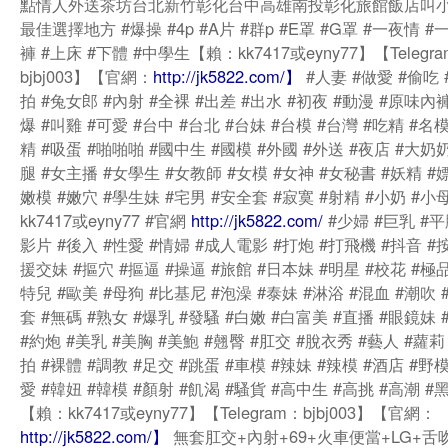
點情人外送茶坊台北新竹彰化台中高雄南投彰化旅館飯店叫
最佳選擇地方 #爆操 #4p #A片 #群p #E罩 #G罩 #一夜情 #
褲 #上床 #下體 #中學生【賴：kk7417或eyny77】【Telegr
bjbj003】【官網：
http://jk5822.com/】
#人妻 #做愛 #偷吃 
拍 #兔女郎 #內射 #全裸 #出差 #出水 #初夜 #動漫 #原味內褲
爆 #叫雞 #可愛 #台中 #台北 #台妹 #台模 #台灣 #吃精 #名模
精 #吸蛋 #啪啪啪 #國中生 #國模 #外國 #外送 #夜店 #大奶奶
腿 #女主播 #女學生 #女教師 #女模 #女神 #女秘書 #妖精 #嫖
嫩模 #嫩穴 #學生妹 #宅男 #安全套 #寂寞 #射精 #小奶 #小
kk7417或eyny77 #官網
http://jk5822.com/
#少婦 #巨乳 #平
影片 #後入 #性愛 #情婦 #成人電影 #打炮 #打飛機 #抖音 #按
援交妹 #摳穴 #摳逼 #操逼 #旅館 #日本妹 #明星 #校花 #極品
特兒 #歐美 #母狗 #比基尼 #泡澡 #泰妹 #淋浴 #混血 #潮吹 
套 #無碼 #熟女 #爆乳 #發騷 #白嫩 #白富美 #直播 #眼鏡妹 
#約炮 #美乳 #美胸 #美鮑 #翹臀 #肛交 #脫衣秀 #藝人 #蘿莉
拍 #裸體 #調教 #足交 #跳蛋 #車模 #辣妹 #辣模 #酒店 #野模
愛 #韓妞 #韓模 #顏射 #飢渴 #騷貨 #高中生 #高挑 #高潮 #
【賴：kk7417或eyny77】【Telegram：bjbj003】【官網：
http://jk5822.com/】
無套肛交+內射+69+火車便當+LG+舌