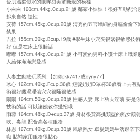
瓷肌溫柔似水的眼眸甜美蜜糖般的模樣
小白白 160cm.44kg.Ccup.21歲 鄰家小妹妹！很好互動配
起來自然 隨性
安荷 157cm.45kg.Ccup.20歲 清秀的五官纖細的身軀偷偷
禁果
吉拉 155cm.39kg.Bcup.19歲 #學生妹小穴夾很緊很敏感
好 但是在床上很聽話
嘟嘟 157cm.44kg.Ccup.21歲 小可愛的男科小護士床上職
人給你滿滿戀愛感
人妻主動敢玩系列:【加賴:kk7417或eyny77】
冰心 162cm.49kg.Fcup.36歲 短髮姐姐D罩杯36歲看上去
術很好饑渴淫蕩穴穴很騷很敏感
陽陽 164cm.50kg.Ccup.28歲 性感人妻 床上功夫淫蕩 要
技術的話 可以讓她教你幾招哦
雨蓉 164cm.48kg.D+cup.37歲 身材很贊高挑類型的熟女顏
吹、毒龍.配合高各種服務
林恩 167cm.49kg.Dcup.30歲 風騷熟女 單親媽媽生活艱
職 貼補家用服務很貼心