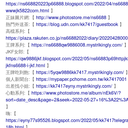
https://ns668820223p66888.blogspot.com/2022/04/ns668
wwwjk5822com.html
】
正妹圖片網:【
http://www.photostore.me/ns6688
】
熱門外送茶:【
https://blog.udn.com/kk7417/guestbook
】
高檔系列:【
https://plaza.rakuten.co.jp/ns66882022/diary/20220428000
王牌系列:【
https://ns6688qw9886008.mystrikingly.com/
JKF女郎:【
https://qw9886jkf.blogspot.com/2022/05/ns66883p69httpj
jkfns6688-i-jkf.html
】
王牌吃到飽:【
https://5yqw9886kk7417.mystrikingly.com/
個人新聞台:【
https://mypaper.pchome.com.tw/kk7417001
出差找小姐:【
https://kk7417eyny.mystrikingly.com/
】
心動系列:【
https://www.photostore.me/album/nEk6V/?
sort=date_desc&page=2&seek=2022-05-27+16%3A22%3A
】
嗨:【
https://eyny77s95526.blogspot.com/2022/05/kk7417telegr
18h.html
】