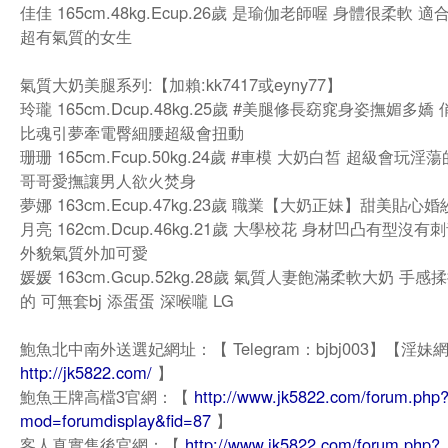
佳佳 165cm.48kg.Ecup.26歲 是瑜伽老師喔 身體很柔軟 
超有氣質的女生
氣質大奶美腿系列:【加賴:kk7417或eyny77】
玲瓏 165cm.Dcup.48kg.25歲 #美腿修長窈窕身姿撫媚多嬌
比魂引夢牽電臀細腰超級會扭動
珊珊 165cm.Fcup.50kg.24歲 #車模 大奶白皙 超級會玩
哥哥愛撫讓男人欲火焚身
夢娜 163cm.Ecup.47kg.23歲 職業【大奶正妹】甜美貼心
月亮 162cm.Dcup.46kg.21歲 大學校花 身材凹凸有型沒
外貌氣質外加可愛
媛媛 163cm.Gcup.52kg.28歲 氣質人妻飽滿柔軟大奶 手
的 可無套bj 添蛋蛋 深喉嚨 LG
鮑魚北中南外送選妃網址：【 Telegram：bjbj003】【淫妹
http://jk5822.com/
】
鮑魚王牌高檔3官網：【
http://www.jk5822.com/forum.php
mod=forumdisplay&fid=87
】
客人真實售後官網：【
http://www.jk5822.com/forum.php?