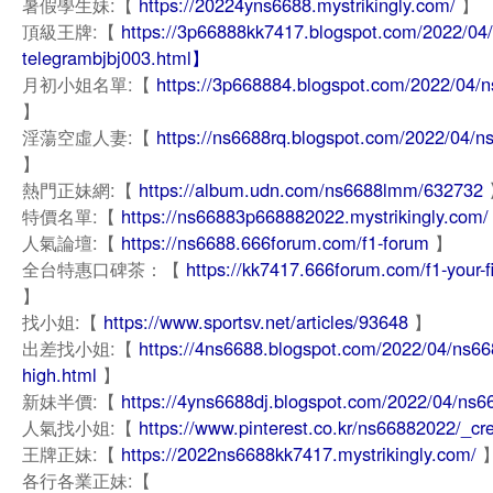
暑假學生妹:【
https://20224yns6688.mystrikingly.com/
】
頂級王牌:【
https://3p66888kk7417.blogspot.com/2022/04
telegrambjbj003.html】
月初小姐名單:【
https://3p668884.blogspot.com/2022/04/
】
淫蕩空虛人妻:【
https://ns6688rq.blogspot.com/2022/04/n
】
熱門正妹網:【
https://album.udn.com/ns6688lmm/632732
特價名單:【
https://ns66883p668882022.mystrikingly.com/
人氣論壇:【
https://ns6688.666forum.com/f1-forum
】
全台特惠口碑茶：【
https://kk7417.666forum.com/f1-your-fi
】
找小姐:【
https://www.sportsv.net/articles/93648
】
出差找小姐:【
https://4ns6688.blogspot.com/2022/04/ns66
high.html
】
新妹半價:【
https://4yns6688dj.blogspot.com/2022/04/ns6
人氣找小姐:【
https://www.pinterest.co.kr/ns66882022/_cr
王牌正妹:【
https://2022ns6688kk7417.mystrikingly.com/
各行各業正妹:【