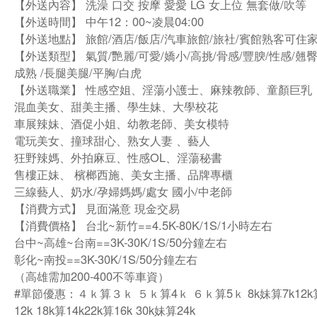
【外送內容】 洗澡 口交 按摩 愛愛 LG 女上位 無套做/吹等
【外送時間】 中午12：00~凌晨04:00
【外送地點】 旅館/酒店/飯店/汽車旅館/旅社/賓館熟客可住
【外送類型】 氣質/艷麗/可愛/嬌小/高挑/骨感/豐腴/性感/翹臀
成熟 /長腿美腿/平胸/白虎
【外送職業】 性感空姐、淫蕩小護士、麻辣教師、童顏巨乳
混血美女、甜美主播、學生妹、大學校花
車展辣妹、酒促小姐、幼教老師、美女模特
電玩美女、撞球甜心、熟女人妻 、藝人
狂野辣媽、外拍麻豆、性感OL、淫蕩秘書
售樓正妹、 檳榔西施、美女主播、品牌專櫃
三線藝人、奶水/孕婦媽媽/處女 國小/中老師
【消費方式】 見面滿意 現金交易
【消費價格】 台北~新竹==4.5K-80K/1S/1小時左右
台中~高雄~台南==3K-30K/1S/50分鐘左右
彰化~南投==3K-30K/1S/50分鐘左右
（高雄需加200-400不等車資）
#單節優惠：４ｋ算３ｋ ５ｋ算4ｋ ６ｋ算5ｋ 8k妹算7k12k算
12k 18k算14k22k算16k 30k妹算24k