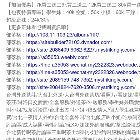
【加節優惠】7k買二送二9k買二送二 12k買二送二 30k買一
【包夜特價專區】學生妹：40k 空姐：50k 小模：60k 三線：
超級正妹：24k/30k
【更多正妹看照截圖資訊唷】
部落格：
http://103.11.103.23/album/1IIG
部落格：
https://sitebuilder72103.dynadot.com/
部落格：
http://site-2086409-9062-6227.mystrikingly.com/
部落格：
https://a35053.weebly.com/
部落格：
https://line-a35053-wechat-my2322323.webnode.
部落格：
https://line-a35053-wechat-my2322326.webnode.
部落格：
http://site-2089159-748-7352.mystrikingly.com/
部落格：
http://site-2084824-7620-3506.mystrikingly.com/
台灣外送茶莊/大台北外送/大台灣外送茶坊/看照片/看妹妹/看
茶莊/淋浴口交愛愛/全套服務/外送茶/外送服務/學生妹兼職愛
叫小姐/找茶討論區/台北出差叫小姐 /鐘點情人/個人學生妹兼
費/台北一夜情人外約/台北全套外叫/台北飯店叫小姐/吃魚喝
討論區/成人話題/兩性討論/玩XX/妹妹外約服務網/茶漁論壇
台北新竹喝茶討論區三重喝茶土城叫小姐旅館叫服務桃園龜
情人外送/鐘點情人全套S外送外約/香奈兒台北外送茶莊/香