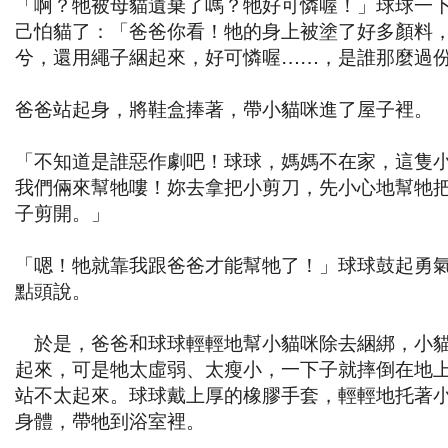
「啊？牠被母貓遺棄了嗎？牠好可憐喔！」球球一
己怕貓了：「爸爸你看！牠的身上被塗了好多顏料
兮，還用繩子綑起來，好可憐喔……，是誰那麼過
爸爸站起身，將鞋盒捧著，帶小貓咪進了屋子裡。
「不知道是誰惡作劇吧！球球，媽媽不在家，這隻
我們倆來幫牠嘍！妳去拿把小剪刀，先小心地幫牠
子剪開。」
「嗯！牠就靠我跟爸爸才能幫牠了！」球球鼓起勇
點頭說。
於是，爸爸和球球輕輕地幫小貓咪除去綑綁，小
起來，可是牠太虛弱、太瘦小，一下子就摔倒在地
站不太起來。球球戴上厚的橡膠手套，輕輕地托著
身體，帶牠到浴室裡。