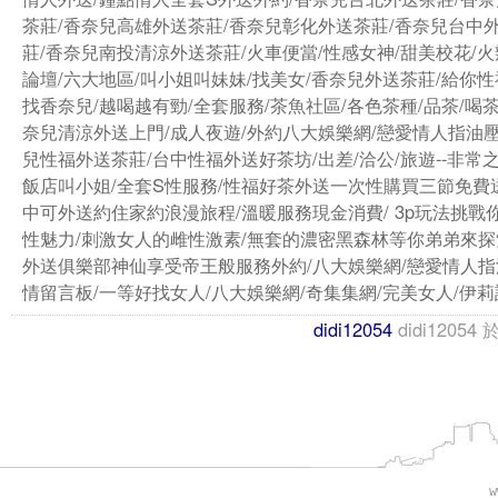
茶莊/香奈兒高雄外送茶莊/香奈兒彰化外送茶莊/香奈兒台中
莊/香奈兒南投清涼外送茶莊/火車便當/性感女神/甜美校花/火
論壇/六大地區/叫小姐叫妹妹/找美女/香奈兒外送茶莊/給你性
找香奈兒/越喝越有勁/全套服務/茶魚社區/各色茶種/品茶/喝茶
奈兒清涼外送上門/成人夜遊/外約八大娛樂網/戀愛情人指油壓
兒性福外送茶莊/台中性福外送好茶坊/出差/洽公/旅遊--非常
飯店叫小姐/全套S性服務/性福好茶外送一次性購買三節免費
中可外送約住家約浪漫旅程/溫暖服務現金消費/ 3p玩法挑戰
性魅力/刺激女人的雌性激素/無套的濃密黑森林等你弟弟來探
外送俱樂部神仙享受帝王般服務外約/八大娛樂網/戀愛情人指
情留言板/一等好找女人/八大娛樂網/奇集集網/完美女人/伊莉
didi12054
didi12054
w