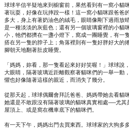
球球半信半疑地來到櫥窗前，果然看到有一窩小貓
著玩耍，好像在玩摔跤一樣！這一窩小貓咪跟爸爸
多大，身上有著奶油色的絨毛，眼睛像剛下過雨放
是一種淡淡的灰藍色；還有另一個玻璃窗裡的小貓
小，牠們都擠在一盞小燈下，窩成一團睡覺，有一
搭在另一隻的脖子上；角落裡則有一隻好胖好大的
腳朝天地翻著肚皮睡覺。
「媽媽，妳看，那一隻看起來好好笑喔！」球球說
大眼睛，隔著玻璃近距離觀察著貓咪們的一舉一動
懼也好像隨著這樣的親近，而消失了幾分。
從那天起，球球偶爾會拜託爸爸、媽媽帶她去看貓
她還是不敢跟沒有隔著玻璃的貓咪真實相處──尤其
屋頂上、或是窩在機車底下的貓咪們。
有一天下午，媽媽出門去買東西。球球家的大狗多