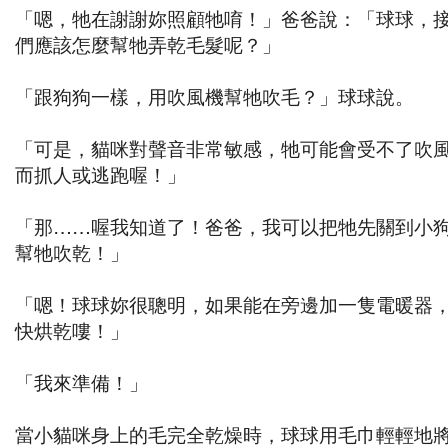
「嗯，牠在謝謝妳照顧牠唷！」爸爸說：「球球，
們應該怎麼幫牠弄乾毛髮呢？」
「跟狗狗一樣，用吹風機幫牠吹毛？」球球說。
「可是，貓咪對聲音非常敏感，牠可能會受不了吹
而抓人或逃跑喔！」
「那……喔我知道了！爸爸，我可以把牠先關到小
幫牠吹乾！」
「嗯！球球妳很聰明，如果能在旁邊加一隻電暖器
快烘乾嘍！」
「我來準備！」
當小貓咪身上的毛完全乾燥時，球球用毛巾輕輕地