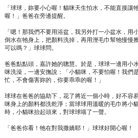
「球球，妳要小心喔！貓咪天生怕水，不能直接讓
喔！」爸爸在旁邊提醒。
「嗯！那我們不要用浴盆，我另外打一小盆水，用
倒水在牠身上，把顏料洗掉，再用溼毛巾幫牠慢慢
可以嗎？」球球問。
爸爸點點頭，嘉許她的聰慧。於是，球球一邊用小
咪洗澡，一邊安撫說：「小貓咪，不要怕喔！我們
忙，不會傷害妳的，你要乖乖的喔！」
球球在爸爸的協助下，花了將近一個小時，好不容
咪身上的顏料都洗乾淨；當球球用溫暖的毛巾將小
時，小貓咪抬起頭來，對球球喵了一聲。
「爸爸你看！牠在對我撒嬌耶！」球球好開心喔！