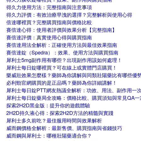
得久力使用方法：完整指南與注意事項
得久力評價：有效治療早洩的選擇？完整解析與使用心得
倍達哪裡買？完整購買指南與價格比較
賽倍達心得：使用者評價與效果分析【完整指南】
賽倍達評價：真實使用心得與購買指南
賽倍達用法全解析：正確使用方法與最佳效果指南
賽倍達錠（Spedra）：效果、使用方法與購買指南
犀利士5mg副作用有哪些？出現副作用該如何處理！
犀利士每日錠哪裡買？可在線上或實體門店購買！
樂威壯效果怎麼樣？藥師為你講解與同類壯陽藥比有哪些優
必利勁官網購買的是正品嗎？藥師為你詳細講解！
犀利士每日錠PTT網友熱議全解析：功效、用法、副作用一
犀利士每日錠藥局全攻略：價格比較、購買須知與常見QA一
探索2H2D黑金版：提升你的遊戲體驗
2H2D持久液心得：探索2H2D方法的精髓與實踐
犀利士多久前吃？最佳服用時間與效果解析
威而鋼價格全解析：最新售價、購買指南與省錢技巧
威而鋼與犀利士：哪種壯陽藥適合你？