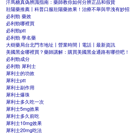
汗馬糖真偽辨識指南：藥師教你如何分辨正品和假貨
壯陽藥推薦丨科普口服壯陽藥效果！治療不舉與早洩有妙招
必利勁 藥效
必利勁哪裡買
必利勁ptt
必利勁 學名藥
大樹藥局台北門市地址丨營業時間丨電話丨最新資訊
美國黑金哪裡買？藥師講解：購買美國黑金通路有哪些吧！
必利勁成分
必利勁 犀利士
犀利士的功效
犀利士ptt
犀利士副作用
犀利士爆珠
犀利士多久吃一次
犀利士5mg效果
犀利士多久前吃
犀利士10mg效果
犀利士20mg吃法