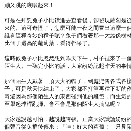
蹦又跳的嚷嚷起來！
可是在拜託兔子小比鑽進去查看後，卻發現蘿蔔是
來的。這可奇怪了，怎麼可能一夜之間冒出這麼一
誰有這種奇妙的種子呢？兔子們看著那一大叢像樹
比個子還高的蘿蔔葉，看得都呆了。
這時候兔子小比忽然想到昨天下午，村子裡來了一
陌生人。一聽完小比的話，大家紛紛記起昨天的事
那個陌生人戴著一頂大大的帽子，到處兜售各式各
子，可是秋天快結束了，大家都不打算再種下新的
奇還因為那個陌生人的東西碰到他的籬笆，而生氣
至舉起球桿亂揮。會不會是那個陌生人搞鬼呢？
大家越說越可怕，越說越誇張。正當大家議論紛紛
個聲音從兔群後傳來：「哇！好大的蘿蔔！」只見