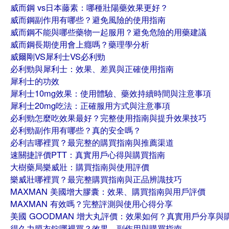
威而鋼 vs日本藤素：哪種壯陽藥效果更好？
威而鋼副作用有哪些？避免風險的使用指南
威而鋼不能與哪些藥物一起服用？避免危險的用藥建議
威而鋼長期使用會上癮嗎？藥理學分析
威爾剛VS犀利士VS必利勁
必利勁與犀利士：效果、差異與正確使用指南
犀利士的功效
犀利士10mg效果：使用體驗、藥效持續時間與注意事項
犀利士20mg吃法：正確服用方式與注意事項
必利勁怎麼吃效果最好？完整使用指南與提升效果技巧
必利勁副作用有哪些？真的安全嗎？
必利吉哪裡買？最完整的購買指南與推薦渠道
速關捷評價PTT：真實用戶心得與購買指南
大樹藥局樂威壯：購買指南與使用評價
樂威壯哪裡買？最完整購買指南與正品辨識技巧
MAXMAN 美國增大膠囊：效果、購買指南與用戶評價
MAXMAN 有效嗎？完整評測與使用心得分享
美國 GOODMAN 增大丸評價：效果如何？真實用戶分享與
得久力膜衣錠哪裡買？效果、副作用與購買指南