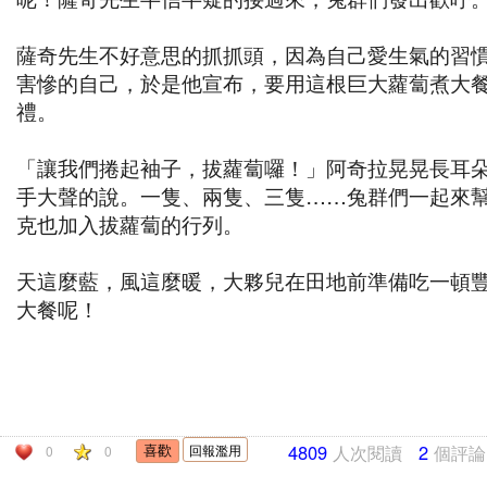
薩奇先生不好意思的抓抓頭，因為自己愛生氣的習
害慘的自己，於是他宣布，要用這根巨大蘿蔔煮大
禮。
「讓我們捲起袖子，拔蘿蔔囉！」阿奇拉晃晃長耳
手大聲的說。一隻、兩隻、三隻……兔群們一起來
克也加入拔蘿蔔的行列。
天這麼藍，風這麼暖，大夥兒在田地前準備吃一頓
大餐呢！
4809
人次閱讀
2
個評論
回報濫用
0
0