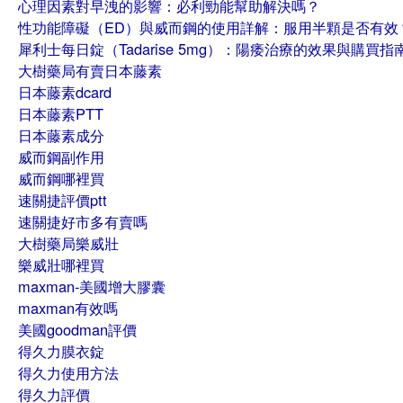
心理因素對早洩的影響：必利勁能幫助解決嗎？
性功能障礙（ED）與威而鋼的使用詳解：服用半顆是否有效
犀利士每日錠（Tadarise 5mg）：陽痿治療的效果與購買指
大樹藥局有賣日本藤素
日本藤素dcard
日本藤素PTT
日本藤素成分
威而鋼副作用
威而鋼哪裡買
速關捷評價ptt
速關捷好市多有賣嗎
大樹藥局樂威壯
樂威壯哪裡買
maxman-美國增大膠囊
maxman有效嗎
美國goodman評價
得久力膜衣錠
得久力使用方法
得久力評價