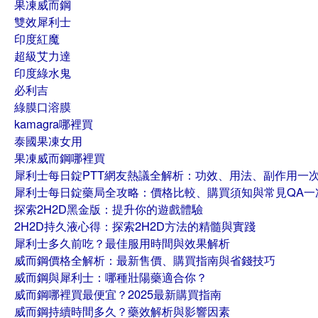
果凍威而鋼
雙效犀利士
印度紅魔
超級艾力達
印度綠水鬼
必利吉
綠膜口溶膜
kamagra哪裡買
泰國果凍女用
果凍威而鋼哪裡買
犀利士每日錠PTT網友熱議全解析：功效、用法、副作用一
犀利士每日錠藥局全攻略：價格比較、購買須知與常見QA一
探索2H2D黑金版：提升你的遊戲體驗
2H2D持久液心得：探索2H2D方法的精髓與實踐
犀利士多久前吃？最佳服用時間與效果解析
威而鋼價格全解析：最新售價、購買指南與省錢技巧
威而鋼與犀利士：哪種壯陽藥適合你？
威而鋼哪裡買最便宜？2025最新購買指南
威而鋼持續時間多久？藥效解析與影響因素