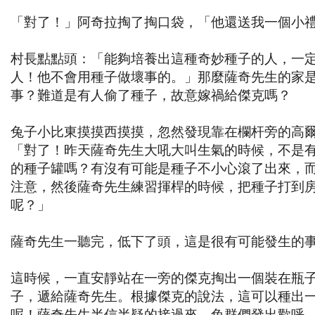
「對了！」阿奇拉掏了掏口袋，「他還送我一個小
村長點點頭：「能夠培養出這種奇妙種子的人，一
人！他不會用種子做壞事的。」那麼薩奇先生的家
事？難道是有人偷了種子，故意嫁禍給傑克嗎？
兔子小比東摸摸西摸摸，忽然發現靠在欄杆旁的高
「對了！昨天薩奇先生大吼大叫生氣的時候，不是
的種子罐嗎？有沒有可能是種子不小心滾了出來，
注意，然後薩奇先生練習揮桿的時候，把種子打到
呢？」
薩奇先生一聽完，低下了頭，這是很有可能發生的
這時候，一直安靜站在一旁的傑克掏出一個裝在瓶
子，遞給薩奇先生。根據傑克的說法，這可以種出
呢！薩奇先生半信半疑的接過來，兔群們發出歡呼