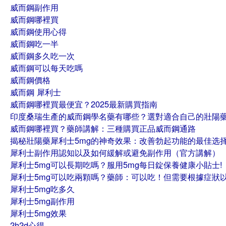
威而鋼副作用
威而鋼哪裡買
威而鋼使用心得
威而鋼吃一半
威而鋼多久吃一次
威而鋼可以每天吃嗎
威而鋼價格
威而鋼 犀利士
威而鋼哪裡買最便宜？2025最新購買指南
印度桑瑞生產的威而鋼學名藥有哪些？選對適合自己的壯陽
威而鋼哪裡買？藥師講解：三種購買正品威而鋼通路
揭秘壯陽藥犀利士5mg的神奇效果：改善勃起功能的最佳选
犀利士副作用認知以及如何緩解或避免副作用（官方講解）
犀利士5mg可以長期吃嗎？服用5mg每日錠保養健康小貼士!
犀利士5mg可以吃兩顆嗎？藥師：可以吃！但需要根據症狀
犀利士5mg吃多久
犀利士5mg副作用
犀利士5mg效果
2h2d心得