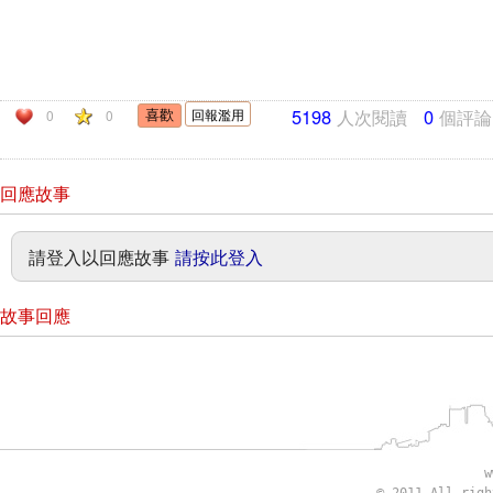
5198
人次閱讀
0
個評論
回報濫用
0
0
回應故事
請登入以回應故事
請按此登入
故事回應
w