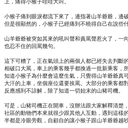
上，痛得小猴子哇哇大叫。
小猴子痛到眼淚都流下來了，邊指著山羊爺爺，邊
但是很顯然的，小猴子已經痛到不曉得自己在說些
山羊爺爺被突如其來的吼叫聲和責罵聲惹火了，一
也忍不住的回罵幾句。
這下可糟了，正在氣頭上的兩個人都已經失去判斷
相破口大罵，車上的乘客幾乎都換過一批新乘客，
知道小猴子為什麼會這麼生氣，只覺得山羊爺爺真
大汗的上車，坐個座位還要挨罵。大部分的乘客都
反應感到不諒解，除了知道一切始末的山豬司機。
可是，山豬司機正在開車，沒辦法跟大家解釋清楚
社區的動物們本來就很少跟其他人互動，遇到這樣
半都是冷眼旁觀，自顧自的讓小猴子跟山羊爺爺越