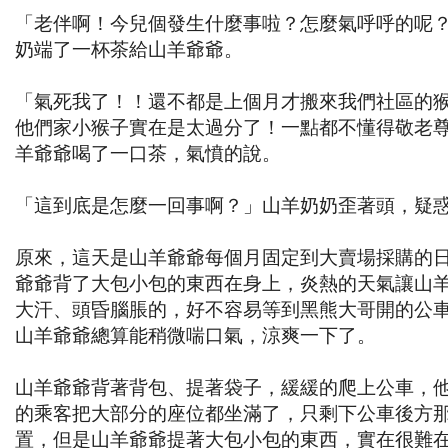
「老伴啊！今兒個發生什麼事啦？怎麼氣呼呼的呢
奶端了一杯茶給山羊爺爺。
「氣死我了！！還不都是上個月才搬來我們社區的
他們家小猴子實在是太過分了！一點都不懂得敬老
羊爺爺喝了一口茶，氣憤的說。
「這到底是怎麼一回事啊？」山羊奶奶歪著頭，疑
原來，這天是山羊爺爺每個月固定到大賣場採購的
爺爺背了大包小包的東西在身上，炎熱的天氣讓山
大汗、頭昏腦脹的，好不容易等到黑熊大哥開的公
山羊爺爺總算能稍微喘口氣，涼爽一下了。
山羊爺爺背著背包、提著袋子，緩緩的爬上公車，
的乘客把大部分的座位都坐滿了，只剩下公車後方
置，但是山羊爺爺提著大包小包的東西，實在很難