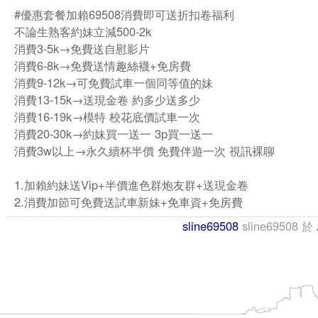
#優惠套餐加賴69508消費即可送折扣卷福利
不論生熟客約妹立減500-2k
消費3-5k→免費送自慰影片
消費6-8k→免費送情趣絲襪+免房費
消費9-12k→可免費試車一個同等值的妹
消費13-15k→送現金卷 約多少送多少
消費16-19k→模特 校花底價試車一次
消費20-30k→約妹買一送一 3p買一送一
消費3w以上→永久續杯半價 免費伴遊一次 視訊裸聊
1.加賴約妹送Vip+半價進色群炮友群+送現金卷
2.消費加節可免費送試車新妹+免車資+免房費
sline69508
sline69508
於