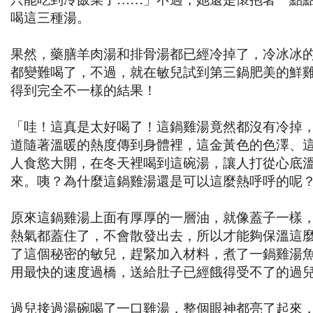
喝這三種湯。
果然，藥膳羊肉湯和排骨湯都已經冷掉了，冷冰冰
都變難喝了，不過，就在敏兒試到第三鍋肥美的鮮
得到完全不一樣的結果！
「哇！這真是太好喝了！這鍋雞湯竟然都沒有冷掉
道隨著溫暖的熱度傳到身體裡，這金黃色的色澤、
人食慾大開，在冬天裡喝到這碗湯，讓人打從心底
來。咦？為什麼這鍋雞湯還是可以這麼熱呼呼的呢
原來這鍋雞湯上面有厚厚的一層油，就像蓋子一樣
熱氣都蓋住了，不會散發出去，所以才能夠保溫這
了這個秘密的敏兒，趕緊加入材料，煮了一鍋雞湯
用最快的速度過橋，送給肚子已經餓得受不了的過
過兒接過湯碗喝了一口雞湯，整個眼神都亮了起來