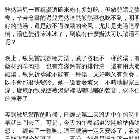
雖然過兒一直稱讚這碗米粉有多好吃，但敏兒還是
喪，辛苦念書的過兒竟然連熱飯熱菜也吃不到，明
好的熱湯，還是敵不過強勁的冷風，尤其是走過這
橋，湯也變得冷冰冰了，到底有什麼辦法可以讓湯
呢？
晚上，敏兒嘗試各種方法，煮了各種不一樣的湯，
藥材的羊肉湯，也有充滿鈣質的排骨湯，還有用大
雞湯，敏兒祈禱能不能有一種湯，又好喝又有營養
以不會那麼快變冷。她一邊看著爐火，不時地觀察
況，疲憊的敏兒聽著湯鍋裡咕嘟咕嘟的聲音，忍不
的睡著了。
等到敏兒驚醒的時候，已經是第二天將近中午的時
早就出門去了。可是，今天的午餐都還沒開始準備
想：「經過了一整晚，這三鍋湯一定又變冷了，看
只能吃到冷飯菜了……」不過，她還是懷抱著一點