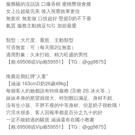
服務騷的沒話說 口爆吞精 蜜桃臀很會腰
女上位超級完美 後入視覺效果更佳
無套吹 無套做 口技超好 堅挺D奶不下垂
氣質 服務主動挑逗勾引 加節最愛
類型：大尺度、重慾、主動類型
可否無套：可（每天限2位無套）
適用對象：久未打砲、精力旺盛的男性
【賴:69508或Vip賴59551】【TG：@gg9875】
推薦近期紅牌“人妻”
【涵涵 163cmD奶26歲48kg】
每個客人約她都說有特殊服務 {舌吻 2S 冰火等..｝
妹妹本身的慾望就很大、特別難以滿足、身材不錯、
沒有生小孩、不胖不瘦的中等身材、但是奶子很軟哦！
穴淫水很多、客人回報率都是百分之九十的好
一定不能錯過的騷貨 涵涵還有在國小教書
【賴:69508或Vip賴59551】【TG：@gg9875】