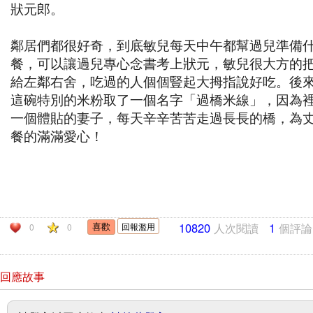
狀元郎。
鄰居們都很好奇，到底敏兒每天中午都幫過兒準備
餐，可以讓過兒專心念書考上狀元，敏兒很大方的
給左鄰右舍，吃過的人個個豎起大拇指說好吃。後
這碗特別的米粉取了一個名字「過橋米線」，因為
一個體貼的妻子，每天辛辛苦苦走過長長的橋，為
餐的滿滿愛心！
10820
人次閱讀
1
個評論
回報濫用
0
0
回應故事