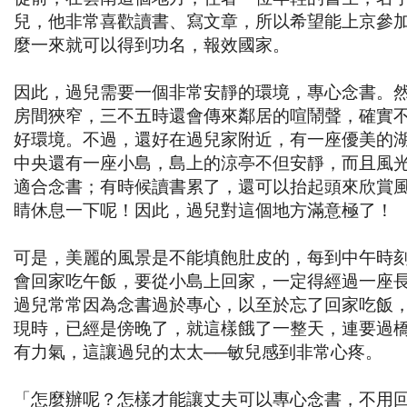
兒，他非常喜歡讀書、寫文章，所以希望能上京參
麼一來就可以得到功名，報效國家。
因此，過兒需要一個非常安靜的環境，專心念書。
房間狹窄，三不五時還會傳來鄰居的喧鬧聲，確實
好環境。不過，還好在過兒家附近，有一座優美的
中央還有一座小島，島上的涼亭不但安靜，而且風
適合念書；有時候讀書累了，還可以抬起頭來欣賞
睛休息一下呢！因此，過兒對這個地方滿意極了！
可是，美麗的風景是不能填飽肚皮的，每到中午時
會回家吃午飯，要從小島上回家，一定得經過一座
過兒常常因為念書過於專心，以至於忘了回家吃飯
現時，已經是傍晚了，就這樣餓了一整天，連要過
有力氣，這讓過兒的太太──敏兒感到非常心疼。
「怎麼辦呢？怎樣才能讓丈夫可以專心念書，不用