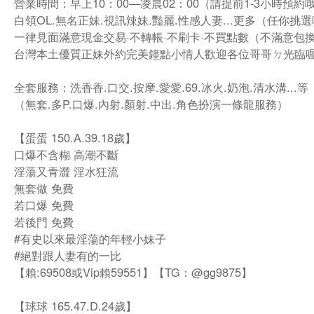
營業時間：早上10：00—凌晨02：00（請提前1-3小時預約
白領OL.無名正妹.視訊辣妹.豔麗.性感人妻...更多（任你挑
一律見面滿意現金交易·不轉帳·不刷卡·不買點數（不滿意包
台灣本土優質正妹外約完美鐘點小情人歡迎各位哥哥ㄉ光臨
全套服務：洗香香.口交.按摩.愛愛.69.冰火.奶泡.清水溝...等
（無套.多P.口爆.內射.顏射.中出.角色扮演一條龍服務）
【蛋蛋 150.A.39.18歲】
口爆不含糊 高潮不斷
淫蕩又青澀 淫水狂流
無套做 免費
若口爆 免費
若後門 免費
#有史以來最淫蕩的年輕小妹子
#絕對跟人妻有的一比
【賴:69508或Vip賴59551】【TG：@gg9875】
【球球 165.47.D.24歲】