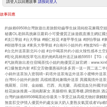
請登入以回應故事
請按此登入
故事回應
約妹賴69508台灣旅遊出差旅館幼齒學生妹清純校花兼職空
秘書OL老師高挑麻豆蘿莉小可愛優質正妹遊戲直播主網紅國
#淡江學姐 #台大學妹 #輔仁校花 #逢甲學生妹 #靜怡學妹 #
#樹德學生妹 #東吳大學學姐 #台南叫小姐外約 #無套NS一
#台北外送茶新北叫小姐 #台中喝茶外約小姐火辣性感本土空
#彰化員林南投草屯出差約炮#高雄外送正妹賴59551【TG：@g
#汽旅商旅出差住宿喝茶找小姐約炮優質正妹官網：www.kin67
#口爆無套內射 #肛交舌吻優惠福利多多買一送一買二送二半
小錦外送茶加入密我唷~莉塔外送茶海盜外送茶小蜜蜂外送茶
台灣叫小姐外約旅館 高檔精選純兼職外送茶 異國風情外送茶
俄羅斯、日韓、金絲貓、巴西、烏克蘭、高檔混血兒外國洋
校花妹妹推薦→清純鄰家女.美腿模特.氣質專櫃.調情教師.酒
台灣約妹賴69508喝茶給你最美ㄉ享受正妹高檔尤物好康觸
無套肛交伊情人優質外約處女妹大奶人妻熟女氣質或者Vip賴59