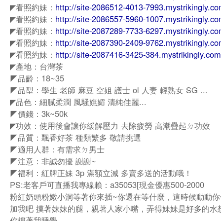
◤看照約妹：
http://site-2086512-4013-7993.mystrikingly.co
◤看照約妹：
http://site-2086557-5960-1007.mystrikingly.co
◤看照約妹：
http://site-2087289-7733-6297.mystrikingly.co
◤看照約妹：
http://site-2087390-2409-9762.mystrikingly.co
◤看照約妹：
http://site-2087416-3425-384.mystrikingly.com
◤產地：台灣茶
◤品齡：18~35
◤品型：學生 老師 麻豆 空姐 護士 ol 人妻 輕熟女 SG ...
◤品色：細膩柔潤 風騷嫵媚 清純佳麗...
◤價錢：3k~50k
◤功效：使用後會讓你緩解壓力 去除疲勞 高潮疊起ㄉ功效
◤品質：飄香好茶 種類繁多 敬請挑選
◤適用人群：有需求ㄉ男士
◤注意：非誠勿擾 謝謝~
◤福利：紅牌正妹 3p 滿額立減 多賣多送的活動哦！
PS:老客戶可直播我專線賴：a35053[現金優惠500-2000
粉紅奶頭粉嫩小洞等著你來插~你還在等什麼，這時候動動你
加我吧 摸著妹妹的腿，親著人家小嘴，弄得妹妹是好多的水
你樓著我睡覺