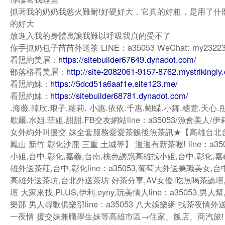
抓著我的奶奶我慾火難耐!好硬好大，它真的好粗，是用了什
的好大
放進入我的身體裏讓我難以呼吸我真的受不了
你手抓奶包子苗苗外送茶 LINE：a35053 WeChat: my2322
看照約美眉：
https://sitebuilder67649.dynadot.com/
部落格看美眉：
http://site-2082061-9157-8762.mystrikingly
看照約妹：
https://5dcd51a6aaf1e.site123.me/
看照約妹：
https://sitebuilder68781.dynadot.com/
.海薇.韓欣.琅子.蘿莉. 小惠.依依.千惠.蝴蝶.小舞.糖萱.天心.
歇爾.水姐.菲姐.甜甜.FB交友網站line：a35053/漁會美人/
女外約外叫援交 妹全套服務愛愛茶飯後魚茶訊★【高雄台北
鳳山 新竹 彰化沙鹿 三重 土城等】 週週有新茶喔! line：a35
小姐,台中,彰化,嘉義,台南,桃色誘惑高雄找小姐,台中,彰化,嘉
雄外送茶莊,台中,彰化line：a35053,葡萄大外送兼職美女,
高雄外送茶坊,台北外送茶坊 好茶分享,AV女優,吃魚喝茶論壇
壇 大家來找,PLUS,伊利,eyny,玩美情人line：a35053,男人
樂部 男人尋歡俱樂部line：a35053 八大娛樂網 找茶夜情
一夜情 援交妹兼職學生妹等高雄市區→住家、飯店、商汽旅!