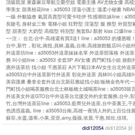
頂級凱渥 東森麻豆華航立榮空姐 電臺主播 AV尤物女優 高檔
學美女 甜美校花line：a35053 淫蕩小護士 溫柔小秘書 NB
一鏃 外貌協會 氣質高貴型可愛卡哇伊 性感潮吹妹line：a350
長睫毛 身材金三角 電梯小姐 狂野型 淫蕩型 服 務型 外貿型
型 甜美型 大奶型 高檔型 特別型 無套BJ 顏射 kiss 口爆line：
~~注： 台北-台中-高雄還有買3送1 line：a35053 的優惠喔
台中,新竹，彰化,南投,員林,嘉義,台南,高雄旅館飯店叫小姐
外送茶坊line：a35053外送茶妹妹名單 外送茶部落格 外送
務 叫小姐line：a35053 全套3P AV女優 西門町找小姐 旅
惠外送茶坊 找小姐 千惠茶莊 A片下載日本AV女生台北外送茶l
a35053台中外送茶新竹外送茶 彰化外送茶 員林叫小姐高雄
美容護膚 桑拿全套外送台北新莊雅緹找小姐/板橋金色年代
門町找小姐喝茶服務台北士林板橋土城喝茶line：a35053留
外送美女外送GTO台中外送茶台北援交外約全套服務,台中,彰
竹,台灣外送茶莊line：a35053,藍齊兒外送茶,台中茶裏王,
色誘惑嘉義, line：a35053台南,高雄一夜情人外約上百位佳
蘇菲,水靈,溫蒂,小果,歪歪,amy,薇薇,依晨,千惠,韓欣,佳琪,
didi12054
didi12054
於