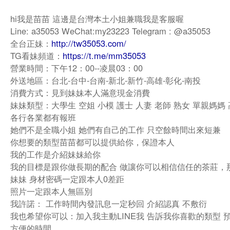
hi我是苗苗 這邊是台灣本土小姐兼職我是客服喔
Line: a35053 WeChat:my23223 Telegram : @a35053
全台正妹：
http://tw35053.com/
TG看妹頻道：
https://t.me/mm35053
營業時間：下午12：00--凌晨03：00
外送地區：台北-台中-台南-新北-新竹-高雄-彰化-南投
消費方式：見到妹妹本人滿意現金消費
妹妹類型：大學生 空姐 小模 護士 人妻 老師 熟女 單親媽媽
各行各業都有報班
她們不是全職小姐 她們有自己的工作 只空餘時間出來短兼
你想要的類型苗苗都可以提供給你，保證本人
我的工作是介紹妹妹給你
我的目標是跟你做長期的配合 做讓你可以相信信任的茶莊，
妹妹 身材密碼一定跟本人0差距
照片一定跟本人無區別
我許諾： 工作時間內發訊息一定秒回 介紹認真 不敷衍
我也希望你可以：加入我主動LINE我 告訴我你喜歡的類型 
方便的時間