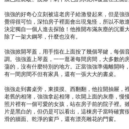
強強的好奇心立刻被這老房子給激發起來，但是強
覺得很可怕，深怕房子裡面會出現鬼怪，所以不敢
決定獨自一個人進去探險！他推開布滿灰塵的沉重
除了一架大鋼琴，什麼也沒有。
強強掀開琴蓋，用手指在上面按了幾個琴鍵，每個
調。強強蓋上琴蓋，一一逛著每間房間，大多數的
蕩的，沒有什麼特別的地方。正當強強準備離開時
有一間房間不但有家具，還有一張大大的書桌。
強強走到書桌旁，東摸摸、西翻翻，他拉開抽屜，
老舊的相簿，強強拿起相簿，吹開上面的灰塵，慢
照片裡有一個可愛的女孩，站在房子前的院子裡。
片是黑白的，但仍是可以看出，這棟房子當時確實
滑的牆面、乾淨的窗戶，還有漂亮雕花的門窗。