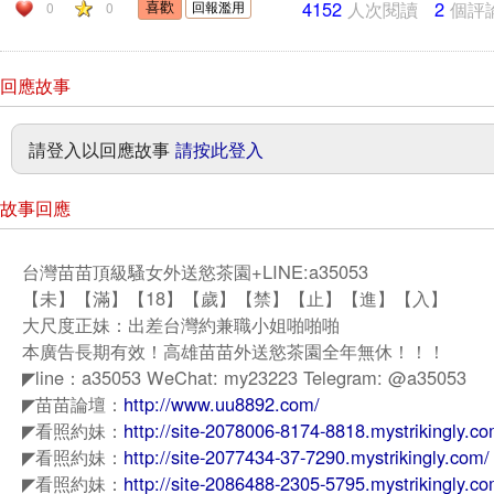
4152
人次閱讀
2
個評
回報濫用
0
0
回應故事
請登入以回應故事
請按此登入
故事回應
台灣苗苗頂級騷女外送慾茶園+LINE:a35053
【未】【滿】【18】【歲】【禁】【止】【進】【入】
大尺度正妹：出差台灣約兼職小姐啪啪啪
本廣告長期有效！高雄苗苗外送慾茶園全年無休！！！
◤line：a35053 WeChat: my23223 Telegram: @a35053
◤苗苗論壇：
http://www.uu8892.com/
◤看照約妹：
http://site-2078006-8174-8818.mystrikingly.co
◤看照約妹：
http://site-2077434-37-7290.mystrikingly.com/
◤看照約妹：
http://site-2086488-2305-5795.mystrikingly.co