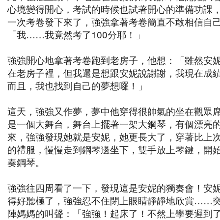
心境變得開心，考試的時候也試著開心的準備功課
一次考卷發下來了，強強拿著考卷簡直不敢相信自
「我……我竟然考了100分耶！」
強強開心地拿著考卷跑到老房子，他想：「雖然安
在老房子裡，但我還是想跟安妮說謝謝，我現在成
而且，我也找到自己的夢想囉！」
這天，強強又作夢，夢中他穿得很帥氣的坐在觀眾
是一個大舞台，舞台上擺著一架大鋼琴，有個漂亮
來，強強發現她就是安妮，她更長大了，穿著比上
的禮服，慢慢走到鋼琴邊坐下，雙手放上琴鍵，開
奏鋼琴。
強強往四周看了一下，發現這是安妮的獨奏會！安
得好聽極了，強強忍不住閉上眼睛靜靜地欣賞……
陣媽媽的叫聲：「強強！起床了！不然上學要遲到