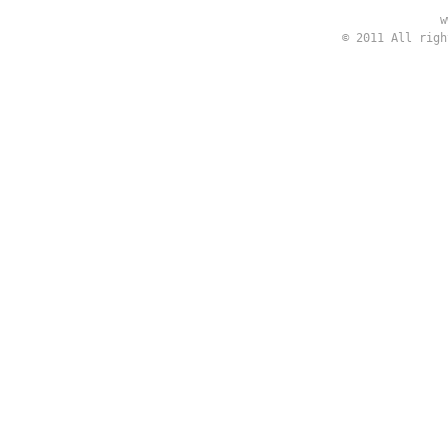
w
© 2011 All rig