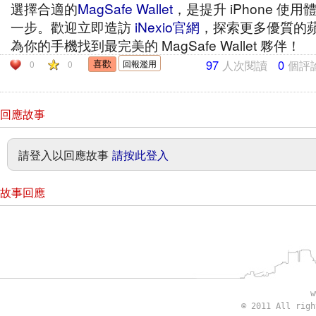
選擇合適的
MagSafe Wallet
，是提升 iPhone 使
一步。歡迎立即造訪
iNexio官網
，探索更多優質的
為你的手機找到最完美的 MagSafe Wallet 夥伴！
97
人次閱讀
0
個評
回報濫用
0
0
回應故事
請登入以回應故事
請按此登入
故事回應
w
© 2011 All rig