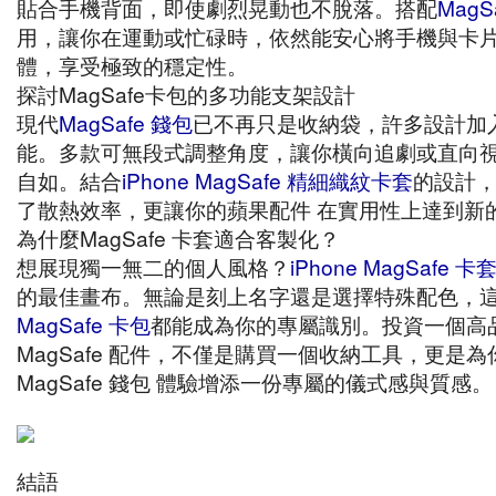
貼合手機背面，即使劇烈晃動也不脫落。搭配
MagS
用，讓你在運動或忙碌時，依然能安心將手機與卡
體，享受極致的穩定性。
探討MagSafe卡包的多功能支架設計
現代
MagSafe 錢包
已不再只是收納袋，許多設計加
能。多款可無段式調整角度，讓你橫向追劇或直向
自如。結合
iPhone MagSafe 精細織紋卡套
的設計
了散熱效率，更讓你的蘋果配件 在實用性上達到新
為什麼MagSafe 卡套適合客製化？
想展現獨一無二的個人風格？
iPhone MagSafe 卡
的最佳畫布。無論是刻上名字還是選擇特殊配色，
MagSafe 卡包
都能成為你的專屬識別。投資一個高
MagSafe 配件，不僅是購買一個收納工具，更是為
MagSafe 錢包 體驗增添一份專屬的儀式感與質感。
結語