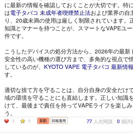
に最新の情報を確認しておくことが大切です。特
は
電子タバコ 未成年者喫煙禁止法
および業界の自
り、20歳未満の使用は厳しく制限されています。
知識とマナーを持つことが、スマートなVAPEユ
件です。
こうしたデバイスの処分方法から、2026年の最新
安全性の高い機種の選び方まで、多角的な視点で
しているのが、
KYOTO VAPE 電子タバコ 最新情
す。
適切な捨て方を守ることは、自分自身の安全だけ
域の環境を守ることにも直結します。正しい知識
けて、最後まで責任を持ってVAPEライフを楽し
う。
77
人次閱讀
0
個評
回報濫用
0
0