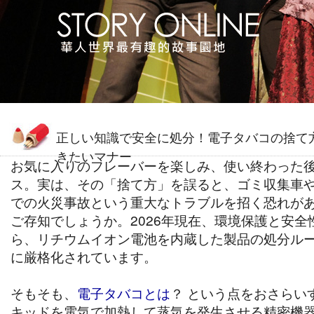
正しい知識で安全に処分！電子タバコの捨て
きたいマナー
お気に入りのフレーバーを楽しみ、使い終わった
ス。実は、その「捨て方」を誤ると、ゴミ収集車
での火災事故という重大なトラブルを招く恐れが
ご存知でしょうか。2026年現在、環境保護と安全
ら、リチウムイオン電池を内蔵した製品の処分ル
に厳格化されています。
そもそも、
電子タバコとは
？ という点をおさらい
キッドを電気で加熱して蒸気を発生させる精密機