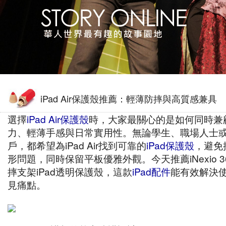
iPad Air保護殼推薦：輕薄防摔與高質感兼具
選擇
iPad Air保護殼
時，大家最關心的是如何同時兼
力、輕薄手感與日常實用性。無論學生、職場人士
戶，都希望為iPad Air找到可靠的
iPad保護殼
，避免
形問題，同時保留平板優雅外觀。今天推薦iNexio 3
摔支架iPad透明保護殼，這款
iPad配件
能有效解決
見痛點。