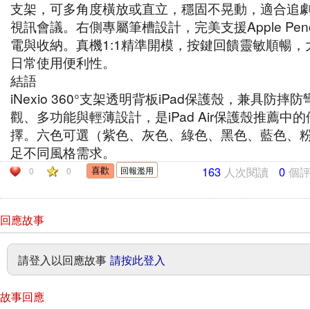
支架，可多角度橫放或直立，穩固不晃動，適合追
視訊會議。右側專屬筆槽設計，完美支援Apple Penc
電與收納。真機1:1精準開模，按鍵回饋靈敏順暢，
日常使用便利性。
結語
iNexio 360°支架透明背板iPad保護殼，兼具防摔
觀、多功能與輕薄設計，是iPad Air保護殼推薦中
擇。六色可選（紫色、灰色、綠色、黑色、藍色、
足不同風格需求。
163
人次閱讀
0
個
回報濫用
0
0
回應故事
請登入以回應故事
請按此登入
故事回應