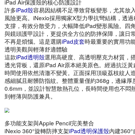
iPad Air保護殼的核心防護設計
許多
iPad殼
容易因結構不足導致背板變形，尤其放
風險更高。iNexio採用獨家X型力學抗彎結構，透
支撐，有效分散受力，大幅降低iPad變形風險。四
與鏡頭護甲設計，更提供全方位的防摔保障，讓日
不再是煩惱。這是選購
iPad皮套
時最重要的實用功
透明美觀與輕薄舒適體驗
這款
iPad透明殼
選用高硬度、高透明壓克力材質，搭
透光背板，還原iPad Air原本絕美原色。經過抗泛
時間使用依然清澈不變黃。正面採用頂級荔枝紋人
感細膩且耐髒防指紋。整體重量僅約368g，邊緣厚
0.6mm，並設計智慧散熱孔位，長時間使用也不悶
到輕薄與防護兼具。
多功能支架與Apple Pencil完美整合
iNexio 360°旋轉防摔支架
iPad透明保護殼
內建360