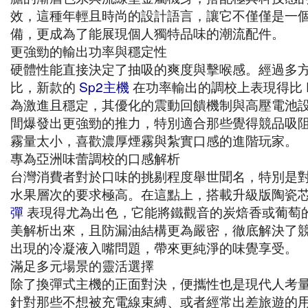
效，這種年輕且時尚的設計語言，讓它不僅僅是一
備，更成為了能展現個人獨特品味的潮流配件。
更強勁的輸出功率與穩定性
硬體性能直接決定了抽吸的爽度與擊喉感。經過多
比，新款的
Sp2主機
在功率輸出的調校上表現得比 R
為激進且穩定，其優化的震動回饋機制與高壓電池
間爆發出更強勁的推力，特別適合那些覺得競品吸
霧量太小，喜歡濃厚煙霧與紮實口感的進階玩家。
專為亞洲味蕾調校的口感解析
台灣消費者對於口味的挑剔程度舉世聞名，特別是
水果層次的要求極高。在這點上，搭載升級版陶瓷
彈
表現得尤為出色，它能將鐵觀音的炭焙香或葡萄
美解析出來，且防漏油結構更為嚴密，徹底解決了
出現的冷凝液入嘴問題，帶來更純淨的味覺享受。
滿足多元場景的靈活選擇
除了換彈式主機的正面對決，便攜性也是現代人考
針對那些不想被充電線束縛、或者經常出差旅遊的