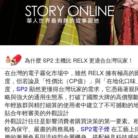
為什麼 SP2 主機比 RELX 更適合台灣玩家！
在台灣的電子霧化市場中，雖然 RELX 擁有極高的
度，但若論及「性價比（CP值）」與「在地化口味
度，
SP2
顯然更懂得台灣玩家的需求，它憑藉著親
略與強大的通用生態系，打破了國際大牌的高價壟
年輕族群與精打細算的使用者中建立了不可撼動的
貼合年輕審美的外觀設計
外觀設計往往是影響消費者購買決策的第一要素。
較為保守、嚴肅的商務風格，
SP2電子煙
在工藝上
膽的漸層色系與流線型金屬機身，搭配極具科技感