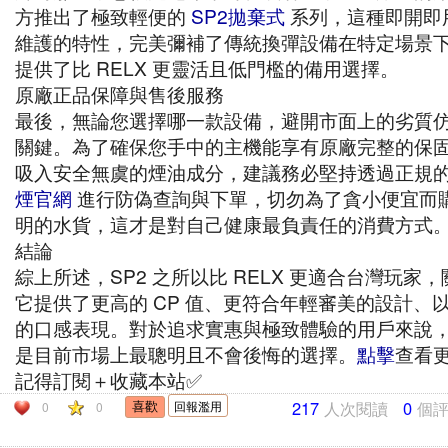
方推出了極致輕便的
SP2拋棄式
系列，這種即開即
維護的特性，完美彌補了傳統換彈設備在特定場景
提供了比 RELX 更靈活且低門檻的備用選擇。
原廠正品保障與售後服務
最後，無論您選擇哪一款設備，避開市面上的劣質
關鍵。為了確保您手中的主機能享有原廠完整的保
吸入安全無虞的煙油成分，建議務必堅持透過正規
煙官網
進行防偽查詢與下單，切勿為了貪小便宜而
明的水貨，這才是對自己健康最負責任的消費方式
結論
綜上所述，SP2 之所以比 RELX 更適合台灣玩家
它提供了更高的 CP 值、更符合年輕審美的設計、
的口感表現。對於追求實惠與極致體驗的用戶來說，S
是目前市場上最聰明且不會後悔的選擇。
點擊
查看
記得訂閱＋收藏本站✅
217
人次閱讀
0
個
回報濫用
0
0