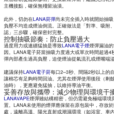
主機接點，確保無殘留油漬。
此外，切勿在
LANA菸彈
尚未完全插入時就開始抽吸
負壓不均造成煙油倒流。正確做法是「對準、吸附
認」三步驟，確保密封完整。
控制抽吸節奏：防止負壓過大
過度用力或連續猛抽是導致
LANA電子煙
煙彈漏油的
因。LANA電子菸當抽吸力度過大或單次時間超過4
彈內部產生過高負壓，迫使煙油從氣流孔或煙嘴端
建議保持
LANA電子菸
每口2–3秒、間隔2秒以上的
讓棉芯有足夠時間回油。尤其在煙彈使用後段（剩餘約
油時），更應避免猛抽，以維持導油平衡。
妥善存放與攜帶：減少物理與環境干
LANAVAPE
煙彈雖結構精密，但仍需避免極端環境
置。LANA未使用的煙彈應保留在原包裝中，存放
處，遠離高溫、陽光直射或潮濕環境（如浴室、車