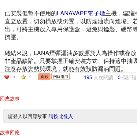
已安裝但暫不使用的
LANAVAPE電子煙
主機，建議
直立放置，切勿橫放或倒置，以防煙油流向煙嘴。
出，可將主機放入專用保護盒，避免與鑰匙、硬幣
擠壓。
總結來說，LANA煙彈漏油多數源於人為操作或存
非產品缺陷。只要掌握正確安裝方式、保持適中抽
注意存放姿勢與環境，就能有效預防漏油問題。
195
人次閱讀
0
個評論
回報濫用
0
0
回應故事
請登入以回應故事
請按此登入
故事回應