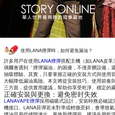
使用LANA煙彈時，如何避免漏油？
許多用戶在使用
LANA煙彈
搭配主機（如LANA皮革
偶爾會遇到「煙彈漏油」的困擾，不僅弄髒設備，
抽吸體驗。其實，只要掌握正確的安裝方式與使用
大幅降低漏油風險。本文將從安裝技巧、使用節奏
三方面，提供實用建議，幫助你享受乾淨、穩定的
正確安裝與更換：避免密封失效
LANAVAPE煙彈
採用磁吸式設計，安裝時務必確認
機接口。LANA菸彈若未對準或輕微歪斜，會導致
煙油容易從縫隙滲出。更換新煙彈前，建議先用乾