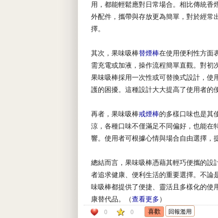
用，都能輕鬆應對日常場合。相比傳統香
外配件，攜帶與存放更為簡單，對於經常
擇。
其次，果味吸棒
替煙棒
在使用便利性方面
需充電或加液，操作流程簡單直觀。對初
果味吸棒採用一次性或可替換式設計，使
護的困擾。這種設計大大提高了使用者的
再者，果味吸棒
戒煙棒
的多樣口味也是其
涼，各種口味不僅滿足不同偏好，也能在
響。使用者可根據心情與場合自由選擇，
總結而言，果味吸棒憑藉其輕巧便攜的設
者追求健康、便利生活的重要選擇。不論
味吸棒都提供了便捷、靈活且多樣化的使
康替代品。（
查看更多
）
回報濫用
0
0