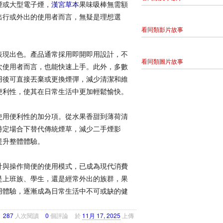
煙或大型電子煙，
漢宮草本
果味吸棒無需額
出行或外出的使用者而言，無疑是理想選
看同類影片故事
表現出色。產品通常採用即開即用設計，不
看同類圖片故事
次使用者而言，也能快速上手。此外，多數
用後可直接丟棄或更換煙彈，減少清潔和維
便利性，使其在日常生活中更加輕鬆愉快。
使用便利性的加分項。從水果香甜到薄荷清
特定場合下替代傳統煙草，減少二手煙影
提升整體體驗。
計與操作簡便的使用模式，已成為現代消費
是上班族、學生，還是經常外出的族群，果
用體驗，逐漸成為日常生活中不可或缺的健
287
人次閱讀
0
個評論
於
11月 17, 2025
上傳