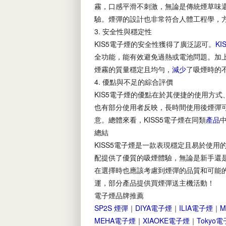
霧，口感平滑不刺激，無論是傳統煙草味
驗。煙彈的設計也非常符合人體工程學，
3. 安全性與穩定性
KIS5電子煙的安全性獲得了廣泛認可。
KI
全功能，能有效避免過熱或電池問題。加
煙霧的質量穩定且均勻，
減少
了吸煙時的
4. 優點與不足的綜合評價
KIS5電子煙的優點在於其便捷的使用方
也有部分使用者反映，長時間使用後煙彈
意。總體來看，KISS5電子煙在同類
產品
總結
KISS5電子煙是一款表現穩定且易於使用的
配提供了優質的吸煙體驗，無論是新手還
在選擇時也應該考慮到煙彈的品質和可能
運，部分產品提供買煙彈送主機活動！
電子煙品牌推薦
SP2S 煙彈
｜
DIYA電子煙
｜
ILIA電子煙
｜
M
MEHA電子煙
｜
XIAOKE電子煙
｜
Tokyo