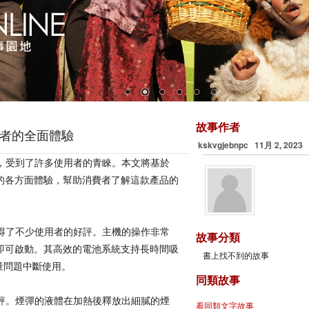
故事作者
用者的全面體驗
kskvgjebnpc 11月 2, 2023
，受到了許多使用者的青睞。本文將基於
的各方面體驗，幫助消費者了解這款產品的
得了不少使用者的好評。主機的操作非常
故事分類
即可啟動。其高效的電池系統支持長時間吸
書上找不到的故事
量問題中斷使用。
同類故事
評。煙彈的液體在加熱後釋放出細膩的煙
看同類文字故事