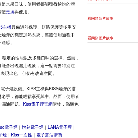
還是水果口味，使用者都能獲得愉悅的體
方便
更換
與使用。
看同類影片故事
S5主機
具備過熱保護、短路保護等多重安
上煙彈的穩定加熱系統，整體使用過程中，
看同類圖片故事
不適感。
式、穩定的性能以及多種口味的選擇。然而，
可能會出現漏油現象，這一點需要特別注
中表現出色，但仍有改進空間。
電子煙設備。KISS主機與KISS煙彈的搭
是老手，都能輕鬆享受其中。然而，使用者
的漏油問題。
Kiss電子煙官網
購物，滿額免
so電子煙
｜
悅刻電子煙
｜
LANA電子煙
｜
電子煙
｜
Kiss一次性
｜
電子菸油購買