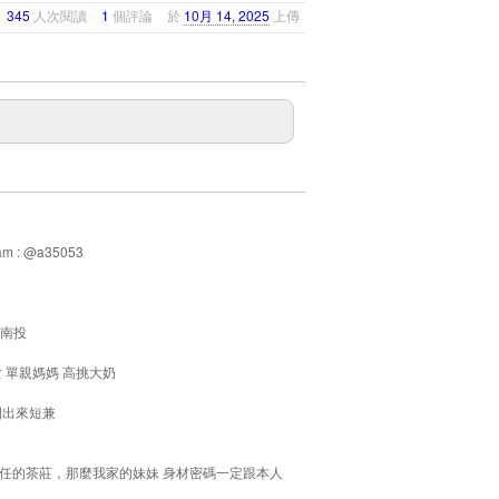
345
人次閱讀
1
個評論
於
10月 14, 2025
上傳
ram : @a35053
-南投
女 單親媽媽 高挑大奶
間出來短兼
任的茶莊，那麼我家的妹妹 身材密碼一定跟本人