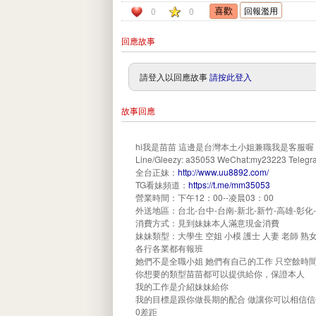
回報濫用
0
0
回應故事
請登入以回應故事
請按此登入
故事回應
hi我是苗苗 這邊是台灣本土小姐兼職我是客服喔
Line/Gleezy: a35053 WeChat:my23223 Teleg
全台正妹：
http://www.uu8892.com/
TG看妹頻道：
https://t.me/mm35053
營業時間：下午12：00--凌晨03：00
外送地區：台北-台中-台南-新北-新竹-高雄-彰化
消費方式：見到妹妹本人滿意現金消費
妹妹類型：大學生 空姐 小模 護士 人妻 老師 熟
各行各業都有報班
她們不是全職小姐 她們有自己的工作 只空餘時
你想要的類型苗苗都可以提供給你，保證本人
我的工作是介紹妹妹給你
我的目標是跟你做長期的配合 做讓你可以相信信
0差距