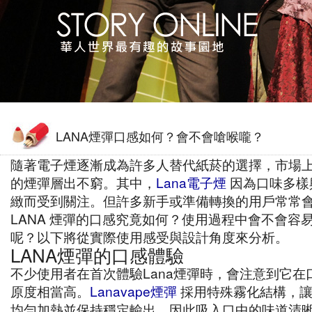
LANA煙彈口感如何？會不會嗆喉嚨？
隨著電子煙逐漸成為許多人替代紙菸的選擇，市場
的煙彈層出不窮。其中，
Lana電子煙
因為口味多樣
緻而受到關注。但許多新手或準備轉換的用戶常常
LANA 煙彈的口感究竟如何？使用過程中會不會容
呢？以下將從實際使用感受與設計角度來分析。
LANA煙彈的口感體驗
不少使用者在首次體驗Lana煙彈時，會注意到它在
原度相當高。
Lanavape煙彈
採用特殊霧化結構，讓
均勻加熱並保持穩定輸出，因此吸入口中的味道清