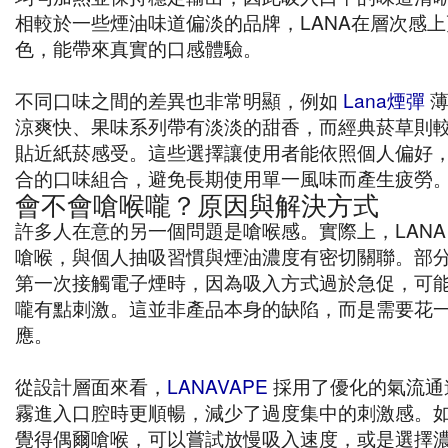
相較於一些煙油味道偏淡的品牌，LANA在層次感
色，能帶來真實的口感體驗。
不同口味之間的差異也非常明顯，例如
Lana煙彈
薄
涼爽快、果味系列帶有淡淡的甜香，而經典菸草則
貼近紙菸感受。這些選擇讓使用者能依照個人偏好
合的口味組合，避免長期使用單一風味而產生疲勞
會不會嗆喉嚨？原因與解決方式
許多人在意的另一個問題是嗆喉感。實際上，LANA
嗆喉，與個人抽吸習慣與煙油濃度有密切關聯。部
第一次接觸電子煙時，因為吸入方式過於急促，可
嚨有點刺激。這並非產品本身的缺陷，而是需要花
應。
從設計層面來看，
LANAVAPE
採用了優化的氣流通
霧進入口腔時更順暢，減少了過度集中的刺激感。
覺得偶爾嗆喉，可以嘗試放慢吸入速度，或是選擇