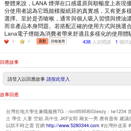
整體來說，LANA 煙彈在口感還原與順暢度上表現
分使用者認為它既能模擬紙菸的真實感，又有更多
選擇。至於是否嗆喉，通常與個人吸入習慣與煙油
而非產品本身問題。若搭配正確的使用方式與挑選
Lana電子煙能為消費者帶來舒適且多樣化的使用體
438
人次閱讀
1
個評
回報濫用
0
0
回應故事
請登入以回應故事
請按此登入
故事回應
台灣在地大學生兼職服務TG：nini9595和Gleezy：tw1234
士 學生 人妻 空姐 高中生 JKF女郎 兩女一男 應有盡有 建
以防不時之需 官網
http://www.5280344.com
#台灣外送茶 