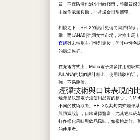
質，不僅防滑也減少指紋殘留，整體質感
手操作毫無負擔，非常適合日常攜帶。
相較之下，RELX的設計更偏向圓潤精緻
掌；而LANA則強調女性市場，常推出馬
官網
雖未特別主打性別定位，但其中性色
的廣泛族群。
在充電方式上，Meha電子煙多採用磁吸式U
和LANA的類似設計相比，使用體驗相近，
強，不易脫落。
煙彈技術與口味表現的
煙彈是決定電子煙使用品質的核心，而Meh
不同的技術取向。RELX以其封閉式煙彈
與防漏設計，口味選擇豐富，尤其經典菸草
打多樣化果味與飲品風味，如蜜桃烏龍、
的使用者。