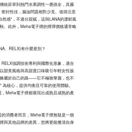
傳統菸草到熱門水果調性一應俱全，其霧
，密封性佳，漏油問題相對少見。值得注意
自然感"，不過分甜膩，這與LANA的濃郁風
秋。此外，Meha電子煙的煙彈價格通常略
NA、RELX)有什麼差別？
RELX強調技術專利與國際化形象，適合
則以甜美風格與高甜度口味吸引年輕女性族
一條屬於自己的路——它不極致華麗，也不
" 為核心，提供均衡且可靠的使用體驗。
，Meha電子煙都展現出成熟且成熟的產
的消費者而言，Meha電子煙無疑是一個
子煙與其他品牌的差異，您將更能釐清自身