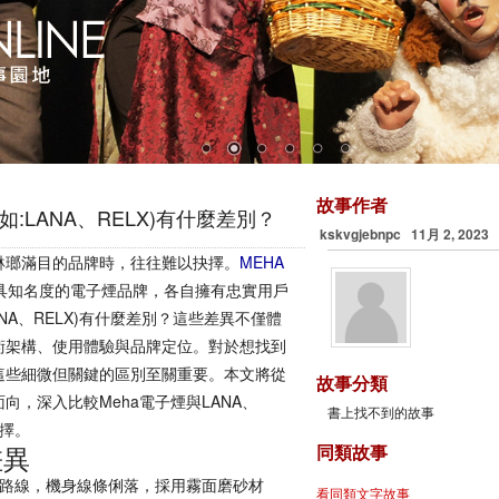
故事作者
如:LANA、RELX)有什麼差別？
kskvgjebnpc 11月 2, 2023
琳瑯滿目的品牌時，往往難以抉擇。
MEHA
頗具知名度的電子煙品牌，各自擁有忠實用戶
ANA、RELX)有什麼差別？這些差異不僅體
術架構、使用體驗與品牌定位。對於想找到
這些細微但關鍵的區別至關重要。本文將從
故事分類
，深入比較Meha電子煙與LANA、
書上找不到的故事
選擇。
差異
同類故事
路線，機身線條俐落，採用霧面磨砂材
看同類文字故事