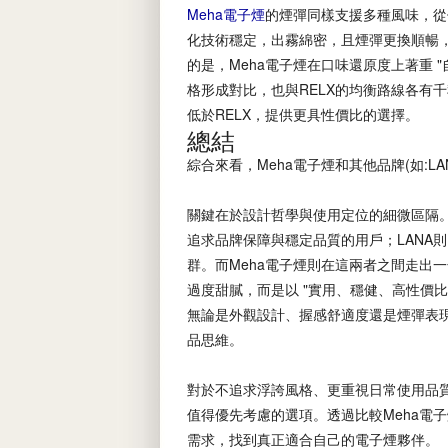
Meha電子煙
的煙彈同樣支援多種風味，從
化技術穩定，出霧綿密，且煙彈更換順暢
的是，Meha電子煙在口味還原度上著重 "
格形成對比，也與RELX的均衡路線各有千
低於RELX，提供更具性價比的選擇。
總結
綜合來看，Meha電子煙和其他品牌(如:LA
關鍵在於設計哲學與使用定位的細微區隔。
追求品牌保障與穩定品質的用戶；LANA
群。而Meha電子煙則在這兩者之間走出
過度甜膩，而是以 "實用、穩健、高性價比
無論是外觀設計、握感舒適度還是煙彈表現
品思維。
對於不追求浮誇風格、更重視日常使用品質
值得優先考慮的選項。透過比較Meha電
需求，找到真正適合自己的電子煙夥伴。