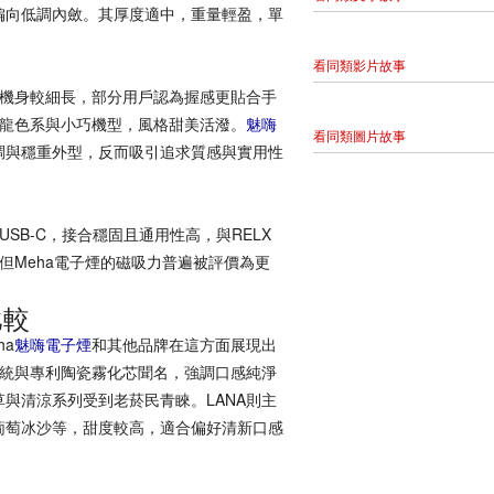
偏向低調內斂。其厚度適中，重量輕盈，單
看同類影片故事
，機身較細長，部分用戶認為握感更貼合手
卡龍色系與小巧機型，風格甜美活潑。
魅嗨
看同類圖片故事
調與穩重外型，反而吸引追求質感與實用性
SB-C，接合穩固且通用性高，與RELX
但Meha電子煙的磁吸力普遍被評價為更
比較
a
魅嗨電子煙
和其他品牌在這方面展現出
系統與專利陶瓷霧化芯聞名，強調口感純淨
與清涼系列受到老菸民青睞。LANA則主
葡萄冰沙等，甜度較高，適合偏好清新口感