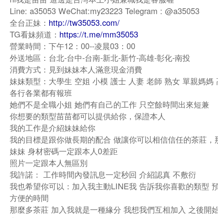
Line: a35053 WeChat:my23223 Telegram : @a35053
全台正妹：
http://tw35053.com/
TG看妹頻道：
https://t.me/mm35053
營業時間：下午12：00--凌晨03：00
外送地區：台北-台中-台南-新北-新竹-高雄-彰化-南投
消費方式：見到妹妹本人滿意現金消費
妹妹類型：大學生 空姐 小模 護士 人妻 老師 熟女 單親媽媽
各行各業都有報班
她們不是全職小姐 她們有自己的工作 只空餘時間出來短兼
你想要的類型苗苗都可以提供給你，保證本人
我的工作是介紹妹妹給你
我的目標是跟你做長期的配合 做讓你可以相信信任的茶莊，
妹妹 身材密碼一定跟本人0差距
照片一定跟本人無區別
我許諾： 工作時間內發訊息一定秒回 介紹認真 不敷衍
我也希望你可以：加入我主動LINE我 告訴我你喜歡的類型 
方便的時間
那麼多茶莊 加入我就是一種緣分 我想我們互相加入 之後開