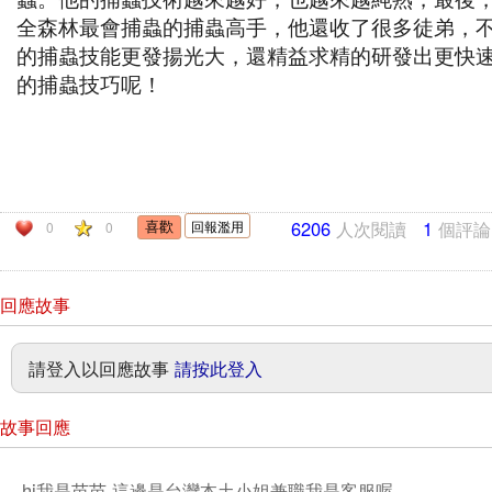
全森林最會捕蟲的捕蟲高手，他還收了很多徒弟，
的捕蟲技能更發揚光大，還精益求精的研發出更快
的捕蟲技巧呢！
6206
人次閱讀
1
個評論
回報濫用
0
0
回應故事
請登入以回應故事
請按此登入
故事回應
hi我是苗苗 這邊是台灣本土小姐兼職我是客服喔