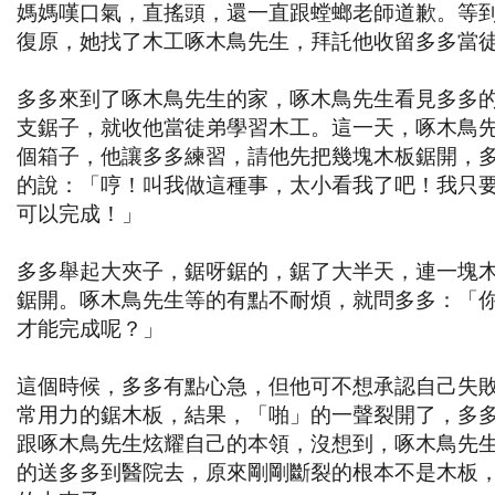
媽媽嘆口氣，直搖頭，還一直跟螳螂老師道歉。等
復原，她找了木工啄木鳥先生，拜託他收留多多當
多多來到了啄木鳥先生的家，啄木鳥先生看見多多
支鋸子，就收他當徒弟學習木工。這一天，啄木鳥
個箱子，他讓多多練習，請他先把幾塊木板鋸開，
的說：「哼！叫我做這種事，太小看我了吧！我只
可以完成！」
多多舉起大夾子，鋸呀鋸的，鋸了大半天，連一塊
鋸開。啄木鳥先生等的有點不耐煩，就問多多：「
才能完成呢？」
這個時候，多多有點心急，但他可不想承認自己失
常用力的鋸木板，結果，「啪」的一聲裂開了，多
跟啄木鳥先生炫耀自己的本領，沒想到，啄木鳥先
的送多多到醫院去，原來剛剛斷裂的根本不是木板