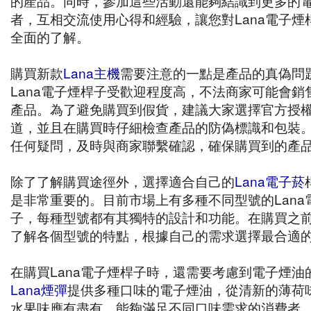
的產品。同時，參加這些活動還能夠結識到更多的
者，互相交流使用心得和經驗，讓您對Lana電子煙
全面的了解。
購買新款
Lana主機
需要注意的一點是產品的真偽問
Lana電子煙桿子受歡迎程度高，不法商家可能會銷
產品。為了避免購買到假貨，建議大家選擇官方授
道，並且在購買時仔細檢查產品的防偽標識和包裝
任何疑問，及時與商家聯繫確認，確保購買到的產
除了了解購買途徑外，選擇適合自己的
Lana電子菸
是非常重要的。目前市場上有多種不同型號的Lana
子，每種型號都有其獨特的設計和功能。在購買之
了解各個型號的特點，根據自己的需求選擇最合適
在購買Lana電子煙桿子時，還需要考慮到電子煙油
Lana煙彈
提供多種口味的電子煙油，從清新的薄荷
水果味應有盡有，能夠滿足不同口味需求的消費者