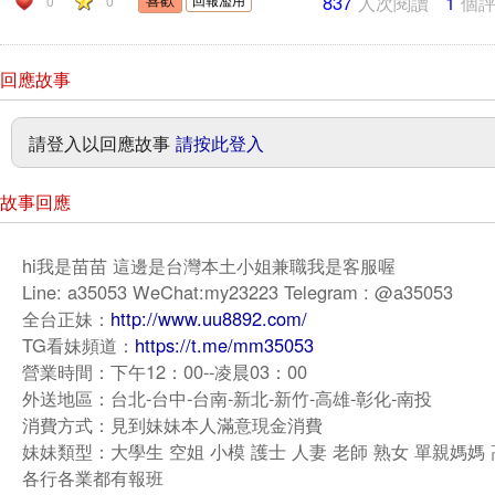
837
人次閱讀
1
個
0
0
回應故事
請登入以回應故事
請按此登入
故事回應
hi我是苗苗 這邊是台灣本土小姐兼職我是客服喔
Line: a35053 WeChat:my23223 Telegram : @a35053
全台正妹：
http://www.uu8892.com/
TG看妹頻道：
https://t.me/mm35053
營業時間：下午12：00--凌晨03：00
外送地區：台北-台中-台南-新北-新竹-高雄-彰化-南投
消費方式：見到妹妹本人滿意現金消費
妹妹類型：大學生 空姐 小模 護士 人妻 老師 熟女 單親媽媽
各行各業都有報班