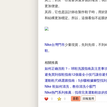
更加便捷。
其四，它也是設計師在製作鞋子時，用於
和結構更加穩定。所以，這個看似不起眼
Nike台灣門市
少量現貨，先到先得，不到4
鞋
。
相關推薦
如何正确洗鞋？− 球鞋洗護指南及注意事
避免買到假鞋指南12個最全小技巧讓你避
運動鞋尺碼選購指南：5步驟根據腳型找到
Nike 鞋如何清洗，教你清洗小竅門
Nike熱門系列推薦：找尋完美運動鞋款的
回報濫用
0
0