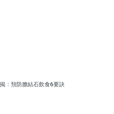
揭：預防膽結石飲食6要訣