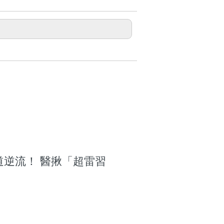
逆流！ 醫揪「超雷習