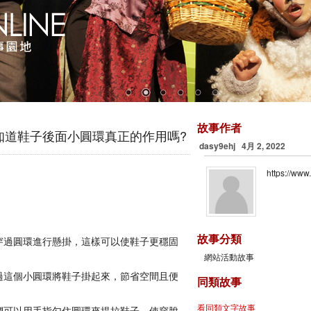
故事作者
知道鞋子後面小圓環真正的作用嗎?
dasy9ehj 4月 2, 2022
https://ww
故事分類
穿過圓環進行懸掛，這樣可以使鞋子更穩固
網站活動故事
過這個小圓環將鞋子掛起來，節省空間且便
同類故事
們可以用手指勾住圓環來提拉鞋子，使穿脫
看同類文字故事