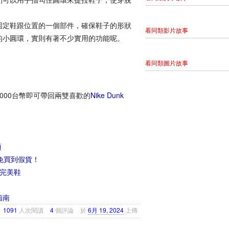
固定鞋跟位置的一個部件，確保鞋子的形狀
看同類影片故事
的小圓環，實則有著不少實用的功能呢。
看同類圖片故事
000台幣即可帶回兩雙喜歡的
Nike Dunk
項
免買到假貨！
完美鞋
指南
1091
人次閱讀
4
個評論
於
6月 19, 2024
上傳