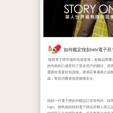
如何鑑定悅刻relx電子
隨着電子煙市場的迅速發展，各種品牌層
的性能和口感受到了眾多用戶的關注。然
選購時需要特別謹慎。煙酒百事通將介紹
偽，幫助消費者保證購物安全。
悅刻一代電子煙的外觀設計非常時尚，採
logo。雖然假的悅刻電子煙在外觀上與