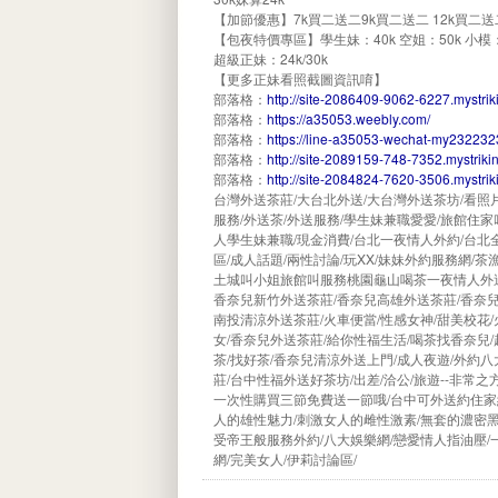
【加節優惠】7k買二送二9k買二送二 12k買二送
【包夜特價專區】學生妹：40k 空姐：50k 小模：6
超級正妹：24k/30k
【更多正妹看照截圖資訊唷】
部落格：
http://site-2086409-9062-6227.mystrik
部落格：
https://a35053.weebly.com/
部落格：
https://line-a35053-wechat-my232232
部落格：
http://site-2089159-748-7352.mystriki
部落格：
http://site-2084824-7620-3506.mystrik
台灣外送茶莊/大台北外送/大台灣外送茶坊/看照片
服務/外送茶/外送服務/學生妹兼職愛愛/旅館住家
人學生妹兼職/現金消費/台北一夜情人外約/台北
區/成人話題/兩性討論/玩XX/妹妹外約服務網
土城叫小姐旅館叫服務桃園龜山喝茶一夜情人外送
香奈兒新竹外送茶莊/香奈兒高雄外送茶莊/香奈
南投清涼外送茶莊/火車便當/性感女神/甜美校花/
女/香奈兒外送茶莊/給你性福生活/喝茶找香奈兒/
茶/找好茶/香奈兒清涼外送上門/成人夜遊/外約
莊/台中性福外送好茶坊/出差/洽公/旅遊--非常
一次性購買三節免費送一節哦/台中可外送約住家約
人的雄性魅力/刺激女人的雌性激素/無套的濃密
受帝王般服務外約/八大娛樂網/戀愛情人指油壓/
網/完美女人/伊莉討論區/