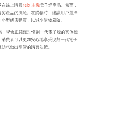
擇在線上購買
relx 主機
電子煙產品。然而，
偽劣產品的風險。在購物時，建議用戶選擇
的小型網店購買，以減少購物風險。
惕，學會正確鑑別悅刻一代電子煙的真偽標
，消費者可以更加安心地享受悅刻一代電子
幫助您做出明智的購買決策。