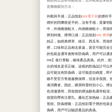
細節與正品有明顯差異，且外觀看起來較
是幾種鑑別方法：
外觀與手感：正品悅刻
relx電子菸
的煙杆手
煙杆的閃爍燈是平的，沒有手感，質量明
中，外側兩個較大，內側兩個較小；而假
辨別特徵。煙彈口感：正品悅刻
relx 煙彈
純正，如經典煙草、綠豆、西瓜等。而假
煙，口味和正品相去甚遠，甚至可能完全
的包裝盒通常會附有防偽碼，用戶可以通過
me】進行查驗，確保產品真偽。此外，
出的域名是否正確。這樣的防偽設計可以
品可能沒有防偽碼，這可能是扣碼貨，即
雖不受官方售後服務保障，但並非假貨。
淆消費者。因此，購買時需特別小心。煙
色清澈透明，而假貨的煙油顏色通常較深
假貨則帶有注塑孔。霧化芯加熱絲：正品
形狀。防偽標籤：正品悅刻電子煙的包裝
偽碼，用戶可以驗證產品的真偽。