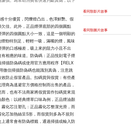
為廉價。為幫助消費者快速判斷真偽，以下
看同類影片故事
感十分優質，閃爍燈凸出，色澤鮮艷。假
顯欠佳。此外，正品煙彈底部的四個圓點
看同類圖片故事
煙彈的四個圓點大小一致，這是一個明顯的
的煙勁特別足，輕輕一吸，滿嘴的煙，風味
煙彈的口感極差，吸上來的阻力小且不出
沒有相應的味道。防偽碼：正品悅刻電子煙
掃描防偽碼或使用官方應用程序【RELX
使用微信掃描防偽碼也能識別真偽，注意跳
有效防止假冒產品。扣碼貨與假貨：有些產
代理商為逃避官方價格控制而出售的產品，
然而，也有不法商家將假貨當作扣碼貨來混
油顏色：以經典煙草口味為例，正品煙油顏
。霧化芯注塑孔：正品霧化芯整潔光滑，而
霧化芯加熱絲呈S形，而假貨則多為不規則
盒上通常會有防偽標籤，通過掃描或輸入防