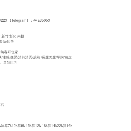
223 【Telegram】：@ a35053
 新竹 彰化 南投
無套做/吹等
賓館熟客可住家
/性感/翹臀/清純清秀/成熟 /長腿美腿/平胸/白虎
師、童顏巨乳
左右
12k算9k 15k算12k 18k算14k22k算16k