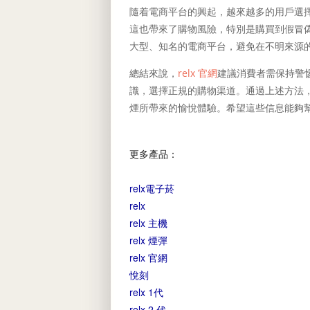
隨着電商平台的興起，越來越多的用戶選
這也帶來了購物風險，特別是購買到假冒
大型、知名的電商平台，避免在不明來源
總結來說，
relx 官網
建議消費者需保持警
識，選擇正規的購物渠道。通過上述方法
煙所帶來的愉悅體驗。希望這些信息能夠
更多產品：
relx電子菸
relx
relx 主機
relx 煙彈
relx 官網
悅刻
relx 1代
relx 2 代