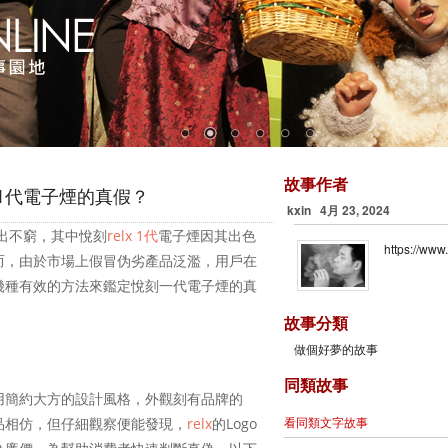
故事作者
菸1代電子煙的真假？
kxin 4月 23, 2024
出不窮，其中悅刻
電子煙因其出色
relx 1代
https://www
而，由於市場上假冒伪劣產品泛濫，用戶在
幾種有效的方法來鑑定悅刻一代電子煙的真
故事分類
做個好夢的故事
同類故事
用簡約大方的設計風格，外觀刻有品牌的
正品相仿，但仔細觀察便能發現，
relx
的Logo
看同類文字故事