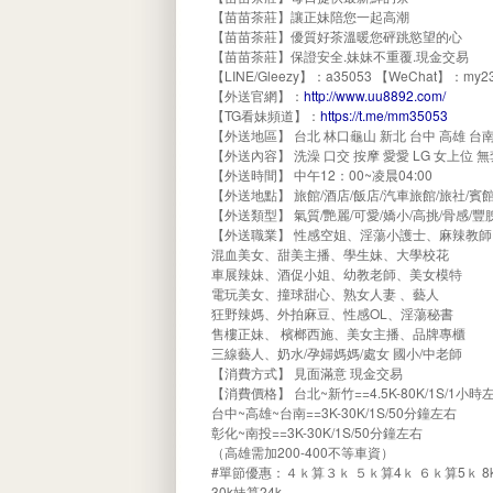
【苗苗茶莊】讓正妹陪您一起高潮
【苗苗茶莊】優質好茶溫暖您砰跳慾望的心
【苗苗茶莊】保證安全.妹妹不重覆.現金交易
【LINE/Gleezy】：a35053 【WeChat】：my23
【外送官網】：
http://www.uu8892.com/
【TG看妹頻道】：
https://t.me/mm35053
【外送地區】 台北 林口龜山 新北 台中 高雄 台南
【外送內容】 洗澡 口交 按摩 愛愛 LG 女上位 
【外送時間】 中午12：00~凌晨04:00
【外送地點】 旅館/酒店/飯店/汽車旅館/旅社/
【外送類型】 氣質/艷麗/可愛/嬌小/高挑/骨感/豐腴
【外送職業】 性感空姐、淫蕩小護士、麻辣教
混血美女、甜美主播、學生妹、大學校花
車展辣妹、酒促小姐、幼教老師、美女模特
電玩美女、撞球甜心、熟女人妻 、藝人
狂野辣媽、外拍麻豆、性感OL、淫蕩秘書
售樓正妹、 檳榔西施、美女主播、品牌專櫃
三線藝人、奶水/孕婦媽媽/處女 國小/中老師
【消費方式】 見面滿意 現金交易
【消費價格】 台北~新竹==4.5K-80K/1S/1小時
台中~高雄~台南==3K-30K/1S/50分鐘左右
彰化~南投==3K-30K/1S/50分鐘左右
（高雄需加200-400不等車資）
#單節優惠：４ｋ算３ｋ ５ｋ算4ｋ ６ｋ算5ｋ 8k妹算7k
30k妹算24k