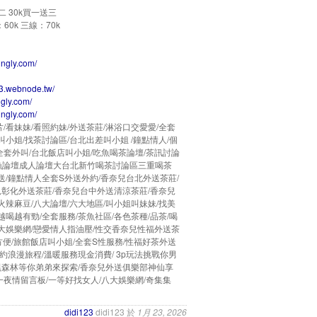
二 30k買一送三
0k 三線：70k
ingly.com/
3.webnode.tw/
ngly.com/
ingly.com/
/看妹妹/看照約妹/外送茶莊/淋浴口交愛愛/全套
叫小姐/找茶討論區/台北出差叫小姐 /鐘點情人/個
全套外叫/台北飯店叫小姐/吃魚喝茶論壇/茶訊討論
/茶漁論壇成人論壇大台北新竹喝茶討論區三重喝茶
/鐘點情人全套S外送外約/香奈兒台北外送茶莊/
兒彰化外送茶莊/香奈兒台中外送清涼茶莊/香奈兒
火辣麻豆/八大論壇/六大地區/叫小姐叫妹妹/找美
越喝越有勁/全套服務/茶魚社區/各色茶種/品茶/喝
八大娛樂網/戀愛情人指油壓/性交香奈兒性福外送茶
之方便/旅館飯店叫小姐/全套S性服務/性福好茶外送
浪漫旅程/溫暖服務現金消費/ 3p玩法挑戰你男
黑森林等你弟弟來探索/香奈兒外送俱樂部神仙享
一夜情留言板/一等好找女人/八大娛樂網/奇集集
didi123
didi123
於
1月 23, 2026