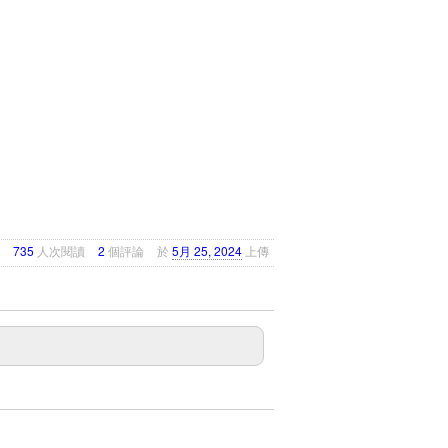
735
人次閱讀
2
個評論
於
5月 25, 2024
上傳