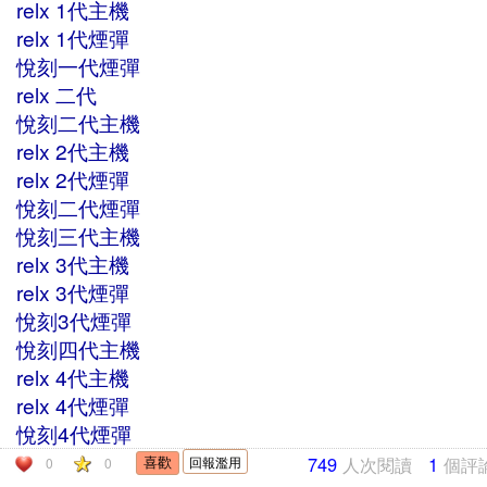
relx 1代主機
relx 1代煙彈
悅刻一代煙彈
relx 二代
悅刻二代主機
relx 2代主機
relx 2代煙彈
悅刻二代煙彈
悅刻三代主機
relx 3代主機
relx 3代煙彈
悅刻3代煙彈
悅刻四代主機
relx 4代主機
relx 4代煙彈
悅刻4代煙彈
749
人次閱讀
1
個評
回報濫用
0
0