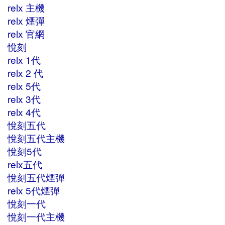
relx 主機
relx 煙彈
relx 官網
悅刻
relx 1代
relx 2 代
relx 5代
relx 3代
relx 4代
悅刻五代
悅刻五代主機
悅刻5代
relx五代
悅刻五代煙彈
relx 5代煙彈
悅刻一代
悅刻一代主機