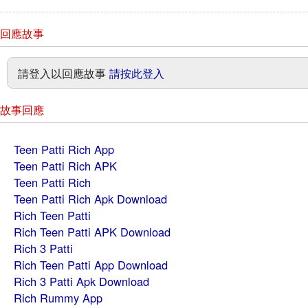
回應故事
請登入以回應故事
請按此登入
故事回應
Teen Patti Rich App
Teen Patti Rich APK
Teen Patti Rich
Teen Patti Rich Apk Download
Rich Teen Patti
Rich Teen Patti APK Download
Rich 3 Patti
Rich Teen Patti App Download
Rich 3 Patti Apk Download
Rich Rummy App