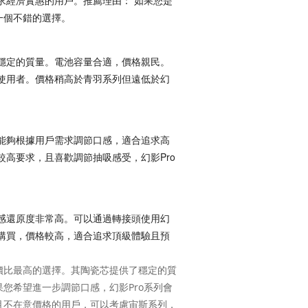
求經濟實惠的用戶。推薦理由： 如果您是
一個不錯的選擇。
穩定的質量。電池容量合適，價格親民。
使用者。價格稍高於青羽系列但遠低於幻
能夠根據用戶需求調節口感，適合追求高
較高要求，且喜歡調節抽吸感受，幻影Pro
感還原度非常高。可以通過轉接頭使用幻
購買，價格較高，適合追求頂級體驗且預
價比最高的選擇。其陶瓷芯提供了穩定的質
您希望進一步調節口感，幻影Pro系列會
且不在意價格的用戶，可以考慮宙斯系列，