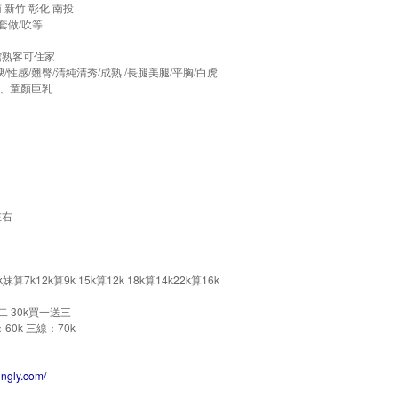
 新竹 彰化 南投
無套做/吹等
賓館熟客可住家
/性感/翹臀/清純清秀/成熟 /長腿美腿/平胸/白虎
師、童顏巨乳
左右
12k算9k 15k算12k 18k算14k22k算16k
二 30k買一送三
0k 三線：70k
ingly.com/