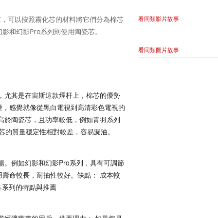
芯，可以按照霧化芯的材料將它們分為棉芯
看同類影片故事
影和幻影Pro系列則使用陶瓷芯。
看同類圖片故事
，尤其是在宙斯這款煙杆上，棉芯的優勢
煙，感覺就像從黑白電視到高清彩色電視的
高於陶瓷芯，且功率較低，例如青羽系列
棉芯的質量穩定性相對較差，容易漏油。
暢。例如幻影和幻影Pro系列，具有可調節
壽命較長，耐抽性較好。缺點： 成本較
各系列的特點與推薦