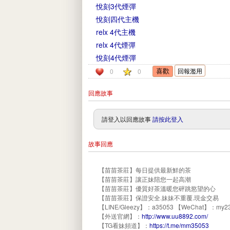
悅刻3代煙彈
悅刻四代主機
relx 4代主機
relx 4代煙彈
悅刻4代煙彈
回報濫用
0
0
回應故事
請登入以回應故事
請按此登入
故事回應
【苗苗茶莊】每日提供最新鮮的茶
【苗苗茶莊】讓正妹陪您一起高潮
【苗苗茶莊】優質好茶溫暖您砰跳慾望的心
【苗苗茶莊】保證安全.妹妹不重覆.現金交易
【LINE/Gleezy】：a35053 【WeChat】：my23
【外送官網】：
http://www.uu8892.com/
【TG看妹頻道】：
https://t.me/mm35053