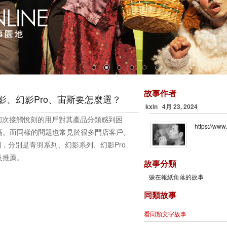
故事作者
幻影、幻影Pro、宙斯要怎麼選？
kxin 4月 23, 2024
初次接觸悅刻的用戶對其產品分類感到困
https://www
高。而同樣的問題也常見於很多門店客戶。
，分別是青羽系列、幻影系列、幻影Pro
及推薦。
故事分類
躲在報紙角落的故事
同類故事
看同類文字故事