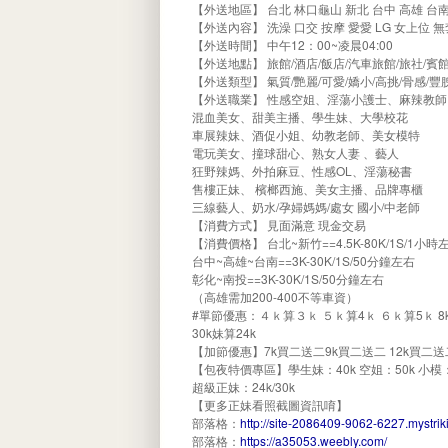
【外送地區】 台北 林口龜山 新北 台中 高雄 台南
【外送內容】 洗澡 口交 按摩 愛愛 LG 女上位 
【外送時間】 中午12：00~凌晨04:00
【外送地點】 旅館/酒店/飯店/汽車旅館/旅社/
【外送類型】 氣質/艷麗/可愛/嬌小/高挑/骨感/豐腴
【外送職業】 性感空姐、淫蕩小護士、麻辣教
混血美女、甜美主播、學生妹、大學校花
車展辣妹、酒促小姐、幼教老師、美女模特
電玩美女、撞球甜心、熟女人妻 、藝人
狂野辣媽、外拍麻豆、性感OL、淫蕩秘書
售樓正妹、 檳榔西施、美女主播、品牌專櫃
三線藝人、奶水/孕婦媽媽/處女 國小/中老師
【消費方式】 見面滿意 現金交易
【消費價格】 台北~新竹==4.5K-80K/1S/1小時
台中~高雄~台南==3K-30K/1S/50分鐘左右
彰化~南投==3K-30K/1S/50分鐘左右
（高雄需加200-400不等車資）
#單節優惠：４ｋ算３ｋ ５ｋ算4ｋ ６ｋ算5ｋ 8k妹算7k
30k妹算24k
【加節優惠】7k買二送二9k買二送二 12k買二送
【包夜特價專區】學生妹：40k 空姐：50k 小模：6
超級正妹：24k/30k
【更多正妹看照截圖資訊唷】
部落格：
http://site-2086409-9062-6227.mystrik
部落格：
https://a35053.weebly.com/