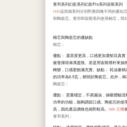
青羽系列幻影系列幻影Pro系列宙斯系列
relx
這四個系列分別對應四種不同的霧化
和陶瓷芯。青羽和宙斯系列使用棉芯，而幻
棉芯與陶瓷芯的優缺點
棉芯：
優點： 還原度更高，口感更加濃郁且真實
被發揮得淋漓盡致。若是用宙斯煙杆來抽
轉變，口感更飽滿充實。缺點： 耗油量稍
的功率為6.5瓦，稍弱於陶瓷芯。此外，
陶瓷芯：
優點： 質量穩定，不易漏油，抽吸體驗流
功率的功能，能夠調節口感。陶瓷芯的使用
高，因此產品價格也相對較高。
relx 主機
青羽系列：