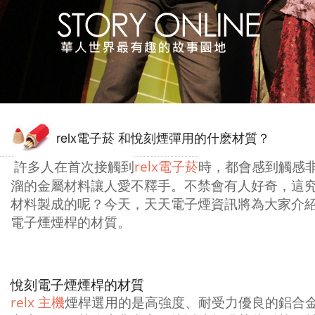
relx電子菸 和悅刻煙彈用的什麽材質？
許多人在首次接觸到
時，都會感到觸感
relx電子菸
溜的金屬材料讓人愛不釋手。不禁會有人好奇，這
材料製成的呢？今天，天天電子煙資訊將為大家介
電子煙煙桿的材質。
悅刻電子煙煙桿的材質
relx 主機
煙桿選用的是高強度、耐受力優良的鋁合