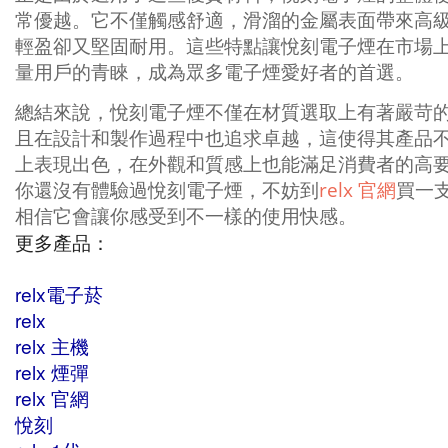
常優越。它不僅觸感舒適，滑溜的金屬表面帶來高
輕盈卻又堅固耐用。這些特點讓悅刻電子煙在市場
量用戶的青睞，成為眾多電子煙愛好者的首選。
總結來說，悅刻電子煙不僅在材質選取上有著嚴苛
且在設計和製作過程中也追求卓越，這使得其產品
上表現出色，在外觀和質感上也能滿足消費者的高
你還沒有體驗過悅刻電子煙，不妨到
relx 官網
買一
相信它會讓你感受到不一樣的使用快感。
更多產品：
relx電子菸
relx
relx 主機
relx 煙彈
relx 官網
悅刻