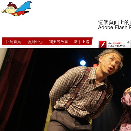
這個頁面上的
Adobe Flash 
回到首頁
會員中心
我要說故事
新手上路