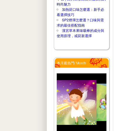
時尚魅力
加熱菸口味怎麼選：新手必
看選擇技巧
SP2煙彈怎麼選？口味與需
求的最佳搭配指南
漢宮草本果味吸棒的成分與
使用原理，戒菸新選擇
本月最熱門/ Month