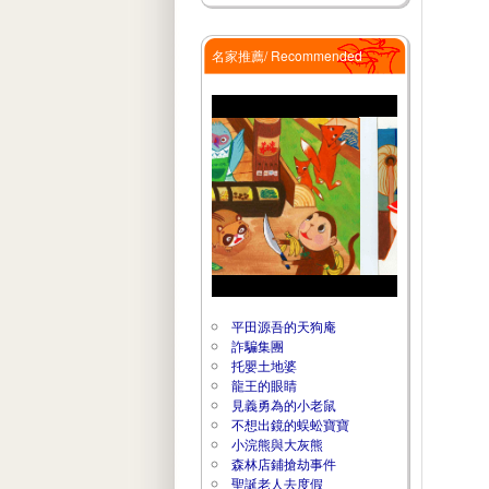
名家推薦/ Recommended
平田源吾的天狗庵
詐騙集團
托嬰土地婆
龍王的眼睛
見義勇為的小老鼠
不想出鏡的蜈蚣寶寶
小浣熊與大灰熊
森林店鋪搶劫事件
聖誕老人去度假