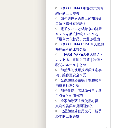
IQOS ILUMA i 加熱方式與傳
統菸的五大差異
如何選擇適合自己的加熱菸
口味？這裡有秘訣！
電子タバコと紙巻きの健康
リスクを徹底比較！VAPEを
「最高の代替品」に選ぶ理由
IQOS ILUMA i One 與其他加
熱煙品牌的比較分析
【FAQ】VAPEの個人輸入・
よくあるご質問と回答｜法律と
税関のルールまとめ
加熱菸的使用技巧與注意事
項，讓你更安全享受
全家加熱菸主機市場趨勢與
消費者行為分析
加熱菸使用者經驗分享：新
手必知的使用技巧
全家加熱菸主機使用心得：
實測報告與常見問題解答
七星加熱菸使用技巧：新手
必學的五個要點