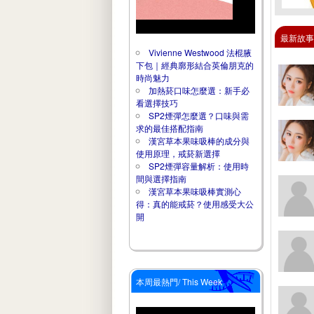
最新故事 
Vivienne Westwood 法棍腋
下包｜經典廓形結合英倫朋克的
時尚魅力
加熱菸口味怎麼選：新手必
看選擇技巧
SP2煙彈怎麼選？口味與需
求的最佳搭配指南
漢宮草本果味吸棒的成分與
使用原理，戒菸新選擇
SP2煙彈容量解析：使用時
間與選擇指南
漢宮草本果味吸棒實測心
得：真的能戒菸？使用感受大公
開
本周最熱門/ This Week