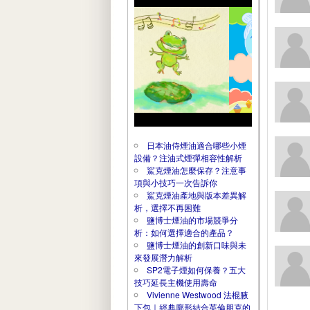
日本油侍煙油適合哪些小煙
設備？注油式煙彈相容性解析
鯊克煙油怎麼保存？注意事
項與小技巧一次告訴你
鯊克煙油產地與版本差異解
析，選擇不再困難
鹽博士煙油的市場競爭分
析：如何選擇適合的產品？
鹽博士煙油的創新口味與未
來發展潛力解析
SP2電子煙如何保養？五大
技巧延長主機使用壽命
Vivienne Westwood 法棍腋
下包｜經典廓形結合英倫朋克的