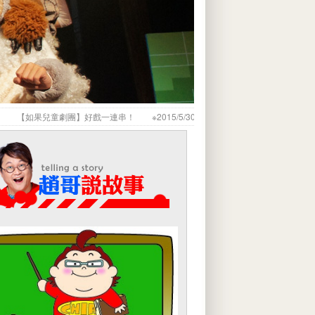
果兒童劇團】好戲一連串！ ※2015/5/30《流浪狗之歌》高雄至德堂 ※2015/6/1